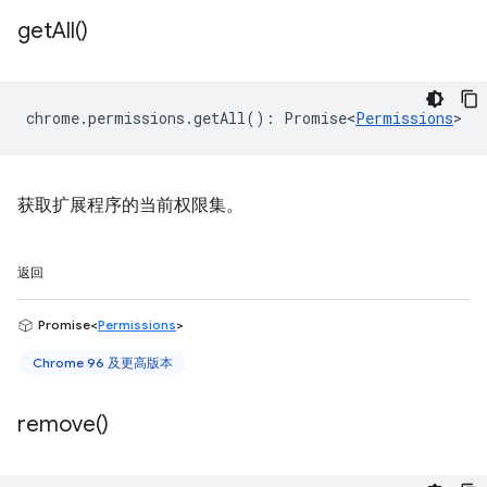
get
All(
)
chrome
.
permissions
.
getAll
()
:
Promise<
Permissions
>
获取扩展程序的当前权限集。
返回
Promise<
Permissions
>
Chrome 96 及更高版本
remove(
)