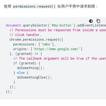
使用
permissions.request()
在用户手势中请求权限：
document
.
querySelector
(
'#my-button'
).
addEventListene
// Permissions must be requested from inside a use
// click handler.
chrome
.
permissions
.
request
({
permissions
:
[
'tabs'
],
origins
:
[
'https://www.google.com/'
]
},
(
granted
)
=
>
{
// The callback argument will be true if the use
if
(
granted
)
{
doSomething
();
}
else
{
doSomethingElse
();
}
});
});