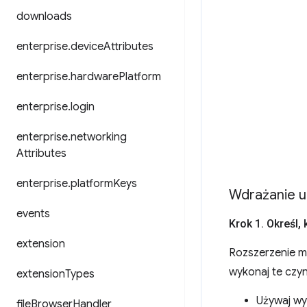
downloads
enterprise
.
device
Attributes
enterprise
.
hardware
Platform
enterprise
.
login
enterprise
.
networking
Attributes
enterprise
.
platform
Keys
Wdrażanie u
events
Krok 1
.
Określ
,
k
extension
Rozszerzenie m
wykonaj te czyn
extension
Types
Używaj wy
file
Browser
Handler