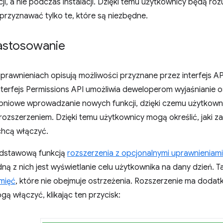
acji, a nie podczas instalacji. Dzięki temu użytkownicy będą r
 przyznawać tylko te, które są niezbędne.
zastosowanie
prawnieniach opisują możliwości przyznane przez interfejs AP
Interfejs Permissions API umożliwia deweloperom wyjaśnianie
opniowe wprowadzanie nowych funkcji, dzięki czemu użytkown
rozszerzeniem. Dzięki temu użytkownicy mogą określić, jaki 
 chcą włączyć.
odstawową funkcją
rozszerzenia z opcjonalnymi uprawnieniami
dną z nich jest wyświetlanie celu użytkownika na dany dzień. 
mięć
, które nie obejmuje ostrzeżenia. Rozszerzenie ma dodat
ą włączyć, klikając ten przycisk: