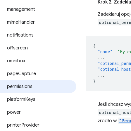
Krok 2
.
Zadeklar
management
Zadeklaruj opc
mime
Handler
optional_per
notifications
{
offscreen
"name"
:
"My e
...
omnibox
"optional_perm
"optional_host
page
Capture
...
}
permissions
platform
Keys
Jeśli chcesz wy
power
optional_hos
źródło w
"Per
printer
Provider