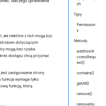
ozumieć, dlaczego uprawnienia
ch
Typy
Permission
s
I, ale niektóre z nich mogą być
Metody
 ostrzeżeń dotyczących
icy mogą bez ryzyka
addHostA
zakres dostępu chcą przyznać
ccessRequ
est()
jest zastępowanie strony
contains()
Ta funkcja wymaga tylko
getAll()
kową funkcję, którą
remove()
removeHo