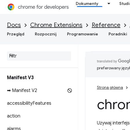
Dokumenty
Stud
Docs
Chrome Extensions
Reference
Przegląd
Rozpocznij
Programowanie
Poradniki
preferowany języ
Manifest V3
Strona główna
➡ Manifest V2
chro
accessibility
Features
action
Używaj interfej
alarms