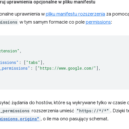
uj uprawnienia opcjonalne w pliku manifestu
jonalne uprawnienia w
pliku manifestu rozszerzenia
za pomocą
missions
w tym samym formacie co pole
permissions
:
xtension"
,
issions"
:
[
"tabs"
],
_permissions"
:
[
"https://www.google.com/"
],
syłać żądania do hostów, które są wykrywane tylko w czasie d
t_permissions
rozszerzenia umieść
"https://*/*"
. Dzięki
missions.origins"
, o ile ma ono pasujący schemat.