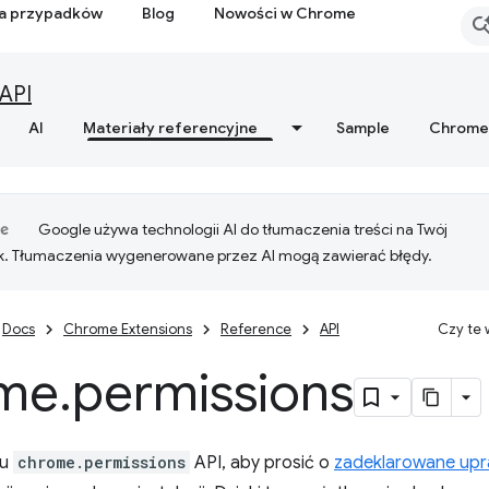
ia przypadków
Blog
Nowości w Chrome
API
AI
Materiały referencyjne
Sample
Chrome
Google używa technologii AI do tłumaczenia treści na Twój
k. Tłumaczenia wygenerowane przez AI mogą zawierać błędy.
Docs
Chrome Extensions
Reference
API
Czy te
me
.
permissions
su
chrome.permissions
API, aby prosić o
zadeklarowane upr