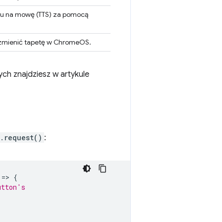
stu na mowę (TTS) za pomocą
 zmienić tapetę w ChromeOS.
ych znajdziesz w artykule
s.request()
:
=
>
{
utton's