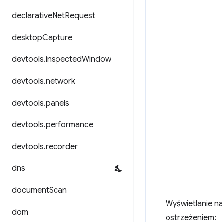
declarative
Net
Request
desktop
Capture
devtools
.
inspected
Window
devtools
.
network
devtools
.
panels
devtools
.
performance
devtools
.
recorder
dns
document
Scan
Wyświetlanie n
dom
ostrzeżeniem: