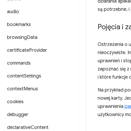
działania aplik
są potrzebne, i
audio
bookmarks
Pojęcia i 
browsing
Data
Ostrzeżenia o u
certificate
Provider
nieoczywiste. 
uprawnień i st
commands
zapoznać się z 
content
Settings
i które funkcje
context
Menus
Na przykład p
nowej karty. Je
cookies
uprawnienia
pa
debugger
użytkownicy mog
declarative
Content