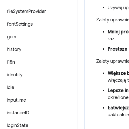
Używaj up
file
System
Provider
Zalety uprawni
font
Settings
Mniej pró
gcm
raz.
Prostsze 
history
Zalety uprawni
i18n
Większe 
identity
włączają t
idle
Lepsze in
określone
input
.
ime
Łatwiejsz
instance
ID
uaktualni
login
State