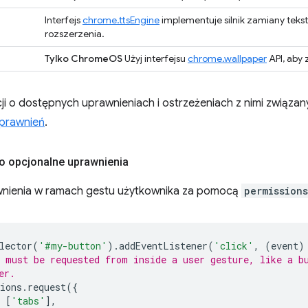
Interfejs
chrome.ttsEngine
implementuje silnik zamiany tek
rozszerzenia.
Tylko ChromeOS
Użyj interfejsu
chrome.wallpaper
API, aby
ji o dostępnych uprawnieniach i ostrzeżeniach z nimi związan
prawnień
.
o opcjonalne uprawnienia
wnienia w ramach gestu użytkownika za pomocą
permission
lector
(
'#my-button'
).
addEventListener
(
'click'
,
(
event
)
 must be requested from inside a user gesture, like a b
er.
ions
.
request
({
[
'tabs'
],