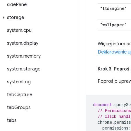
side
Panel
"tts
Engine"
storage
"wallpaper"
system
.
cpu
system
.
display
Więcej informac
Deklarowanie u
system
.
memory
system
.
storage
Krok 3
.
Poproś 
Poproś o upra
system
Log
tab
Capture
document
.
querySe
tab
Groups
// Permissions
// click handl
tabs
chrome
.
permiss
permissions
: