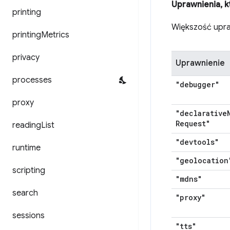
Uprawnienia, 
printing
Większość upra
printing
Metrics
privacy
Uprawnienie
processes
"debugger"
proxy
"declarative
Request"
reading
List
"devtools"
runtime
"geolocation
scripting
"mdns"
search
"proxy"
sessions
"tts"