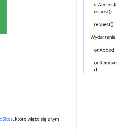
stAccessR
equest()
request()
Wydarzenia
onAdded
onRemove
d
pSites
, które wiąże się z tym