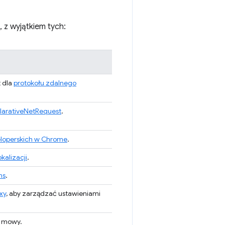
 z wyjątkiem tych:
t dla
protokołu zdalnego
arativeNetRequest
.
loperskich w Chrome
.
kalizacji
.
ns
.
xy
, aby zarządzać ustawieniami
e mowy.