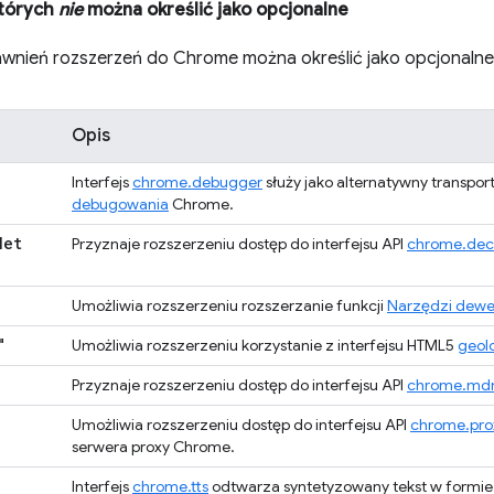
których
nie
można określić jako opcjonalne
wnień rozszerzeń do Chrome można określić jako opcjonalne,
Opis
Interfejs
chrome.debugger
służy jako alternatywny transpor
debugowania
Chrome.
Net
Przyznaje rozszerzeniu dostęp do interfejsu API
chrome.decl
Umożliwia rozszerzeniu rozszerzanie funkcji
Narzędzi dewe
"
Umożliwia rozszerzeniu korzystanie z interfejsu HTML5
geolo
Przyznaje rozszerzeniu dostęp do interfejsu API
chrome.md
Umożliwia rozszerzeniu dostęp do interfejsu API
chrome.pro
serwera proxy Chrome.
Interfejs
chrome.tts
odtwarza syntetyzowany tekst w formi