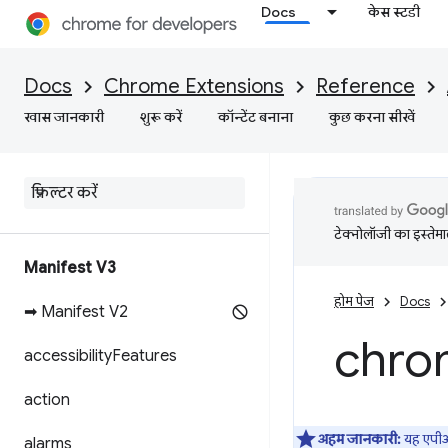
Docs
केस स्टडी
Docs
Chrome Extensions
Reference
खास जानकारी
शुरू करें
कॉन्टेंट बनाना
कुछ करना सीखें
टेक्नोलॉजी का इस्तेमाल
Manifest V3
होम पेज
Docs
➡ Manifest V2
chro
accessibility
Features
action
अहम जानकारी:
यह एप
alarms