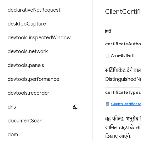
declarative
Net
Request
Client
Certif
desktop
Capture
प्रॉपर्टी
devtools
.
inspected
Window
certificateAutho
devtools
.
network
ArrayBuffer[]
devtools
.
panels
सर्टिफ़िकेट देने व
devtools
.
performance
DistinguishedNa
certificateTypes
devtools
.
recorder
ClientCertificat
dns
यह फ़ील्ड, अनुरोध क
document
Scan
शामिल टाइप के सर्
dom
दिखाए जाएंगे.