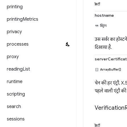
प्रॉपर्टी
printing
hostname
printing
Metrics
स्ट्रिंग
privacy
उस सर्वर का होस्टन
processes
दिखाया है.
proxy
serverCertifica
reading
List
ArrayBuffer[]
runtime
चेन की हर एंट्री, X
पहले वाली एंट्री की 
scripting
search
Verification
sessions
प्रॉपर्टी