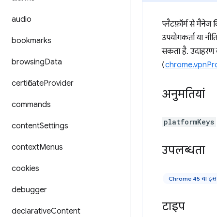
audio
प्लैटफ़ॉर्म से मैन
उपयोगकर्ता या नीति
bookmarks
सकता है. उदाहरण के
browsing
Data
(
chrome.vpnPro
certificate
Provider
अनुमतियां
commands
platformKeys
content
Settings
context
Menus
उपलब्धता
cookies
Chrome 45 या इसक
debugger
टाइप
declarative
Content