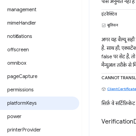
पास अनुमति नहीं है 
management
इंटरैक्टिव
mime
Handler
बूलियन
notifications
अगर यह वैल्यू सही 
है. साथ ही, एक्सटे
offscreen
false पर सेट है, तो
omnibox
मैन्युअल तरीके से 
page
Capture
CANNOT TRANSL
ClientCertifica
permissions
platform
Keys
सिर्फ़ वे सर्टिफ़िक
power
Verification
printer
Provider