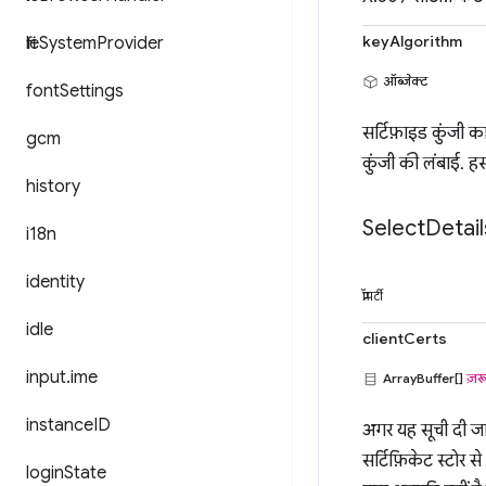
keyAlgorithm
file
System
Provider
ऑब्जेक्ट
font
Settings
सर्टिफ़ाइड कुंजी क
gcm
कुंजी की लंबाई. हस
history
Select
Detail
i18n
identity
प्रॉपर्टी
idle
clientCerts
input
.
ime
ArrayBuffer[]
ज़रू
instance
ID
अगर यह सूची दी जा
सर्टिफ़िकेट स्टोर 
login
State