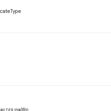
icate
Type
 का DER एन्कोडिंग.