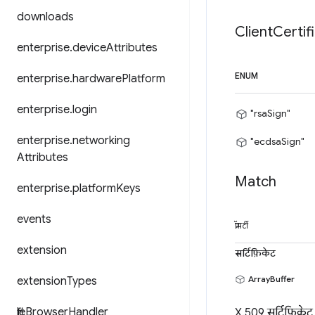
downloads
Client
Certif
enterprise
.
device
Attributes
ENUM
enterprise
.
hardware
Platform
enterprise
.
login
"rsaSign"
enterprise
.
networking
"ecdsaSign"
Attributes
Match
enterprise
.
platform
Keys
events
प्रॉपर्टी
extension
सर्टिफ़िकेट
ArrayBuffer
extension
Types
file
Browser
Handler
X.509 सर्टिफ़िकेट