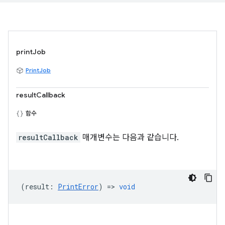
printJob
PrintJob
resultCallback
함수
resultCallback
매개변수는 다음과 같습니다.
(
result
:
PrintError
) =>
void