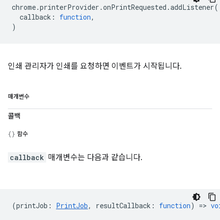
chrome
.
printerProvider
.
onPrintRequested
.
addListener
(
callback
:
function
,
)
인쇄 관리자가 인쇄를 요청하면 이벤트가 시작됩니다.
매개변수
콜백
함수
callback
매개변수는 다음과 같습니다.
(
printJob
:
PrintJob
,
resultCallback
:
function
) =>
vo