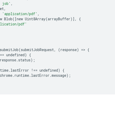
t job'
,
et
,
'application/pdf'
,
w
Blob
([
new
Uint8Array
(
arrayBuffer
)],
{
lication/pdf'
submitJob
(
submitJobRequest
,
(
response
)
=
>
{
==
undefined
)
{
response
.
status
);
ntime
.
lastError
!==
undefined
)
{
chrome
.
runtime
.
lastError
.
message
);