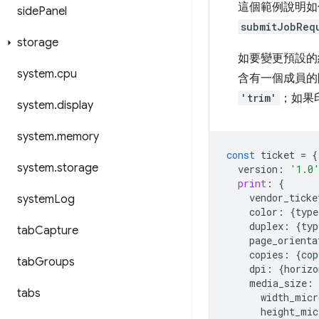
這個範例說明如
side
Panel
submitJobReq
storage
如要變更預設的
system
.
cpu
含有一個成員的
'trim'
；如果
system
.
display
system
.
memory
const
ticket
=
{
system
.
storage
version
:
'1.0
print
:
{
vendor_ticke
system
Log
color
:
{
type
duplex
:
{
typ
tab
Capture
page_orienta
copies
:
{
cop
tab
Groups
dpi
:
{
horizo
media_size
:
tabs
width_micr
height_mic