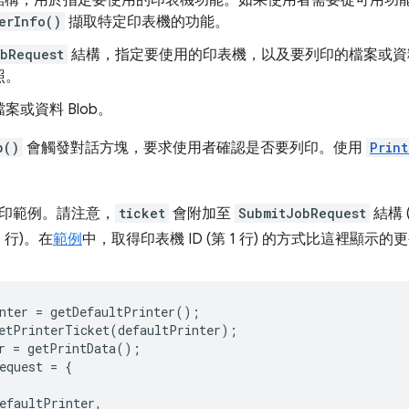
結構，用於指定要使用的印表機功能。如果使用者需要從可用功
erInfo()
擷取特定印表機的功能。
bRequest
結構，指定要使用的印表機，以及要列印的檔案或資
照。
案或資料 Blob。
b()
會觸發對話方塊，要求使用者確認是否要列印。使用
Print
印範例。請注意，
ticket
會附加至
SubmitJobRequest
結構 
10 行)。在
範例
中，取得印表機 ID (第 1 行) 的方式比這裡顯示的
nter
=
getDefaultPrinter
();
etPrinterTicket
(
defaultPrinter
);
r
=
getPrintData
();
equest
=
{
efaultPrinter
,