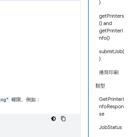
)
。
getPrinters
() and
getPrinterI
nfo()
submitJob(
)
捲筒印刷
類型
GetPrinterI
ing"
權限。例如：
nfoRespon
se
JobStatus