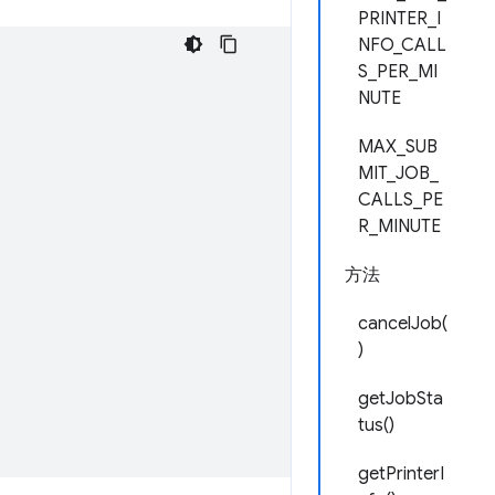
PRINTER_I
NFO_CALL
S_PER_MI
NUTE
MAX_SUB
MIT_JOB_
CALLS_PE
R_MINUTE
方法
cancelJob(
)
getJobSta
tus()
getPrinterI