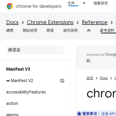
文件
個案研究
Docs
Chrome Extensions
Reference
總覽
開始使用
開發
操作說明
AI
參考資料
錯。
Manifest V3
首頁
Docs
➡ Manifest V2
chro
accessibility
Features
action
重要事項：
這個 API
alarms