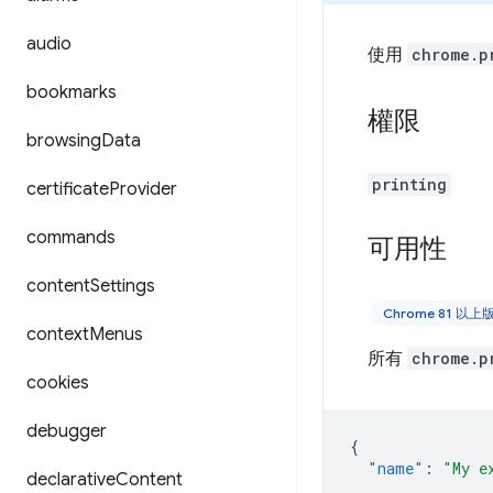
audio
使用
chrome.p
bookmarks
權限
browsing
Data
printing
certificate
Provider
commands
可用性
content
Settings
Chrome 81 以
context
Menus
所有
chrome.p
cookies
debugger
{
"name"
:
"My e
declarative
Content
...