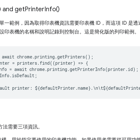
) and
get
Printer
Info(
)
單一範例，因為取得印表機資訊需要印表機 ID，而這項 ID 是
設印表機的名稱和說明記錄到控制台。這是簡化版的列印範例。
await
chrome
.
printing
.
getPrinters
();
nter
=
printers
.
find
((
printer
)
=
>
{
nfo
=
await
chrome
.
printing
.
getPrinterInfo
(
printer
.
id
);
Info
.
isDefault
;
ault
printer
:
$
{
defaultPrinter
.
name
}
.
\
n
\
t
$
{
defaultPrint
方法需要三項資訊。