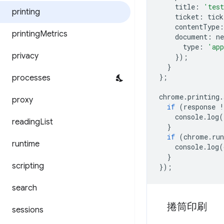
title
:
'tes
printing
ticket
:
tick
contentType
:
printing
Metrics
document
:
ne
type
:
'app
privacy
});
}
};
processes
chrome
.
printing
.
proxy
if
(
response
!
console
.
log
(
reading
List
}
if
(
chrome
.
ru
runtime
console
.
log
(
}
scripting
});
search
捲筒印刷
sessions