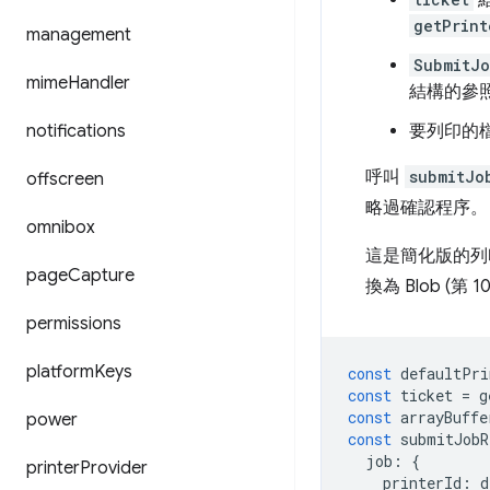
getPrint
management
SubmitJo
mime
Handler
結構的參
notifications
要列印的檔
呼叫
submitJo
offscreen
略過確認程序。
omnibox
這是簡化版的列
page
Capture
換為 Blob (第 
permissions
platform
Keys
const
defaultPri
const
ticket
=
g
const
arrayBuffe
power
const
submitJobR
job
:
{
printer
Provider
printerId
:
d