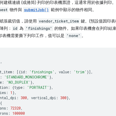
何建構連續 (或捲筒) 列印的印表機票證，這通常用於收據列印
uest
物件與
submitJob()
範例中顯示的物件相同。
紙張裁切值，請使用
vendor_ticket_item
鍵。(預設值因印表
陣列：
id
為
'finishings'
的物件。如果印表機會在列印結
印表機需要撕下列印工作，值可以是
'none'
。
'
,
t_item
:
[{
id
:
'finishings'
,
value
:
'trim'
}],
:
'STANDARD_MONOCHROME'
},
e
:
'NO_DUPLEX'
},
tion
:
{
type
:
'PORTRAIT'
},
ies
:
1
},
ntal_dpi
:
300
,
vertical_dpi
:
300
},
{
ons
:
72320
,
rons
:
100000