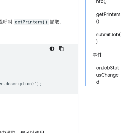
nfo()
getPrinters
()
透過呼叫
getPrinters()
擷取。
submitJob(
)
事件
onJobStat
usChange
d
er
.
description
}
`
);