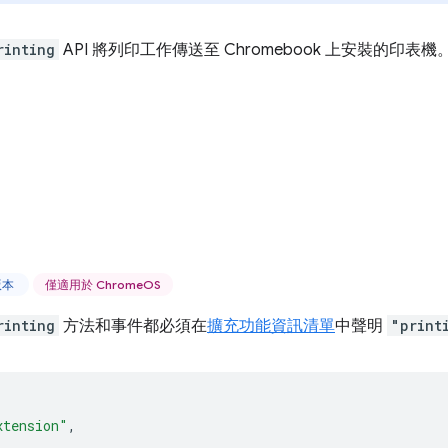
rinting
API 將列印工作傳送至 Chromebook 上安裝的印表機
上版本
僅適用於 ChromeOS
rinting
方法和事件都必須在
擴充功能資訊清單
中聲明
"print
xtension"
,