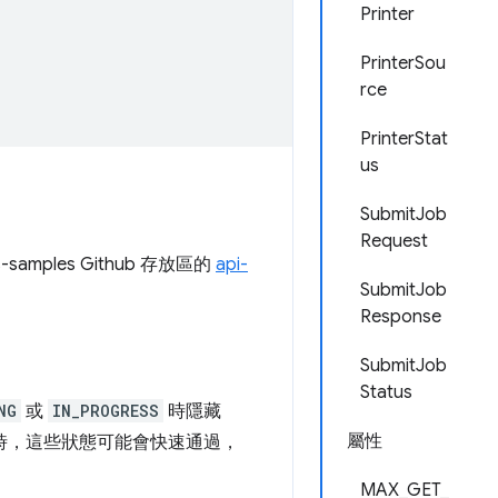
Printer
PrinterSou
rce
PrinterStat
us
SubmitJob
Request
ples Github 存放區的
api-
SubmitJob
Response
SubmitJob
Status
NG
或
IN_PROGRESS
時隱藏
屬性
機時，這些狀態可能會快速通過，
MAX_GET_