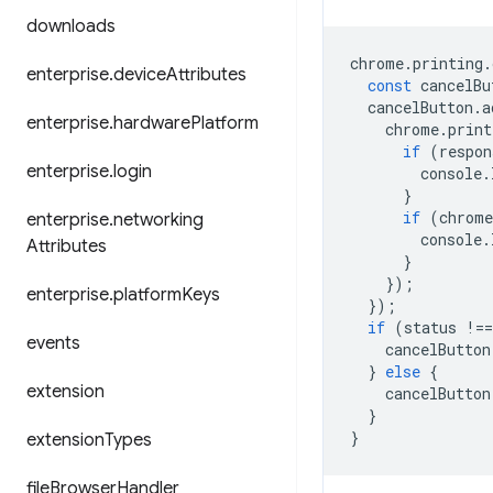
downloads
chrome
.
printing
.
enterprise
.
device
Attributes
const
cancelBu
cancelButton
.
a
enterprise
.
hardware
Platform
chrome
.
print
if
(
respon
enterprise
.
login
console
.
}
if
(
chrome
enterprise
.
networking
console
.
Attributes
}
});
enterprise
.
platform
Keys
});
if
(
status
!==
events
cancelButton
}
else
{
extension
cancelButton
}
}
extension
Types
file
Browser
Handler