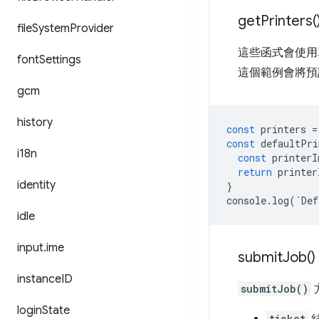
get
Printers(
file
System
Provider
這些函式會使用
font
Settings
這個範例會將預
gcm
history
const
printers
=
const
defaultPri
i18n
const
printerI
return
printer
identity
}
console
.
log
(
`
Def
idle
input
.
ime
submit
Job(
)
instance
ID
submitJob()
login
State
ticket