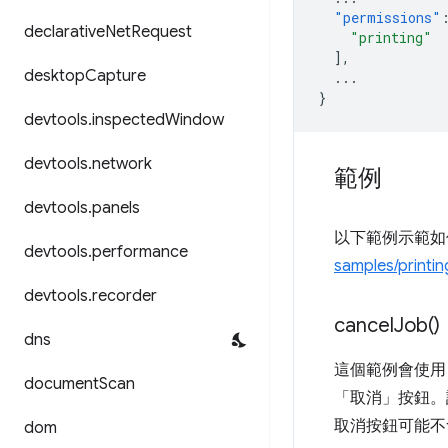
"permissions"
declarative
Net
Request
"printing"
],
desktop
Capture
...
}
devtools
.
inspected
Window
devtools
.
network
範例
devtools
.
panels
以下範例示範如何使
devtools
.
performance
samples/printin
devtools
.
recorder
cancel
Job(
)
dns
這個範例會使
document
Scan
「取消」按鈕。
取消按鈕可能不
dom