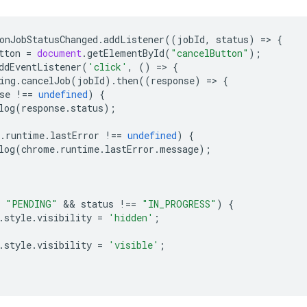
onJobStatusChanged
.
addListener
((
jobId
,
status
)
=
>
{
tton
=
document
.
getElementById
(
"cancelButton"
);
ddEventListener
(
'click'
,
()
=
>
{
ing
.
cancelJob
(
jobId
).
then
((
response
)
=
>
{
se
!==
undefined
)
{
log
(
response
.
status
);
.
runtime
.
lastError
!==
undefined
)
{
log
(
chrome
.
runtime
.
lastError
.
message
);
"PENDING"
 && 
status
!==
"IN_PROGRESS"
)
{
.
style
.
visibility
=
'hidden'
;
.
style
.
visibility
=
'visible'
;