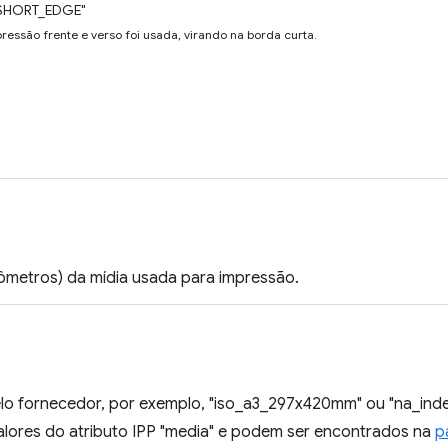
SHORT_EDGE"
ressão frente e verso foi usada, virando na borda curta.
rômetros) da mídia usada para impressão.
elo fornecedor, por exemplo, "iso_a3_297x420mm" ou "na_inde
valores do atributo IPP "media" e podem ser encontrados na
p