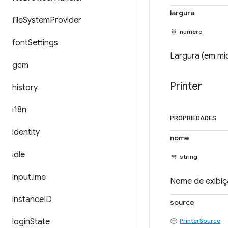
largura
file
System
Provider
número
font
Settings
Largura (em mi
gcm
Printer
history
i18n
PROPRIEDADES
identity
nome
idle
string
input
.
ime
Nome de exibiç
instance
ID
source
login
State
PrinterSource