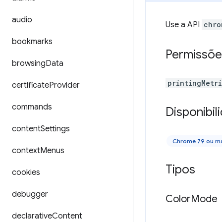
audio
Use a API
chro
bookmarks
Permissõe
browsing
Data
printingMetr
certificate
Provider
commands
Disponibil
content
Settings
Chrome 79 ou ma
context
Menus
Tipos
cookies
debugger
Color
Mode
declarative
Content