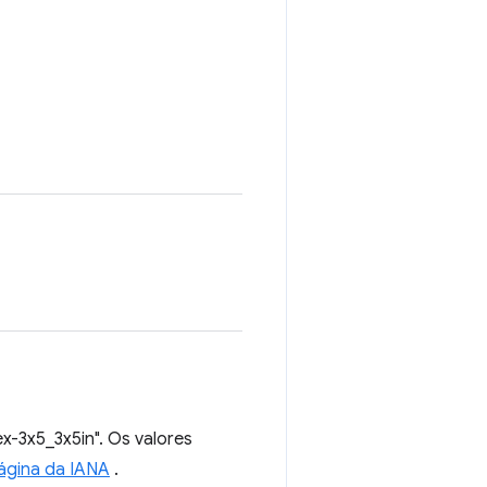
x-3x5_3x5in". Os valores
ágina da IANA
.