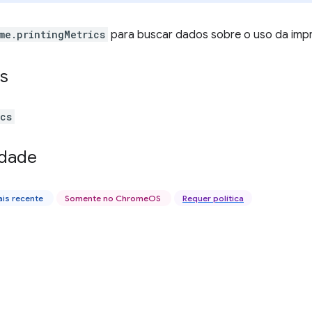
me.printingMetrics
para buscar dados sobre o uso da imp
s
ics
idade
is recente
Somente no ChromeOS
Requer política