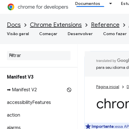
Documentos
Est
Docs
Chrome Extensions
Reference
Visão geral
Começar
Desenvolver
Como fazer
para seu idioma d
Manifest V3
Página inicial
D
➡ Manifest V2
chro
accessibility
Features
action
Importante
:essa AP
alarms