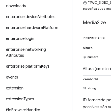
"TWO_SIDED_
downloads
Especifica que a imp
enterprise
.
device
Attributes
Media
Size
enterprise
.
hardware
Platform
enterprise
.
login
PROPRIEDADES
altura
enterprise
.
networking
Attributes
número
enterprise
.
platform
Keys
Altura (em mic
events
vendorId
extension
string
extension
Types
ID fornecido p
possíveis são 
file
Browser
Handler