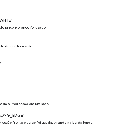
WHITE"
do preto e branco foi usado.
do de cor foi usado.
e
usada a impressão em um lado.
LONG_EDGE"
ressão frente e verso foi usada, virando na borda longa.