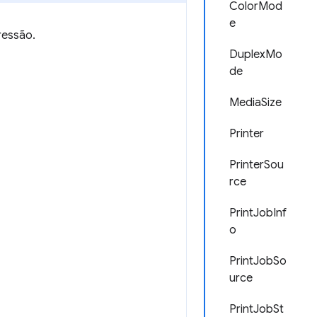
ColorMod
e
ressão.
DuplexMo
de
MediaSize
Printer
PrinterSou
rce
PrintJobInf
o
PrintJobSo
urce
PrintJobSt