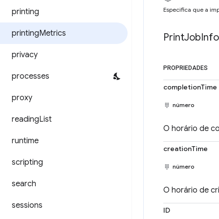
Especifica que a imp
printing
printing
Metrics
Print
Job
Info
privacy
PROPRIEDADES
processes
completionTime
proxy
número
reading
List
O horário de c
runtime
creationTime
scripting
número
search
O horário de cr
sessions
ID