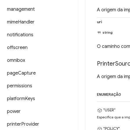
management
A origem da im
mime
Handler
uri
string
notifications
O caminho comp
offscreen
omnibox
Printer
Sour
page
Capture
A origem da im
permissions
ENUMERAÇÃO
platform
Keys
"USER"
power
Especifica que a imp
printer
Provider
"POLICY"