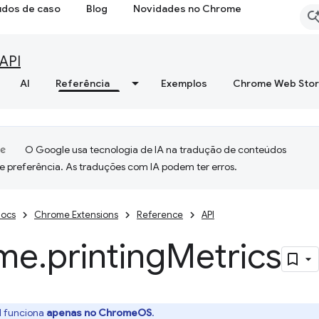
udos de caso
Blog
Novidades no Chrome
API
AI
Referência
Exemplos
Chrome Web Sto
O Google usa tecnologia de IA na tradução de conteúdos
e preferência. As traduções com IA podem ter erros.
ocs
Chrome Extensions
Reference
API
me
.
printing
Metrics
I funciona
apenas no ChromeOS
.