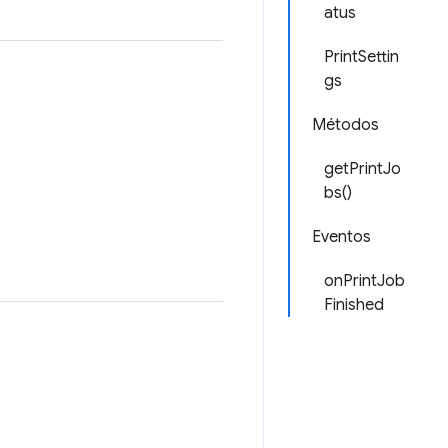
atus
PrintSettin
gs
Métodos
getPrintJo
bs()
Eventos
onPrintJob
Finished