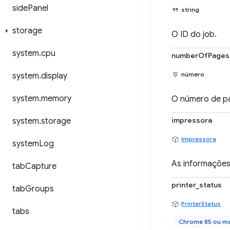
side
Panel
string
storage
O ID do job.
system
.
cpu
numberOfPages
número
system
.
display
system
.
memory
O número de p
impressora
system
.
storage
Impressora
system
Log
As informações
tab
Capture
printer_status
tab
Groups
PrinterStatus
tabs
Chrome 85 ou ma