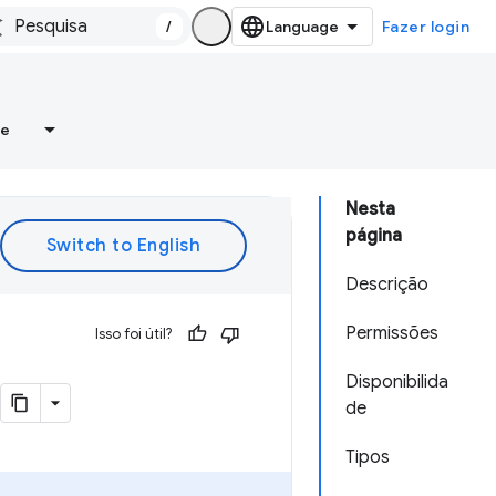
/
Fazer login
re
Nesta
página
Descrição
Permissões
Isso foi útil?
Disponibilida
de
Tipos