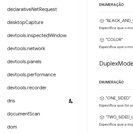
ENUMERAÇÃO
declarative
Net
Request
"BLACK_AND_
desktop
Capture
Especifica que o mo
devtools
.
inspected
Window
"COLOR"
Especifica que o mo
devtools
.
network
devtools
.
panels
Duplex
Mod
devtools
.
performance
ENUMERAÇÃO
devtools
.
recorder
"ONE_SIDED"
dns
Especifica que foi 
document
Scan
"TWO_SIDED_
Especifica que a imp
dom