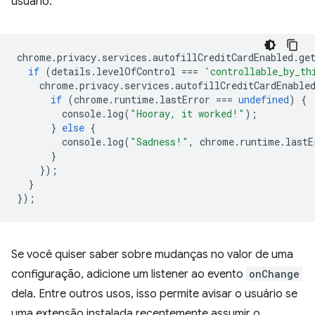
usuário:
chrome
.
privacy
.
services
.
autofillCreditCardEnabled
.
ge
if
(
details
.
levelOfControl
===
'controllable_by_th
chrome
.
privacy
.
services
.
autofillCreditCardEnable
if
(
chrome
.
runtime
.
lastError
===
undefined
)
{
console
.
log
(
"Hooray, it worked!"
);
}
else
{
console
.
log
(
"Sadness!"
,
chrome
.
runtime
.
lastE
}
});
}
});
Se você quiser saber sobre mudanças no valor de uma
configuração, adicione um listener ao evento
onChange
dela. Entre outros usos, isso permite avisar o usuário se
uma extensão instalada recentemente assumir o