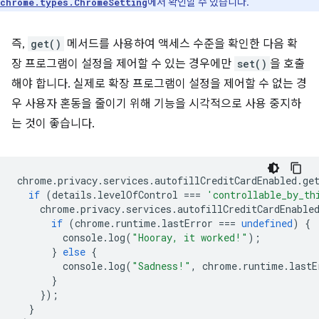
에서 확인할 수 있습니다.
chrome.types.ChromeSetting
즉,
get()
메서드를 사용하여 액세스 수준을 확인한 다음 확
장 프로그램이 설정을 제어할 수 있는 경우에만
set()
을 호출
해야 합니다. 실제로 확장 프로그램이 설정을 제어할 수 없는 경
우 사용자 혼동을 줄이기 위해 기능을 시각적으로 사용 중지하
는 것이 좋습니다.
chrome
.
privacy
.
services
.
autofillCreditCardEnabled
.
ge
if
(
details
.
levelOfControl
===
'controllable_by_th
chrome
.
privacy
.
services
.
autofillCreditCardEnable
if
(
chrome
.
runtime
.
lastError
===
undefined
)
{
console
.
log
(
"Hooray, it worked!"
);
}
else
{
console
.
log
(
"Sadness!"
,
chrome
.
runtime
.
lastE
}
});
}