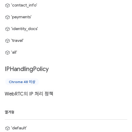
'contact_info'
'payments'
'identity_docs'
'travel'
'all'
IPHandling
Policy
Chrome 48 이상
WebRTC의 IP 처리 정책
열거형
'default'