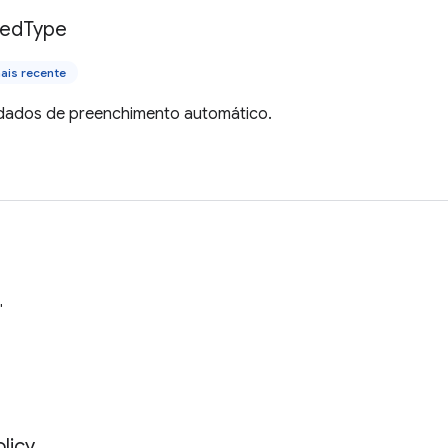
ked
Type
ais recente
dados de preenchimento automático.
"
licy