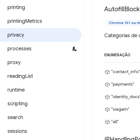
printing
Autofill
Bloc
printing
Metrics
Chrome 151 ou m
privacy
Categorias de 
processes
ENUMERAÇÃO
proxy
"contact_info"
reading
List
"payments"
runtime
"identity_docs
scripting
"viagem"
search
"all"
sessions
IPHandling
Po