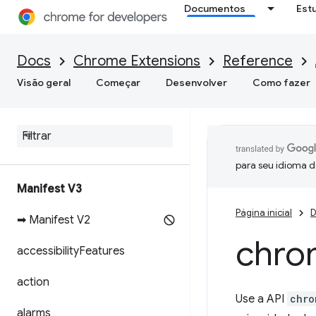
Documentos
Est
Docs
Chrome Extensions
Reference
Visão geral
Começar
Desenvolver
Como fazer
para seu idioma d
Manifest V3
Página inicial
D
➡ Manifest V2
chro
accessibility
Features
action
Use a API
chro
alarms