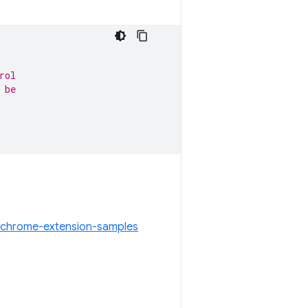
rol
 be
chrome-extension-samples