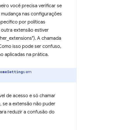
ro você precisa verificar se
ma mudança nas configurações
ecífico por políticas
 outra extensão estiver
ther_extensions"). A chamada
 Como isso pode ser confuso,
o aplicadas na prática.
s em
omeSetting
vel de acesso e só chamar
, se a extensão não puder
ara reduzir a confusão do