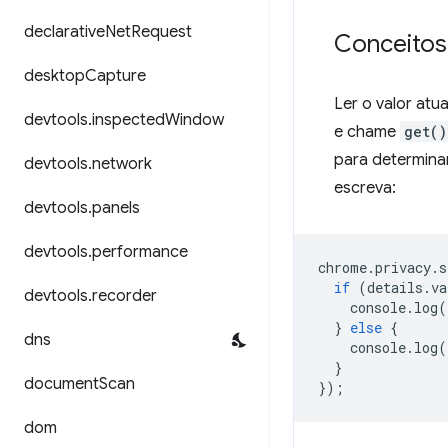
declarative
Net
Request
Conceitos
desktop
Capture
Ler o valor atu
devtools
.
inspected
Window
e chame
get()
para determina
devtools
.
network
escreva:
devtools
.
panels
devtools
.
performance
chrome
.
privacy
.
s
if
(
details
.
va
devtools
.
recorder
console
.
log
(
}
else
{
dns
console
.
log
(
}
document
Scan
});
dom