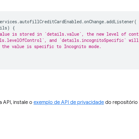
ervices
.
autofillCreditCardEnabled
.
onChange
.
addListener
(
ils
)
{
alue is stored in `details.value`, the new level of cont
ls.levelOfControl`, and `details.incognitoSpecific` will
 the value is specific to Incognito mode.
a API, instale o
exemplo de API de privacidade
do repositório