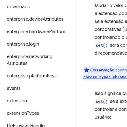
Mudar o valor 
downloads
a extensão pod
enterprise
.
device
Attributes
se a extensão a
corporativas (
enterprise
.
hardware
Platform
controlando o v
enterprise
.
login
set()
será con
é recomendável
enterprise
.
networking
Attributes
Observação
:confi
enterprise
.
platform
Keys
chrome.types.Chrome
events
Isso significa 
extension
set()
se a ext
controlar a con
extension
Types
usuário:
file
Browser
Handler