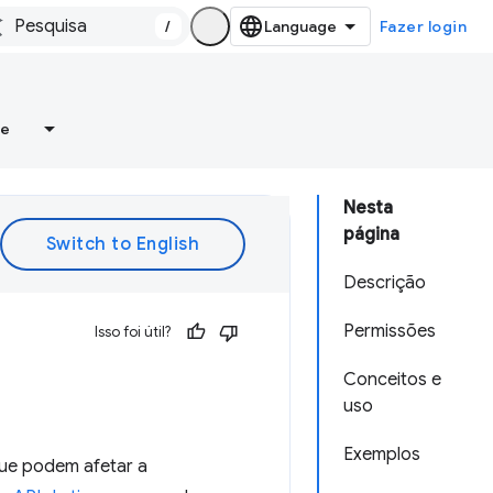
/
Fazer login
re
Nesta
página
Descrição
Permissões
Isso foi útil?
Conceitos e
uso
Exemplos
ue podem afetar a