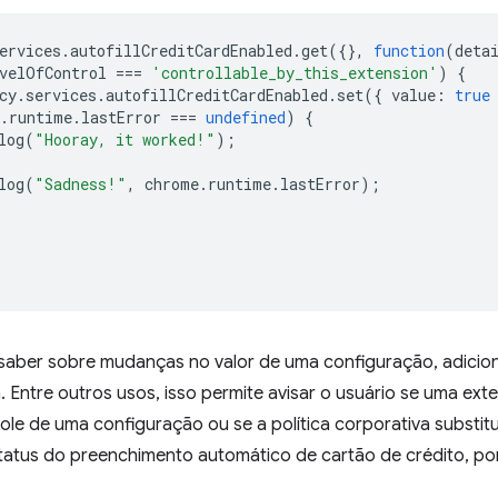
ervices
.
autofillCreditCardEnabled
.
get
({},
function
(
deta
velOfControl
===
'controllable_by_this_extension'
)
{
cy
.
services
.
autofillCreditCardEnabled
.
set
({
value
:
true
.
runtime
.
lastError
===
undefined
)
{
log
(
"Hooray, it worked!"
);
log
(
"Sadness!"
,
chrome
.
runtime
.
lastError
);
 saber sobre mudanças no valor de uma configuração, adicion
. Entre outros usos, isso permite avisar o usuário se uma ex
ole de uma configuração ou se a política corporativa substitu
atus do preenchimento automático de cartão de crédito, por