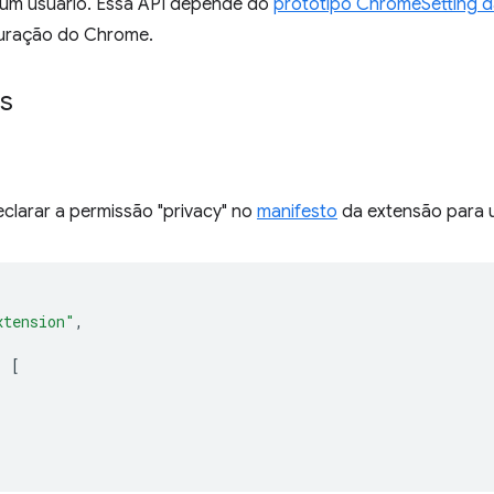
 um usuário. Essa API depende do
protótipo ChromeSetting d
iguração do Chrome.
s
clarar a permissão "privacy" no
manifesto
da extensão para u
xtension"
,
:
[