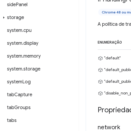
side
Panel
Chrome 48 ou ma
storage
A política de 
system
.
cpu
system
.
display
ENUMERAÇÃO
system
.
memory
"default"
system
.
storage
"default_publ
"default_publi
system
Log
"disable_non_
tab
Capture
tab
Groups
Proprieda
tabs
network