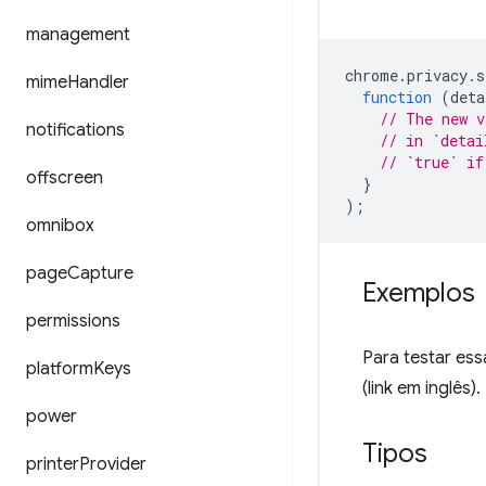
management
chrome
.
privacy
.
s
mime
Handler
function
(
deta
// The new v
notifications
// in `detai
// `true` if
offscreen
}
);
omnibox
page
Capture
Exemplos
permissions
Para testar ess
platform
Keys
(link em inglês).
power
Tipos
printer
Provider