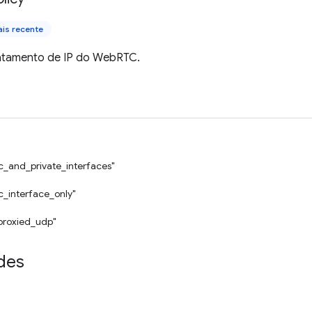
is recente
tratamento de IP do WebRTC.
ic_and_private_interfaces"
c_interface_only"
proxied_udp"
des