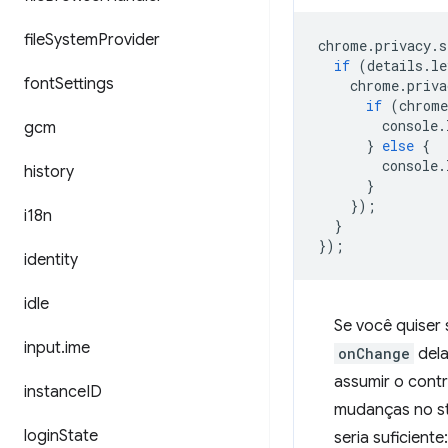
file
System
Provider
chrome
.
privacy
.
s
if
(
details
.
le
font
Settings
chrome
.
priva
if
(
chrome
console
.
gcm
}
else
{
console
.
history
}
});
i18n
}
});
identity
idle
Se você quiser
input
.
ime
onChange
dela
assumir o contr
instance
ID
mudanças no st
login
State
seria suficiente: