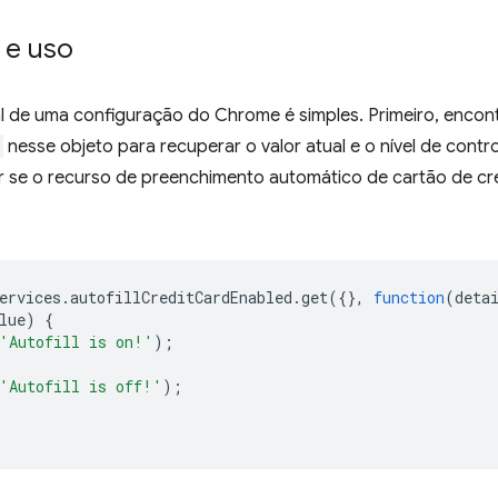
 e uso
al de uma configuração do Chrome é simples. Primeiro, encon
nesse objeto para recuperar o valor atual e o nível de contr
r se o recurso de preenchimento automático de cartão de cr
ervices
.
autofillCreditCardEnabled
.
get
({},
function
(
deta
lue
)
{
'Autofill is on!'
);
'Autofill is off!'
);