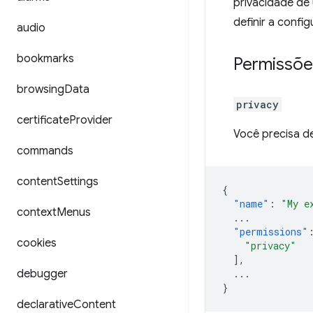
privacidade de
definir a conf
audio
bookmarks
Permissõe
browsing
Data
privacy
certificate
Provider
Você precisa de
commands
content
Settings
{
"name"
:
"My e
context
Menus
...
"permissions"
cookies
"privacy"
],
debugger
...
}
declarative
Content