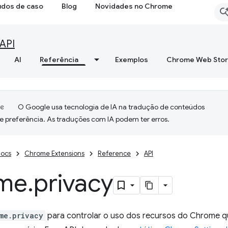
udos de caso
Blog
Novidades no Chrome
API
AI
Referência
Exemplos
Chrome Web Sto
O Google usa tecnologia de IA na tradução de conteúdos
e preferência. As traduções com IA podem ter erros.
ocs
Chrome Extensions
Reference
API
me
.
privacy
me.privacy
para controlar o uso dos recursos do Chrome q