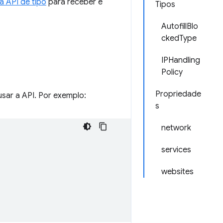
a API de tipo
para receber e
Tipos
AutofillBlo
ckedType
IPHandling
Policy
Propriedade
sar a API. Por exemplo:
s
network
services
websites