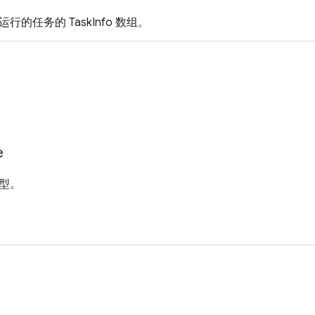
的任务的 TaskInfo 数组。
e
型。