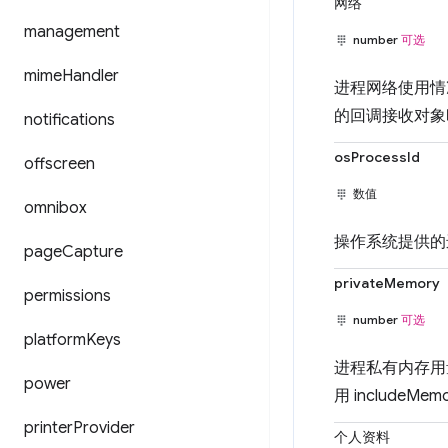
网络
management
number
可选
mime
Handler
进程网络使用情况的
的回调接收对象
notifications
osProcessId
offscreen
数值
omnibox
操作系统提供的进
page
Capture
privateMemory
permissions
number
可选
platform
Keys
进程私有内存用量的
power
用 include
printer
Provider
个人资料