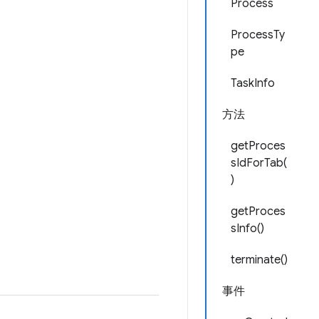
Process
ProcessTy
pe
TaskInfo
方法
getProces
sIdForTab(
)
getProces
sInfo()
terminate()
事件