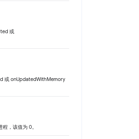
ed 或
onUpdatedWithMemory
 进程，该值为 0。