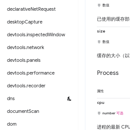
数值
declarative
Net
Request
已使用的缓存部
desktop
Capture
size
devtools
.
inspected
Window
数值
devtools
.
network
缓存的大小（以
devtools
.
panels
Process
devtools
.
performance
devtools
.
recorder
属性
dns
cpu
document
Scan
number
可选
dom
进程的最新 CP