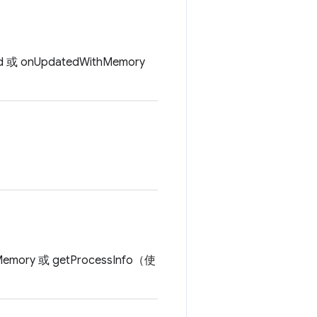
UpdatedWithMemory
 或 getProcessInfo（使