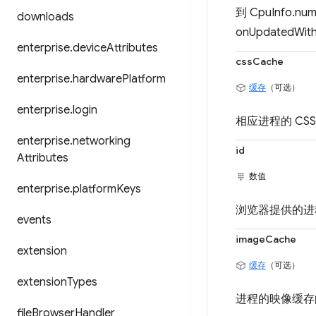
到 CpuInfo.
downloads
onUpdated
enterprise
.
device
Attributes
cssCache
enterprise
.
hardware
Platform
缓存
（可选）
enterprise
.
login
相应进程的 CSS
enterprise
.
networking
id
Attributes
数值
enterprise
.
platform
Keys
浏览器提供的进程
events
imageCache
extension
缓存
（可选）
extension
Types
进程的映像缓存的最
file
Browser
Handler