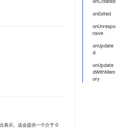
onCreated
onExited
onUnrespo
nsive
onUpdate
d
onUpdate
dWithMem
ory
分比表示。这会提供一个介于 0