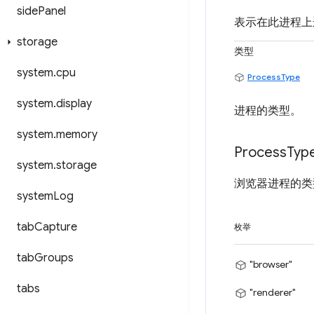
side
Panel
表示在此进程上运行
storage
类型
system
.
cpu
ProcessType
system
.
display
进程的类型。
system
.
memory
Process
Typ
system
.
storage
浏览器进程的类
system
Log
tab
Capture
枚举
tab
Groups
"browser"
tabs
"renderer"