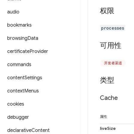
权限
audio
bookmarks
processes
browsing
Data
可用性
certificate
Provider
开发者渠道
commands
content
Settings
类型
context
Menus
Cache
cookies
debugger
属性
liveSize
declarative
Content