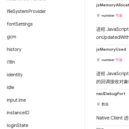
jsMemoryAlloca
file
System
Provider
number
可选
font
Settings
进程 JavaSc
gcm
onUpdated
history
jsMemoryUsed
number
可选
i18n
进程 JavaScr
identity
的回调接收对象
idle
naclDebugPort
input
.
ime
数值
instance
ID
Native Cl
login
State