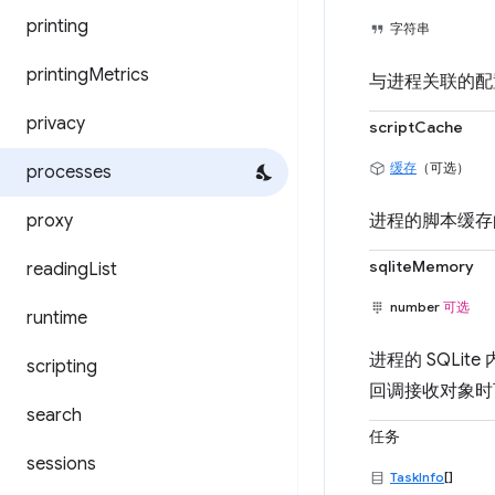
printing
字符串
printing
Metrics
与进程关联的配
privacy
scriptCache
缓存
（可选）
processes
proxy
进程的脚本缓存的最
sqliteMemory
reading
List
number
可选
runtime
进程的 SQLit
scripting
回调接收对象时
search
任务
sessions
TaskInfo
[]