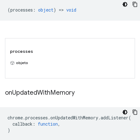
(
processes
:
object
) =>
void
processes
objeto
on
Updated
With
Memory
chrome
.
processes
.
onUpdatedWithMemory
.
addListener
(
callback
:
function
,
)