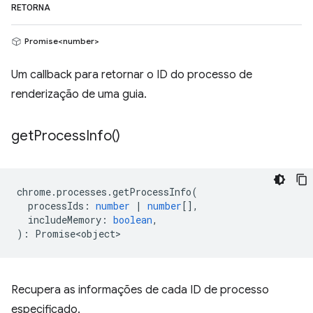
RETORNA
Promise<number>
Um callback para retornar o ID do processo de
renderização de uma guia.
get
Process
Info(
)
chrome
.
processes
.
getProcessInfo
(
processIds
:
number
|
number
[],
includeMemory
:
boolean
,
)
:
Promise<object>
Recupera as informações de cada ID de processo
especificado.