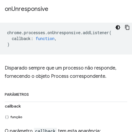
on
Unresponsive
chrome
.
processes
.
onUnresponsive
.
addListener
(
callback
:
function
,
)
Disparado sempre que um processo não responde,
fornecendo o objeto Process correspondente.
PARÂMETROS
callback
função
O parâmetro
callback
tem esta aparência: