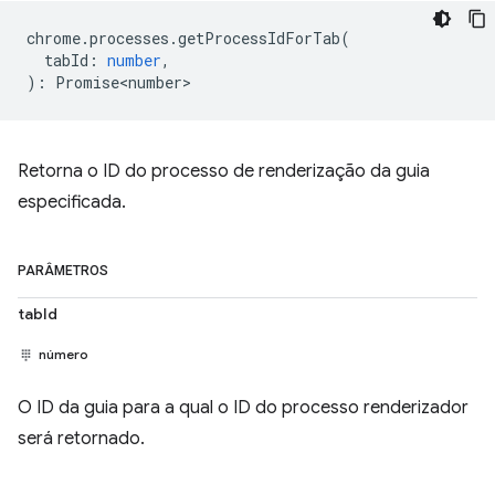
chrome
.
processes
.
getProcessIdForTab
(
tabId
:
number
,
)
:
Promise<number>
Retorna o ID do processo de renderização da guia
especificada.
PARÂMETROS
tabId
número
O ID da guia para a qual o ID do processo renderizador
será retornado.