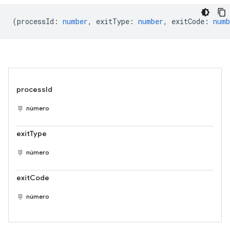
(
processId
:
number
,
exitType
:
number
,
exitCode
:
numb
processId
número
exitType
número
exitCode
número