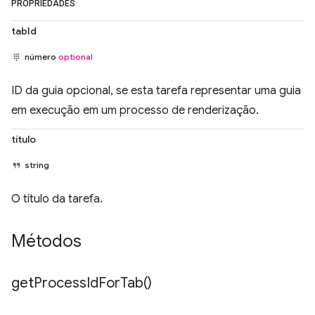
PROPRIEDADES
tabId
número
optional
ID da guia opcional, se esta tarefa representar uma guia
em execução em um processo de renderização.
título
string
O título da tarefa.
Métodos
get
Process
Id
For
Tab(
)