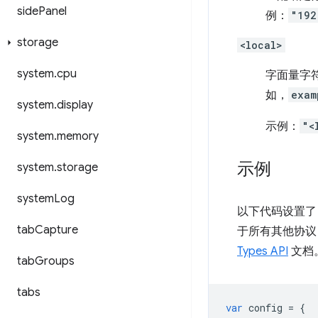
side
Panel
例：
"192
storage
<local>
system
.
cpu
字面量字
如，
exam
system
.
display
示例：
"<
system
.
memory
示例
system
.
storage
system
Log
以下代码设置了 S
tab
Capture
于所有其他协议
Types API
文档
tab
Groups
tabs
var
config
=
{