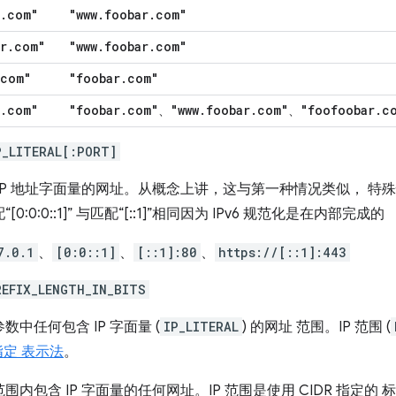
.
com"
"www
.
foobar
.
com"
r
.
com"
"www
.
foobar
.
com"
com"
"foobar
.
com"
.
com"
"foobar
.
com"
"www
.
foobar
.
com"
"foofoobar
.
c
、
、
P_LITERAL[:PORT]
IP 地址字面量的网址。从概念上讲，这与第一种情况类似， 特殊
[0:0:0::1]” 与匹配“[::1]”相同因为 IPv6 规范化是在内部完成的
7.0.1
、
[0:0::1]
、
[::1]:80
、
https://[::1]:443
REFIX_LENGTH_IN_BITS
数中任何包含 IP 字面量 (
IP_LITERAL
) 的网址 范围。IP 范围 (
 指定 表示法
。
围内包含 IP 字面量的任何网址。IP 范围是使用 CIDR 指定的 