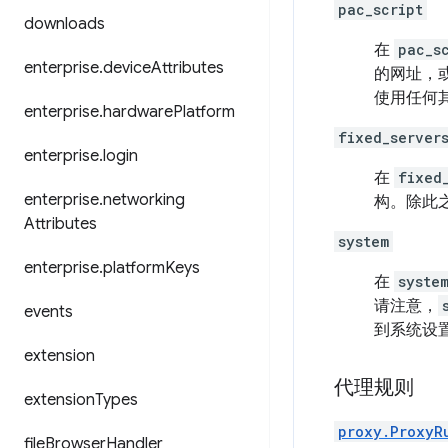
pac_script
downloads
在
pac_s
enterprise
.
device
Attributes
的网址，
使用任何
enterprise
.
hardware
Platform
fixed_server
enterprise
.
login
在
fixed
enterprise
.
networking
构。除此
Attributes
system
enterprise
.
platform
Keys
在
syste
请注意，
events
到系统设
extension
代理规则
extension
Types
proxy.ProxyR
file
Browser
Handler