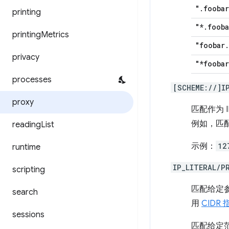
"
.
foobar
printing
"*
.
fooba
printing
Metrics
"foobar
.
privacy
"*foobar
processes
[SCHEME://]I
proxy
匹配作为 
例如，匹配“
reading
List
示例：
12
runtime
IP_LITERAL/P
scripting
匹配给定参
search
用
CIDR
sessions
匹配给定范