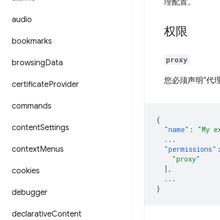
理配置。
audio
权限
bookmarks
proxy
browsing
Data
您必须声明“代
certificate
Provider
commands
{
content
Settings
"name"
:
"My e
...
context
Menus
"permissions"
"proxy"
],
cookies
...
}
debugger
declarative
Content