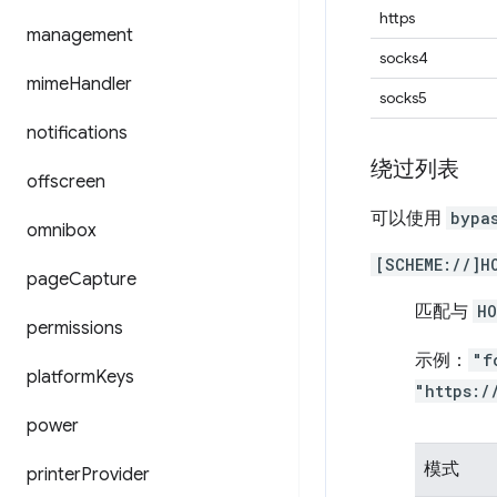
https
management
socks4
mime
Handler
socks5
notifications
绕过列表
offscreen
可以使用
bypas
omnibox
[SCHEME://]H
page
Capture
匹配与
H
permissions
示例：
"f
platform
Keys
"https:/
power
模式
printer
Provider