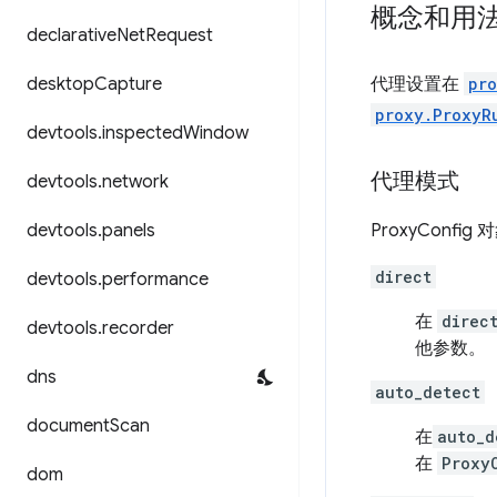
概念和用
declarative
Net
Request
desktop
Capture
代理设置在
pr
proxy.ProxyR
devtools
.
inspected
Window
代理模式
devtools
.
network
devtools
.
panels
ProxyConfig
direct
devtools
.
performance
在
direc
devtools
.
recorder
他参数。
dns
auto_detect
document
Scan
在
auto_d
在
Proxy
dom