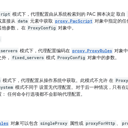
cript
模式下，代理配置由从系统检索到的 PAC 脚本决定 取自
或直接从
data
元素中获取
proxy.PacScript
对象中指定的任何
其他参数， 在
ProxyConfig
对象中。
s
_servers
模式下，代理配置编码在
proxy.ProxyRules
对象
之外，
fixed_servers
模式
ProxyConfig
对象中的参数。
m
模式下，代理配置从操作系统中获取。此模式不允许 在
Prox
system
模式不同于 设置无代理配置。对于后一种情况，只有在以下
置： 任何命令行选项都不会影响代理配置。
ules
对象可以包含
singleProxy
属性或
proxyForHttp
、
pr