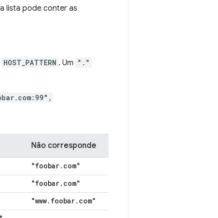
sa lista pode conter as
o
HOST_PATTERN
. Um
"."
obar.com:99",
Não corresponde
"foobar
.
com"
"foobar
.
com"
"www
.
foobar
.
com"