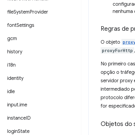
configura
nenhuma o
file
System
Provider
font
Settings
Regras de p
gcm
O objeto
prox
proxyForHttp
history
No primeiro cas
i18n
opção o tráfeg
identity
servidor proxy 
intermediado po
idle
protocolo dife
input
.
ime
for especificad
instance
ID
Objetos do 
login
State