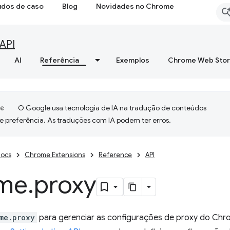
udos de caso
Blog
Novidades no Chrome
API
AI
Referência
Exemplos
Chrome Web Sto
O Google usa tecnologia de IA na tradução de conteúdos
e preferência. As traduções com IA podem ter erros.
ocs
Chrome Extensions
Reference
API
me
.
proxy
me.proxy
para gerenciar as configurações de proxy do Chr