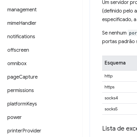
Um servidor pr
management
(definido pelo 
especificado, 
mime
Handler
Se nenhum
por
notifications
portas padrão 
offscreen
Esquema
omnibox
http
page
Capture
https
permissions
socks4
platform
Keys
socks5
power
Lista de ex
printer
Provider