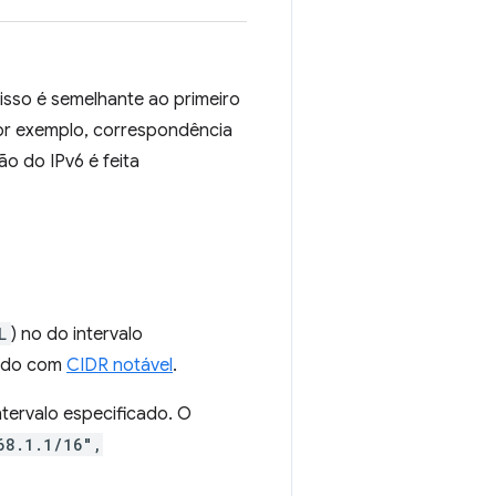
"
isso é semelhante ao primeiro
 Por exemplo, correspondência
ão do IPv6 é feita
L
) no do intervalo
cado com
CIDR notável
.
tervalo especificado. O
68.1.1/16",