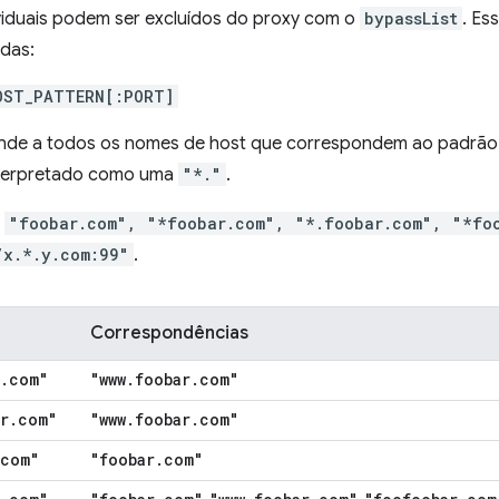
ividuais podem ser excluídos do proxy com o
bypassList
. Es
adas:
OST_PATTERN[:PORT]
nde a todos os nomes de host que correspondem ao padrã
 interpretado como uma
"*."
.
:
"foobar.com", "*foobar.com", "*.foobar.com", "*fo
/x.*.y.com:99"
.
Correspondências
.
com"
"www
.
foobar
.
com"
r
.
com"
"www
.
foobar
.
com"
com"
"foobar
.
com"