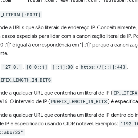
.
com"
"foobar
.
com"
"www
.
foobar
.
com"
"foofoobar
.
com
,
,
P_LITERAL[:PORT]
de a URLs que são literais de endereço IP. Conceitualmente, 
 casos especiais para lidar com a canonização literal de IP.
0::1]" é igual à correspondência em "[::1]" porque a canonizaç
nte.
:
127.0.1
,
[0:0::1]
,
[::1]:80
e
https://[::1]:443
.
REFIX_LENGTH_IN_BITS
de a qualquer URL que contenha um literal de IP (
IP_LITERA
/16. O intervalo de IP (
PREFIX_LENGTH_IN_BITS
) é especifi
de a qualquer URL que contenha um literal de IP dentro do in
 de IP é especificado usando CIDR notável. Exemplos:
"192.1
::abc/33"