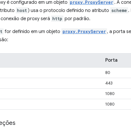
oxy é configurado em um objeto
proxy.ProxyServer
. A con
atributo
host
) usa o protocolo definido no atributo
scheme
.
a conexão de proxy será
http
por padrão.
t
for definido em um objeto
proxy.ProxyServer
, a porta 
são:
Porta
80
443
1080
1080
ceções