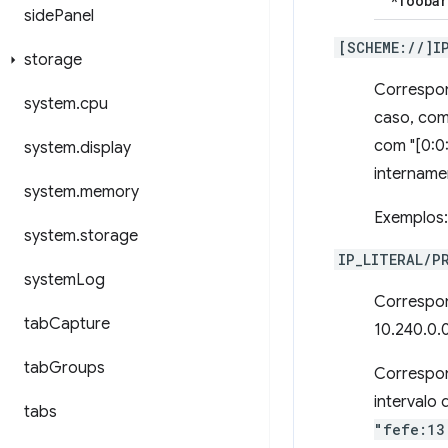
"*foobar
side
Panel
[SCHEME://]I
storage
Correspon
system
.
cpu
caso, com
com "[0:0:
system
.
display
intername
system
.
memory
Exemplos
system
.
storage
IP_LITERAL/P
system
Log
Correspon
tab
Capture
10.240.0.0
tab
Groups
Correspon
intervalo
tabs
"fefe:13