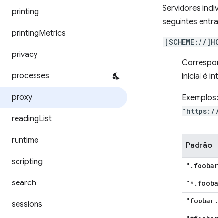
Servidores ind
printing
seguintes entr
printing
Metrics
[SCHEME://]H
privacy
Correspo
processes
inicial é
proxy
Exemplos
"https:/
reading
List
runtime
Padrão
scripting
"
.
foobar
search
"*
.
fooba
"foobar
.
sessions