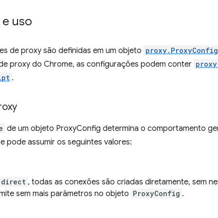
 e uso
es de proxy são definidas em um objeto
proxy.ProxyConfig
de proxy do Chrome, as configurações podem conter
proxy
ipt
.
roxy
e
de um objeto ProxyConfig determina o comportamento ger
le pode assumir os seguintes valores:
direct
, todas as conexões são criadas diretamente, sem n
ite sem mais parâmetros no objeto
ProxyConfig
.