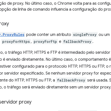
ção de proxy. No último caso, o Chrome volta para as confi
pção de linha de comando influencia a configuração do pro
roxy
y.ProxyRules
pode conter um atributo
singleProxy
ou um 
,
proxyForHttps
,
proxyForFtp
e
fallbackProxy
.
o, o tráfego HTTP, HTTPS e FTP é intermediado pelo servidor
o é enviado diretamente. No último caso, o comportamento é 
estiver configurado para o protocolo HTTP, HTTPS ou FTP, o 
r servidor especificado. Se nenhum servidor proxy for espec
rente do HTTP, HTTPS ou FTP, a
fallbackProxy
será usada.
o, o tráfego será enviado diretamente sem um servidor proxy
servidor proxy