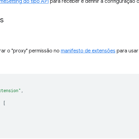
meSetting do tipo API
para receber e definir a configuração 
s
rar o "proxy" permissão no
manifesto de extensões
para usar
xtension"
,
:
[