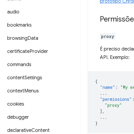
protótipo Chro
audio
Permissõe
bookmarks
proxy
browsing
Data
É preciso decla
certificate
Provider
API. Exemplo:
commands
content
Settings
{
"name"
:
"My e
context
Menus
...
"permissions"
cookies
"proxy"
],
debugger
...
}
declarative
Content