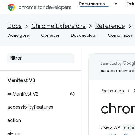
Documentos
Est
Docs
Chrome Extensions
Reference
Visão geral
Começar
Desenvolver
Como fazer
para seu idioma d
Manifest V3
Página inicial
D
➡ Manifest V2
chro
accessibility
Features
action
Use a API
chro
alarms