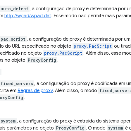
auto_detect
, a configuração de proxy é determinada por u
em
http://wpad/wpad.dat
. Esse modo não permite mais parâm
pac_script
, a configuração de proxy é determinada por um
o do URL especificado no objeto
proxy.PacScript
ou tirad
ecificado no objeto
proxy.PacScript
. Além disso, esse mo
os no objeto
ProxyConfig
.
s
fixed_servers
, a configuração do proxy é codificada em 
crita em
Regras de proxy
. Além disso, o modo
fixed_server
oxyConfig
.
system
, a configuração do proxy é extraída do sistema ope
ais parâmetros no objeto
ProxyConfig
. O modo
system
é d