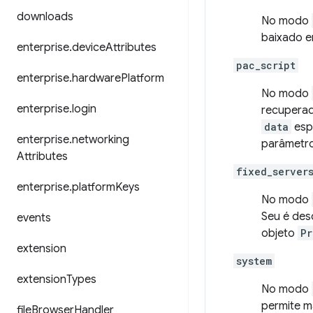
downloads
No modo
baixado 
enterprise
.
device
Attributes
pac_script
enterprise
.
hardware
Platform
No modo
enterprise
.
login
recuperad
data
esp
enterprise
.
networking
parâmetr
Attributes
fixed_server
enterprise
.
platform
Keys
No modo
Seu é des
events
objeto
Pr
extension
system
extension
Types
No modo
permite m
file
Browser
Handler