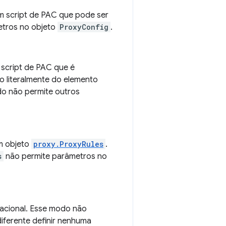
m script de PAC que pode ser
etros no objeto
ProxyConfig
.
 script de PAC que é
o literalmente do elemento
do não permite outros
um objeto
proxy.ProxyRules
.
s
não permite parâmetros no
racional. Esse modo não
iferente definir nenhuma