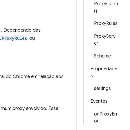
ProxyConfi
g
ProxyRules
. Dependendo das
ProxyServ
.ProxyRules
ou
er
Scheme
Propriedade
s
al do Chrome em relação aos
settings
Eventos
enhum proxy envolvido. Esse
onProxyErr
or