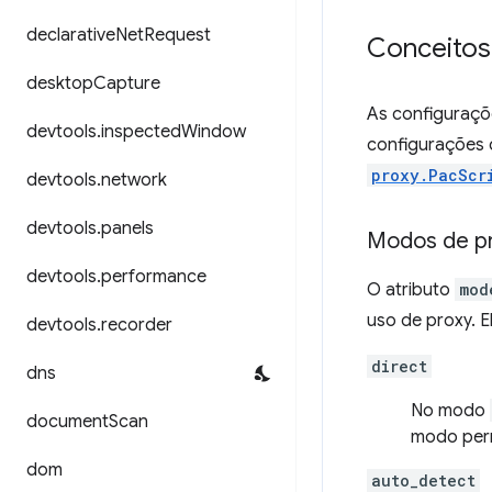
declarative
Net
Request
Conceitos
desktop
Capture
As configuraçõ
devtools
.
inspected
Window
configurações 
proxy.PacScr
devtools
.
network
devtools
.
panels
Modos de p
devtools
.
performance
O atributo
mod
uso de proxy. E
devtools
.
recorder
direct
dns
No modo
document
Scan
modo perm
dom
auto_detect