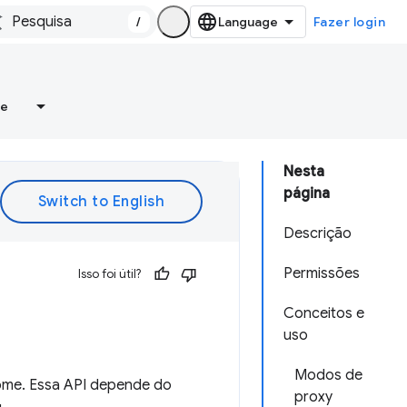
/
Fazer login
re
Nesta
página
Descrição
Permissões
Isso foi útil?
Conceitos e
uso
Modos de
ome. Essa API depende do
proxy