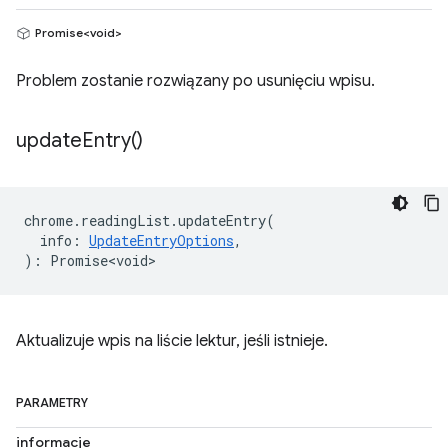
Promise<void>
Problem zostanie rozwiązany po usunięciu wpisu.
update
Entry(
)
chrome
.
readingList
.
updateEntry
(
info
:
UpdateEntryOptions
,
)
:
Promise<void>
Aktualizuje wpis na liście lektur, jeśli istnieje.
PARAMETRY
informacje