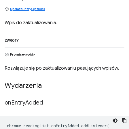
UpdateEntryOptions
Wpis do zaktualizowania.
ZWROTY
Promise<void>
Rozwiązuje się po zaktualizowaniu pasujących wpisów.
Wydarzenia
on
Entry
Added
chrome
.
readingList
.
onEntryAdded
.
addListener
(