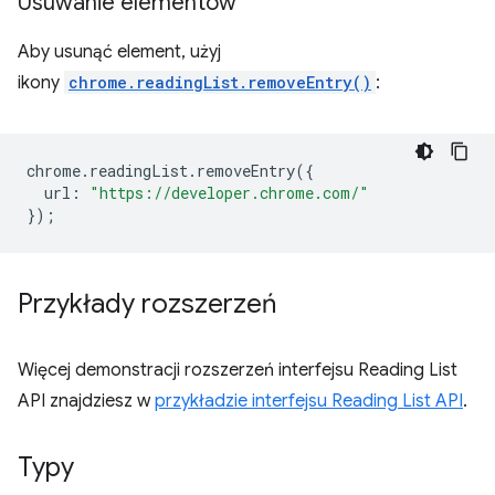
Usuwanie elementów
Aby usunąć element, użyj
ikony
chrome.readingList.removeEntry()
:
chrome
.
readingList
.
removeEntry
({
url
:
"https://developer.chrome.com/"
});
Przykłady rozszerzeń
Więcej demonstracji rozszerzeń interfejsu Reading List
API znajdziesz w
przykładzie interfejsu Reading List API
.
Typy