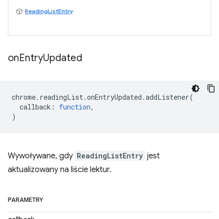
ReadingListEntry
on
Entry
Updated
chrome
.
readingList
.
onEntryUpdated
.
addListener
(
callback
:
function
,
)
Wywoływane, gdy
ReadingListEntry
jest
aktualizowany na liście lektur.
PARAMETRY
callback