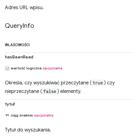
Adres URL wpisu.
Query
Info
WŁAŚCIWOŚCI
hasBeenRead
wartość logiczna
opcjonalna
Określa, czy wyszukiwać przeczytane (
true
) czy
nieprzeczytane (
false
) elementy.
tytuł
ciąg znaków
opcjonalny
Tytuł do wyszukania.