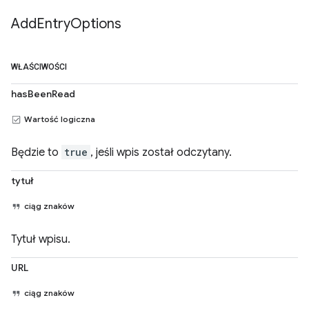
Add
Entry
Options
WŁAŚCIWOŚCI
hasBeenRead
Wartość logiczna
Będzie to
true
, jeśli wpis został odczytany.
tytuł
ciąg znaków
Tytuł wpisu.
URL
ciąg znaków