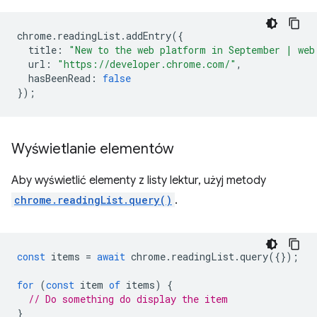
chrome
.
readingList
.
addEntry
({
title
:
"New to the web platform in September | web
url
:
"https://developer.chrome.com/"
,
hasBeenRead
:
false
});
Wyświetlanie elementów
Aby wyświetlić elementy z listy lektur, użyj metody
chrome.readingList.query()
.
const
items
=
await
chrome
.
readingList
.
query
({});
for
(
const
item
of
items
)
{
// Do something do display the item
}