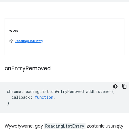
wpis
ReadingListEntry
on
Entry
Removed
chrome
.
readingList
.
onEntryRemoved
.
addListener
(
callback
:
function
,
)
Wywoływane, gdy
ReadingListEntry
zostanie usunięty