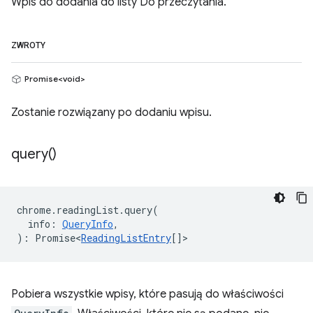
Wpis do dodania do listy Do przeczytania.
ZWROTY
Promise<void>
Zostanie rozwiązany po dodaniu wpisu.
query(
)
chrome
.
readingList
.
query
(
info
:
QueryInfo
,
)
:
Promise<
ReadingListEntry
[]
>
Pobiera wszystkie wpisy, które pasują do właściwości