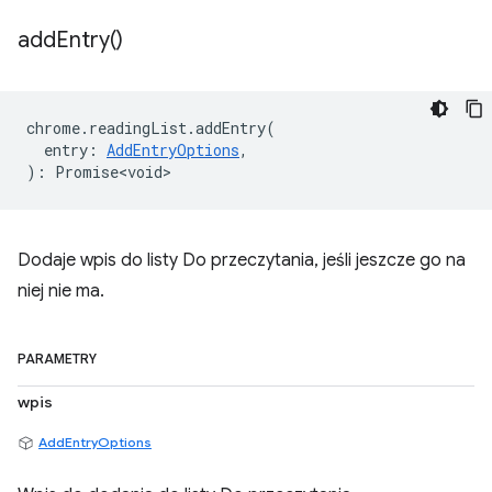
add
Entry(
)
chrome
.
readingList
.
addEntry
(
entry
:
AddEntryOptions
,
)
:
Promise<void>
Dodaje wpis do listy Do przeczytania, jeśli jeszcze go na
niej nie ma.
PARAMETRY
wpis
AddEntryOptions