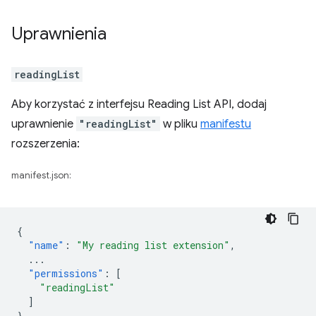
Uprawnienia
readingList
Aby korzystać z interfejsu Reading List API, dodaj
uprawnienie
"readingList"
w pliku
manifestu
rozszerzenia:
manifest.json:
{
"name"
:
"My reading list extension"
,
...
"permissions"
:
[
"readingList"
]
}