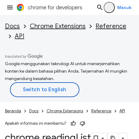
Masuk
Docs
Chrome Extensions
Reference
API
Google menggunakan teknologi AI untuk menerjemahkan
konten ke dalam bahasa pilihan Anda. Terjemahan AI mungkin
mengandung kesalahan.
Beranda
Docs
Chrome Extensions
Reference
API
Apakah informasi ini membantu?
chrome
.
reading
List