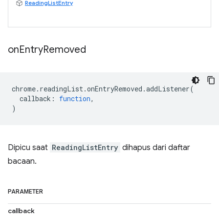
ReadingListEntry
on
Entry
Removed
chrome
.
readingList
.
onEntryRemoved
.
addListener
(
callback
:
function
,
)
Dipicu saat
ReadingListEntry
dihapus dari daftar
bacaan.
PARAMETER
callback