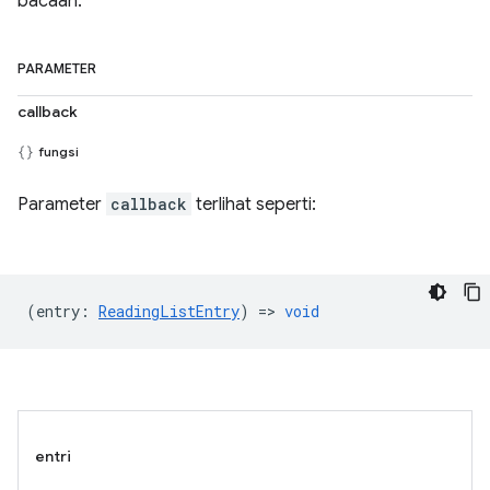
bacaan.
PARAMETER
callback
fungsi
Parameter
callback
terlihat seperti:
(
entry
:
ReadingListEntry
) =>
void
entri