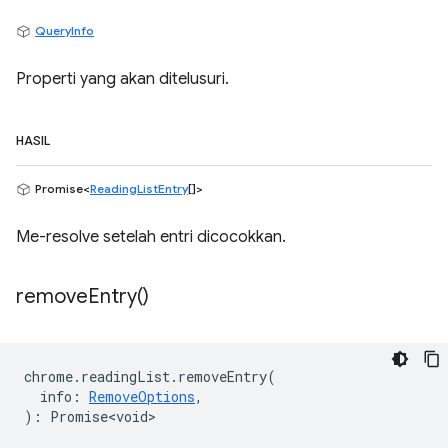
QueryInfo
Properti yang akan ditelusuri.
HASIL
Promise<
ReadingListEntry
[]>
Me-resolve setelah entri dicocokkan.
remove
Entry(
)
chrome
.
readingList
.
removeEntry
(
info
:
RemoveOptions
,
)
:
Promise<void>