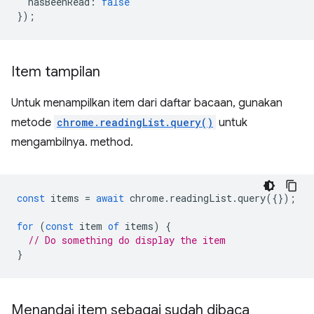
hasBeenRead
:
false
});
Item tampilan
Untuk menampilkan item dari daftar bacaan, gunakan
metode
chrome.readingList.query()
untuk
mengambilnya. method.
const
items
=
await
chrome
.
readingList
.
query
({});
for
(
const
item
of
items
)
{
// Do something do display the item
}
Menandai item sebagai sudah dibaca