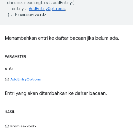
chrome
.
readingList
.
addEntry
(
entry
:
AddEntryOptions
,
)
:
Promise<void>
Menambahkan entri ke daftar bacaan jika belum ada.
PARAMETER
entri
AddEntryOptions
Entri yang akan ditambahkan ke daftar bacaan.
HASIL
Promise<void>