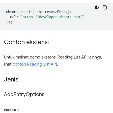
chrome
.
readingList
.
removeEntry
({
url
:
"https://developer.chrome.com/"
});
Contoh ekstensi
Untuk melihat demo ekstensi Reading List API lainnya,
lihat
contoh Reading List API
.
Jenis
Add
Entry
Options
PROPERTI