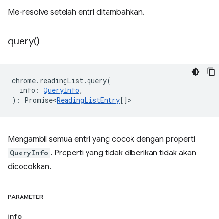
Me-resolve setelah entri ditambahkan.
query(
)
chrome
.
readingList
.
query
(
info
:
QueryInfo
,
)
:
Promise<
ReadingListEntry
[]
>
Mengambil semua entri yang cocok dengan properti
QueryInfo
. Properti yang tidak diberikan tidak akan
dicocokkan.
PARAMETER
info