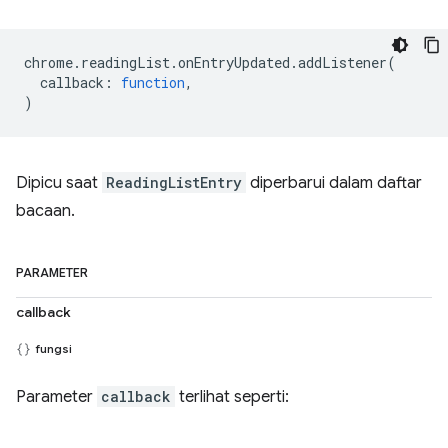
chrome
.
readingList
.
onEntryUpdated
.
addListener
(
callback
:
function
,
)
Dipicu saat
ReadingListEntry
diperbarui dalam daftar
bacaan.
PARAMETER
callback
fungsi
Parameter
callback
terlihat seperti: