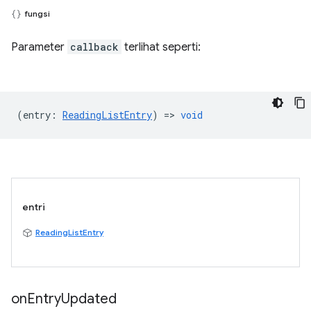
fungsi
Parameter
callback
terlihat seperti:
(
entry
:
ReadingListEntry
) =>
void
entri
ReadingListEntry
on
Entry
Updated