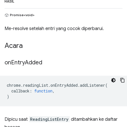
HASIL
Promise<void>
Me-resolve setelah entri yang cocok diperbarui.
Acara
on
Entry
Added
chrome
.
readingList
.
onEntryAdded
.
addListener
(
callback
:
function
,
)
Dipicu saat
ReadingListEntry
ditambahkan ke daftar