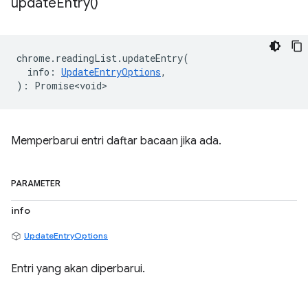
update
Entry(
)
chrome
.
readingList
.
updateEntry
(
info
:
UpdateEntryOptions
,
)
:
Promise<void>
Memperbarui entri daftar bacaan jika ada.
PARAMETER
info
UpdateEntryOptions
Entri yang akan diperbarui.