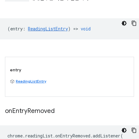
(
entry
:
ReadingListEntry
) =>
void
entry
ReadingListEntry
on
Entry
Removed
chrome
.
readingList
.
onEntryRemoved
.
addListener
(