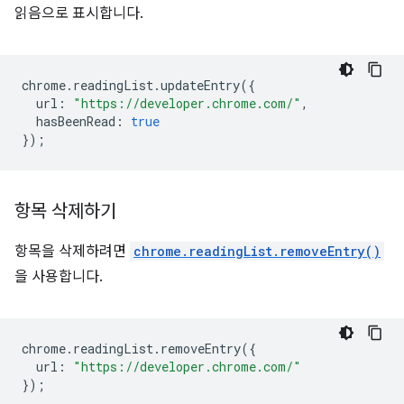
읽음으로 표시합니다.
chrome
.
readingList
.
updateEntry
({
url
:
"https://developer.chrome.com/"
,
hasBeenRead
:
true
});
항목 삭제하기
항목을 삭제하려면
chrome.readingList.removeEntry()
을 사용합니다.
chrome
.
readingList
.
removeEntry
({
url
:
"https://developer.chrome.com/"
});