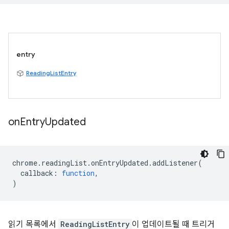
entry
ReadingListEntry
on
Entry
Updated
chrome
.
readingList
.
onEntryUpdated
.
addListener
(
callback
:
function
,
)
읽기 목록에서
ReadingListEntry
이 업데이트될 때 트리거