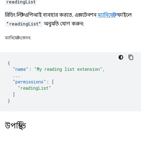
readingList
রিডিং লিস্ট এপিআই ব্যবহার করতে, এক্সটেনশন
ম্যানিফেস্ট
ফাইলে
"readingList"
অনুমতি যোগ করুন:
ম্যানিফেস্ট.জেসন:
{
"name"
:
"My reading list extension"
,
...
"permissions"
:
[
"readingList"
]
}
উপস্থিতি