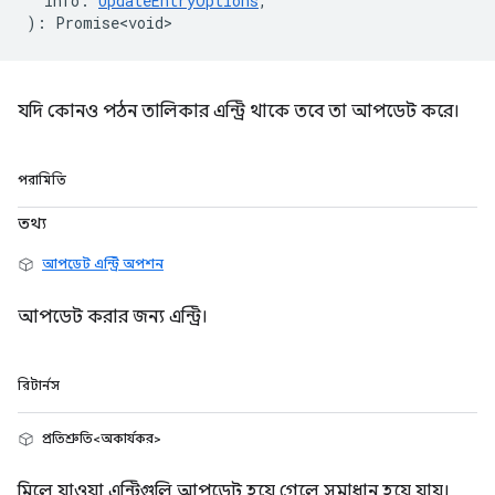
info
:
UpdateEntryOptions
,
)
:
Promise<void>
যদি কোনও পঠন তালিকার এন্ট্রি থাকে তবে তা আপডেট করে।
পরামিতি
তথ্য
আপডেট এন্ট্রি অপশন
আপডেট করার জন্য এন্ট্রি।
রিটার্নস
প্রতিশ্রুতি<অকার্যকর>
মিলে যাওয়া এন্ট্রিগুলি আপডেট হয়ে গেলে সমাধান হয়ে যায়।