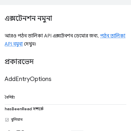
এক্সটেনশন নমুনা
আরও পঠন তালিকা API এক্সটেনশন ডেমোর জন্য,
পঠন তালিকা
API নমুনা
দেখুন।
প্রকারভেদ
Add
Entry
Options
বৈশিষ্ট্য
hasBeenRead সম্পর্কে
বুলিয়ান