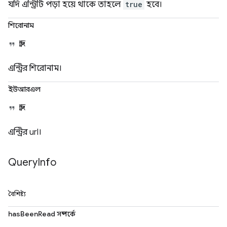
যদি এন্ট্রিটি পড়া হয়ে থাকে তাহলে
true
হবে।
শিরোনাম
স্ট্রিং
এন্ট্রির শিরোনাম।
ইউআরএল
স্ট্রিং
এন্ট্রির url।
Query
Info
বৈশিষ্ট্য
hasBeenRead সম্পর্কে