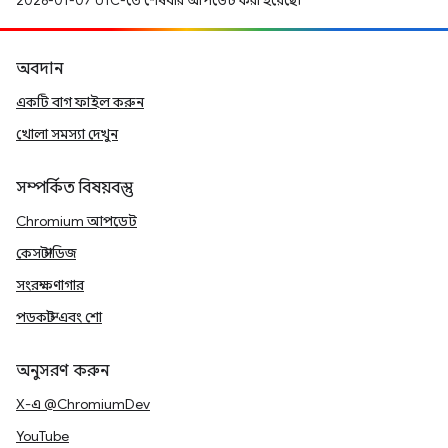
2026-01-07 UTC-তে শেষবার আপডেট করা হয়েছে।
অবদান
একটি বাগ ফাইল করুন
খোলা সমস্যা দেখুন
সম্পর্কিত বিষয়বস্তু
Chromium আপডেট
কেস স্টাডিজ
সংরক্ষণাগার
পডকাস্ট এবং শো
অনুসরণ করুন
X-এ @ChromiumDev
YouTube