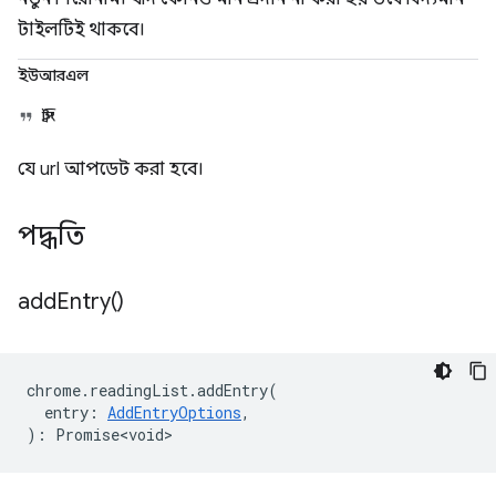
টাইলটিই থাকবে।
ইউআরএল
স্ট্রিং
যে url আপডেট করা হবে।
পদ্ধতি
add
Entry(
)
chrome
.
readingList
.
addEntry
(
entry
:
AddEntryOptions
,
)
:
Promise<void>