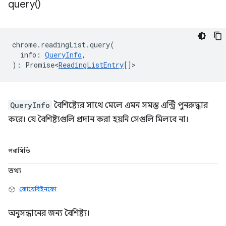
query(
)
chrome
.
readingList
.
query
(
info
:
QueryInfo
,
)
:
Promise<
ReadingListEntry
[]
>
QueryInfo
বৈশিষ্ট্যের সাথে মেলে এমন সমস্ত এন্ট্রি পুনরুদ্ধার
করে। যে বৈশিষ্ট্যগুলি প্রদান করা হয়নি সেগুলি মিলবে না।
পরামিতি
তথ্য
কোয়েরিইনফো
অনুসন্ধানের জন্য বৈশিষ্ট্য।