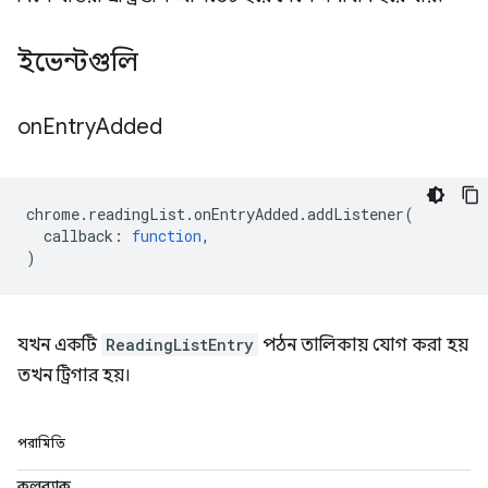
ইভেন্টগুলি
on
Entry
Added
chrome
.
readingList
.
onEntryAdded
.
addListener
(
callback
:
function
,
)
যখন একটি
ReadingListEntry
পঠন তালিকায় যোগ করা হয়
তখন ট্রিগার হয়।
পরামিতি
কলব্যাক