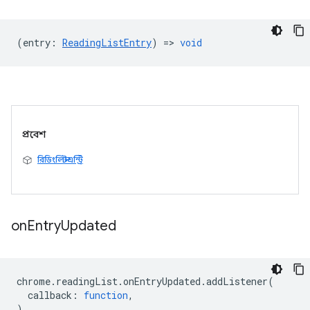
(
entry
:
ReadingListEntry
) =>
void
প্রবেশ
রিডিংলিস্টএন্ট্রি
on
Entry
Updated
chrome
.
readingList
.
onEntryUpdated
.
addListener
(
callback
:
function
,
)