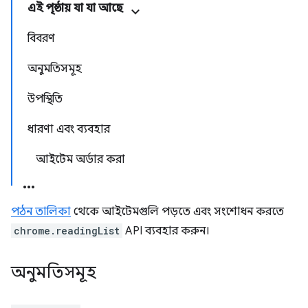
এই পৃষ্ঠায় যা যা আছে
বিবরণ
অনুমতিসমূহ
উপস্থিতি
ধারণা এবং ব্যবহার
আইটেম অর্ডার করা
পঠন তালিকা
থেকে আইটেমগুলি পড়তে এবং সংশোধন করতে
chrome.readingList
API ব্যবহার করুন।
অনুমতিসমূহ