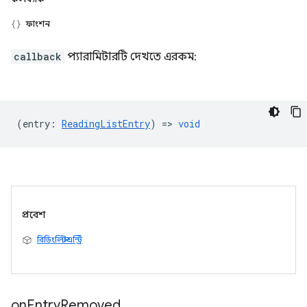
ফাংশন
callback
প্যারামিটারটি দেখতে এরকম:
(
entry
:
ReadingListEntry
) =>
void
প্রবেশ
রিডিংলিস্টএন্ট্রি
on
Entry
Removed