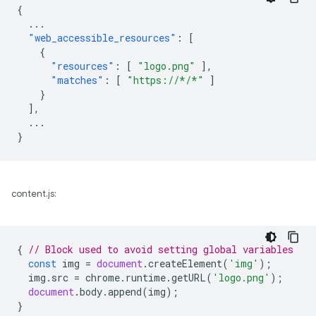
{
...
"web_accessible_resources"
:
[
{
"resources"
:
[
"logo.png"
],
"matches"
:
[
"https://*/*"
]
}
],
...
}
content.js:
{
// Block used to avoid setting global variables
const
img
=
document
.
createElement
(
'img'
);
img
.
src
=
chrome
.
runtime
.
getURL
(
'logo.png'
);
document
.
body
.
append
(
img
);
}