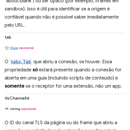
"about:blank") ou ser opaco (por exemplo, iframes em
sandbox). Isso é útil para identificar se a origem é
confiável quando não é possível saber imediatamente
pelo URL.
tab
Guia
opcional
O
tabs.Tab
que abriu a conexão, se houver. Essa
propriedade
só
estará presente quando a conexão for
aberta em uma guia (incluindo scripts de conteúdo) e
somente
se o receptor for uma extensão, não um app.
tlsChannelId
string
opcional
O ID do canal TLS da página ou do frame que abriu a