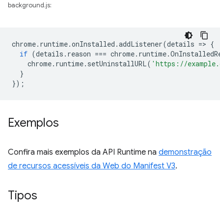
background.js:
chrome
.
runtime
.
onInstalled
.
addListener
(
details
=
>
{
if
(
details
.
reason
===
chrome
.
runtime
.
OnInstalledR
chrome
.
runtime
.
setUninstallURL
(
'https://example.
}
});
Exemplos
Confira mais exemplos da API Runtime na
demonstração
de recursos acessíveis da Web do Manifest V3
.
Tipos