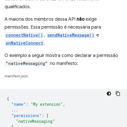
qualificados.
A maioria dos membros dessa API
não
exige
permissões. Essa permissão é necessária para
connectNative()
,
sendNativeMessage()
e
onNativeConnect
.
O exemplo a seguir mostra como declarar a permissão
"nativeMessaging"
no manifesto:
manifest.json:
{
"name"
:
"My extension"
,
...
"permissions"
:
[
"nativeMessaging"
],