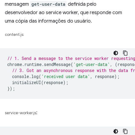
mensagem
get-user-data
definida pelo
desenvolvedor ao service worker, que responde com
uma cópia das informações do usuário.
content.js:
// 1. Send a message to the service worker requestin
chrome
.
runtime
.
sendMessage
(
'get-user-data'
,
(
respons
// 3. Got an asynchronous response with the data f
console
.
log
(
'received user data'
,
response
);
initializeUI
(
response
);
});
:
service-worker.js