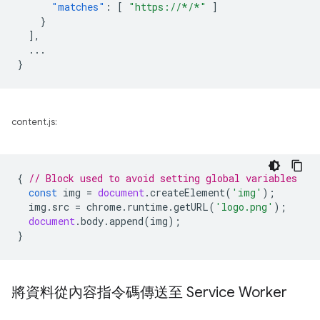
"matches"
:
[
"https://*/*"
]
}
],
...
}
content.js:
{
// Block used to avoid setting global variables
const
img
=
document
.
createElement
(
'img'
);
img
.
src
=
chrome
.
runtime
.
getURL
(
'logo.png'
);
document
.
body
.
append
(
img
);
}
將資料從內容指令碼傳送至 Service Worker