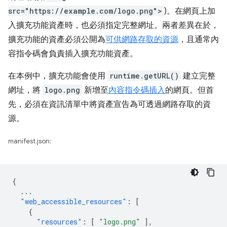
src="https://example.com/logo.png">
)。在網頁上加
入擴充功能資產時，也必須指定完整網址。兩者差異在於，
擴充功能的資產必須公開為
可供網路存取的資源
，且通常內
容指令碼會負責插入擴充功能資產。
在本例中，擴充功能會使用
runtime.getURL()
建立完整
網址，將
logo.png
新增至
內容指令碼
插入
的網頁。但首
先，必須在資訊清單中將資產宣告為可透過網路存取的資
源。
manifest.json:
{
...
"web_accessible_resources"
:
[
{
"resources"
:
[
"logo.png"
],