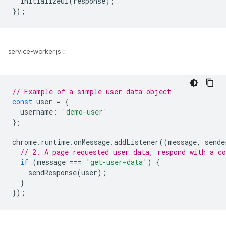
initializeUI
(
response
);
});
service-worker.js：
// Example of a simple user data object
const
user
=
{
username
:
'demo-user'
};
chrome
.
runtime
.
onMessage
.
addListener
((
message
,
sende
// 2. A page requested user data, respond with a co
if
(
message
===
'get-user-data'
)
{
sendResponse
(
user
);
}
});