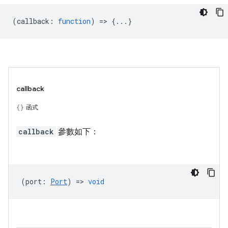
(
callback
:
function
) => {...}
callback
函式
callback
參數如下：
(
port
:
Port
) =>
void