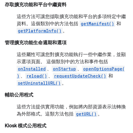
存取擴充功能和平台中繼資料
這些方法可讓您擷取擴充功能和平台的多項特定中繼
資料。這個類別中的方法包括
getManifest()
和
getPlatformInfo()
。
管理擴充功能生命週期和選項
這些屬性可讓您對擴充功能執行一些中繼作業，並顯
示選項頁面。 這個類別中的方法和事件包括
onInstalled
、
onStartup
、
openOptionsPage(
)
、
reload()
、
requestUpdateCheck()
和
setUninstallURL()
。
輔助公用程式
這些方法提供實用功能，例如將內部資源表示法轉換
為外部格式。這類方法包括
getURL()
。
Kiosk 模式公用程式