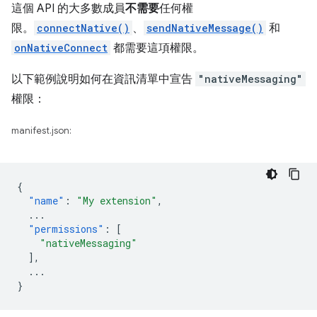
這個 API 的大多數成員
不需要
任何權
限。
connectNative()
、
sendNativeMessage()
和
onNativeConnect
都需要這項權限。
以下範例說明如何在資訊清單中宣告
"nativeMessaging"
權限：
manifest.json:
{
"name"
:
"My extension"
,
...
"permissions"
:
[
"nativeMessaging"
],
...
}