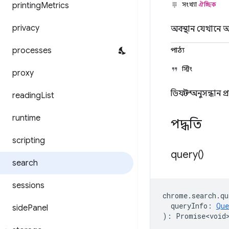
printing
Metrics
সংখ্যা
ঐচ্ছিক
privacy
অবস্থান যেখানে অ
processes
পাঠ্য
স্ট্রিং
proxy
ডিফল্ট অনুসন্ধান প
reading
List
runtime
পদ্ধতি
scripting
query(
)
search
sessions
chrome
.
search
.
qu
queryInfo
:
Que
side
Panel
)
:
Promise<void