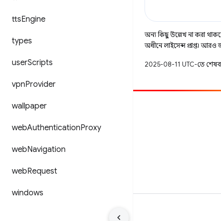
tts
Engine
অন্য কিছু উল্লেখ না করা থাকলে,
types
অধীনে লাইসেন্স প্রাপ্ত। আরও
user
Scripts
2025-08-11 UTC-তে শেষব
vpn
Provider
wallpaper
অবদান
একটি বাগ ফাইল করুন
web
Authentication
Proxy
খোলা সমস্যা দেখুন
web
Navigation
web
Request
windows
শর্তাবলী
গোপনীয়তা
Manage cookies