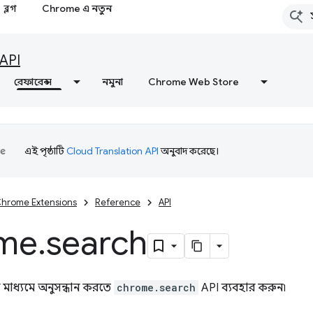
ব্লগ
Chrome এ নতুন
API
রেফারেন্স
নমুনা
Chrome Web Store
এই পৃষ্ঠাটি
Cloud Translation API
অনুবাদ করেছে।
hrome Extensions
Reference
API
me
.
search
ীর মাধ্যমে অনুসন্ধান করতে
chrome.search
API ব্যবহার করুন৷