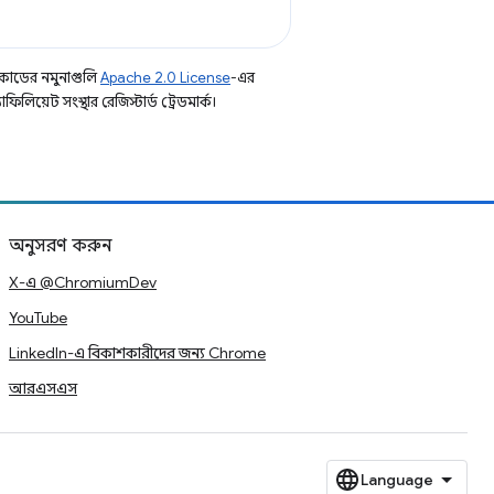
কোডের নমুনাগুলি
Apache 2.0 License
-এর
িয়েট সংস্থার রেজিস্টার্ড ট্রেডমার্ক।
অনুসরণ করুন
X-এ @ChromiumDev
YouTube
LinkedIn-এ বিকাশকারীদের জন্য Chrome
আরএসএস