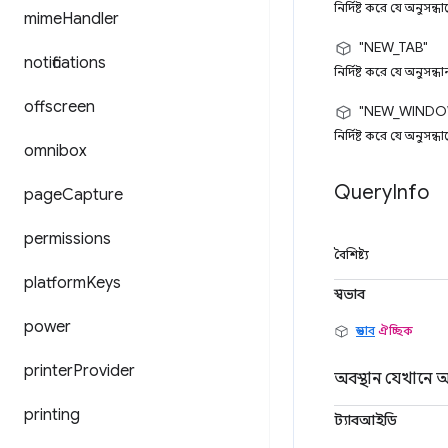
নির্দিষ্ট করে যে অনুসন্
mime
Handler
"NEW_TAB"
notifications
নির্দিষ্ট করে যে অনুসন্
offscreen
"NEW_WINDO
নির্দিষ্ট করে যে অনুসন
omnibox
Query
Info
page
Capture
permissions
বৈশিষ্ট্য
platform
Keys
স্বভাব
power
স্বভাব
ঐচ্ছিক
printer
Provider
অবস্থান যেখানে অ
printing
ট্যাবআইডি