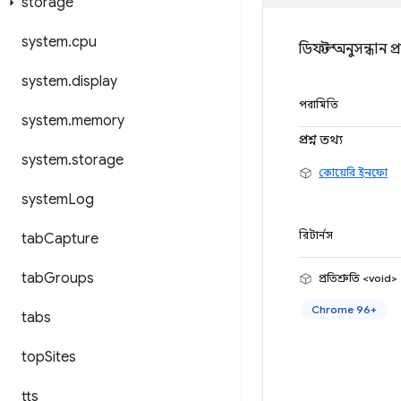
storage
system
.
cpu
ডিফল্ট অনুসন্ধান 
system
.
display
পরামিতি
system
.
memory
প্রশ্ন তথ্য
system
.
storage
কোয়েরি ইনফো
system
Log
রিটার্নস
tab
Capture
tab
Groups
প্রতিশ্রুতি <void>
Chrome 96+
tabs
top
Sites
tts