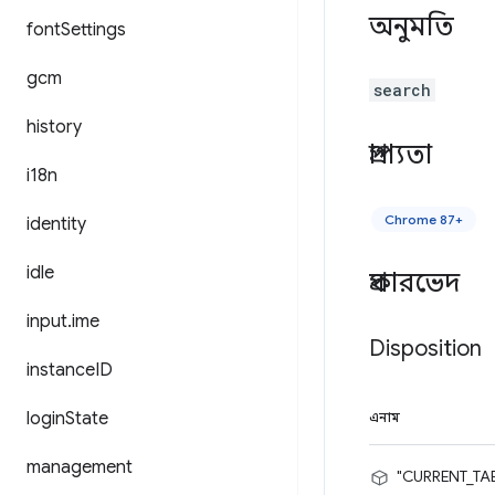
অনুমতি
font
Settings
gcm
search
history
প্রাপ্যতা
i18n
Chrome 87+
identity
idle
প্রকারভেদ
input
.
ime
Disposition
instance
ID
login
State
এনাম
management
"CURRENT_TA