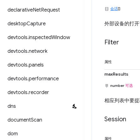
会话
[]
declarative
Net
Request
desktop
Capture
外部设备的打开
devtools
.
inspected
Window
Filter
devtools
.
network
属性
devtools
.
panels
maxResults
devtools
.
performance
number
可选
devtools
.
recorder
相应列表中要提
dns
Session
document
Scan
dom
属性