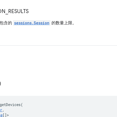
ON
_
RESULTS
将包含的
sessions.Session
的数量上限。
)
getDevices
(
er
,
ce
[]
>