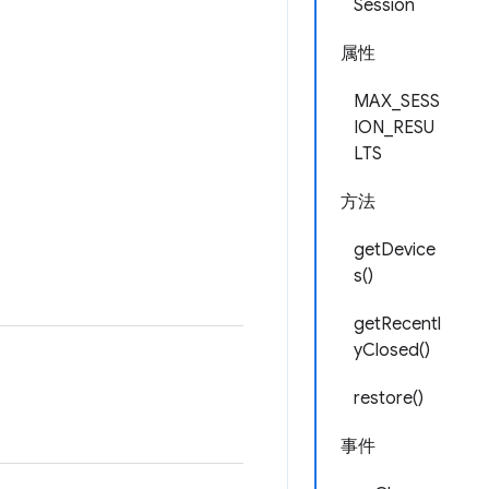
Session
属性
MAX_SESS
ION_RESU
LTS
方法
getDevice
s()
getRecentl
yClosed()
restore()
事件