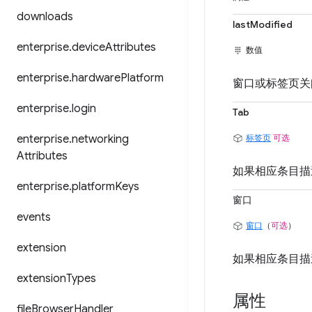
downloads
lastModified
enterprise
.
device
Attributes
数值
enterprise
.
hardware
Platform
窗口或标签页关
enterprise
.
login
Tab
enterprise
.
networking
标签页
可选
Attributes
如果相应条目描
enterprise
.
platform
Keys
窗口
events
窗口
（
可选
）
extension
如果相应条目描
extension
Types
属性
file
Browser
Handler