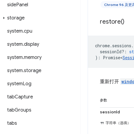
side
Panel
Chrome 96 及
storage
restore(
)
system
.
cpu
system
.
display
chrome
.
sessions
.
sessionId?
:
st
system
.
memory
)
:
Promise<
Sess
system
.
storage
重新打开
wind
system
Log
tab
Capture
参数
tab
Groups
sessionId
tabs
字符串（选填）