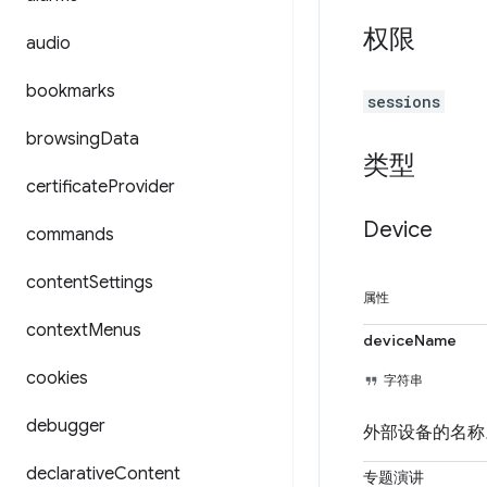
权限
audio
bookmarks
sessions
browsing
Data
类型
certificate
Provider
Device
commands
content
Settings
属性
context
Menus
deviceName
cookies
字符串
debugger
外部设备的名称
declarative
Content
专题演讲