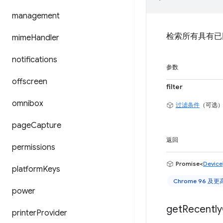
management
检索所有具有已
mime
Handler
notifications
参数
offscreen
filter
omnibox
过滤条件
（可选
page
Capture
返回
permissions
Promise<
Device
platform
Keys
Chrome 96 及
power
get
Recently
printer
Provider