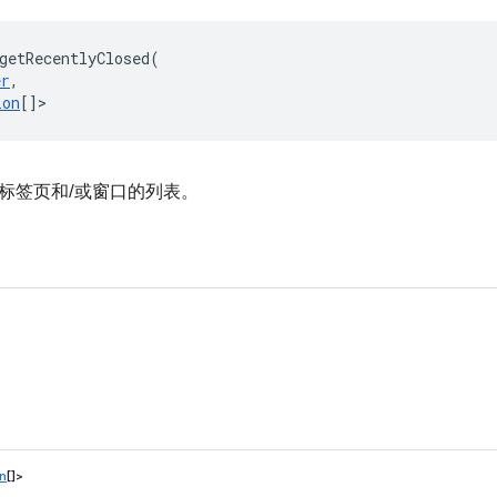
getRecentlyClosed
(
er
,
ion
[]
>
标签页和/或窗口的列表。
）
n
[]>