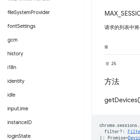
file
System
Provider
MAX
_
SESSI
font
Settings
请求的列表中
gcm
值
history
25
i18n
方法
identity
idle
get
Devices(
input
.
ime
instance
ID
chrome
.
sessions
.
filter?
:
Filt
login
State
)
:
Promise<
Devi