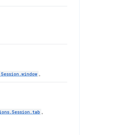
.Session.window
。
ions.Session.tab
。