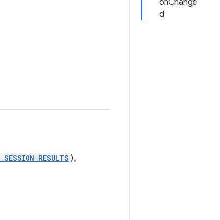
onChange
d
X_SESSION_RESULTS
)。