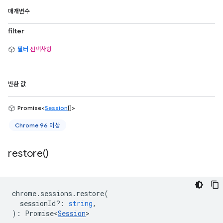
매개변수
filter
필터
선택사항
반환 값
Promise<
Session
[]>
Chrome 96 이상
restore(
)
chrome
.
sessions
.
restore
(
sessionId?
:
string
,
)
:
Promise<
Session
>