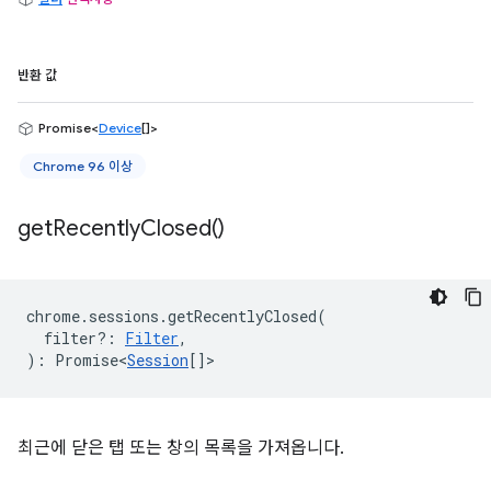
반환 값
Promise<
Device
[]>
Chrome 96 이상
get
Recently
Closed(
)
chrome
.
sessions
.
getRecentlyClosed
(
filter?
:
Filter
,
)
:
Promise<
Session
[]
>
최근에 닫은 탭 또는 창의 목록을 가져옵니다.