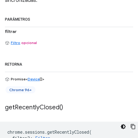
sincronizadas.
PARÂMETROS
filtrar
Filtro
opcional
RETORNA
Promise<
Device
[]>
Chrome 96+
get
Recently
Closed(
)
chrome
.
sessions
.
getRecentlyClosed
(