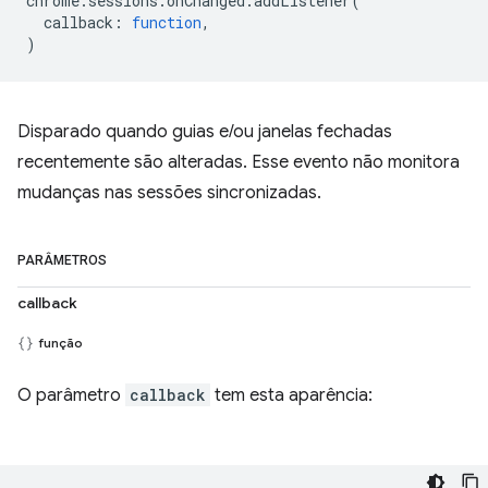
chrome
.
sessions
.
onChanged
.
addListener
(
callback
:
function
,
)
Disparado quando guias e/ou janelas fechadas
recentemente são alteradas. Esse evento não monitora
mudanças nas sessões sincronizadas.
PARÂMETROS
callback
função
O parâmetro
callback
tem esta aparência: