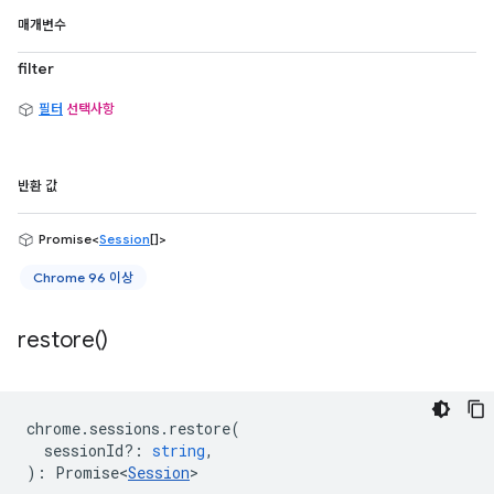
매개변수
filter
필터
선택사항
반환 값
Promise<
Session
[]>
Chrome 96 이상
restore(
)
chrome
.
sessions
.
restore
(
sessionId?
:
string
,
)
:
Promise<
Session
>