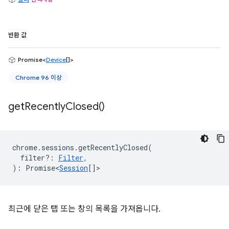
반환 값
Promise<
Device
[]>
Chrome 96 이상
get
Recently
Closed(
)
chrome
.
sessions
.
getRecentlyClosed
(
filter?
:
Filter
,
)
:
Promise<
Session
[]
>
최근에 닫은 탭 또는 창의 목록을 가져옵니다.