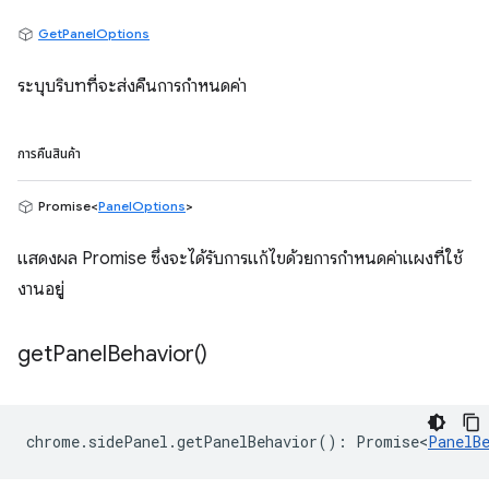
GetPanelOptions
ระบุบริบทที่จะส่งคืนการกำหนดค่า
การคืนสินค้า
Promise<
PanelOptions
>
แสดงผล Promise ซึ่งจะได้รับการแก้ไขด้วยการกำหนดค่าแผงที่ใช้
งานอยู่
get
Panel
Behavior(
)
chrome
.
sidePanel
.
getPanelBehavior
()
:
Promise<
PanelB