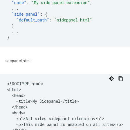
"name"
:
"My side panel extension"
,
...
"side_panel"
:
{
"default_path"
:
"sidepanel.html"
}
...
}
sidepanel.html:
<!DOCTYPE html>

<html>

  <head>

    <title>My Sidepanel</title>

  </head>

  <body>

    <h1>All sites sidepanel extension</h1>

    <p>This side panel is enabled on all sites</p>
