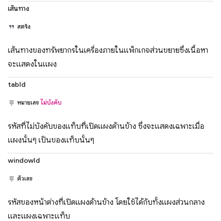
เส้นทาง
สตริง
เส้นทางของทรัพยากรในเครื่องภายในแพ็กเกจส่วนขยายซึ่งเนื้อหา
จะแสดงในแผง
tabId
หมายเลข
ไม่บังคับ
รหัสที่ไม่บังคับของแท็บที่เปิดแผงด้านข้าง ซึ่งจะแสดงเฉพาะเมื่อ
แผงนั้นๆ เป็นของแท็บนั้นๆ
windowId
ตัวเลข
รหัสของหน้าต่างที่เปิดแผงด้านข้าง โดยใช้ได้กับทั้งแผงส่วนกลาง
และแผงเฉพาะแท็บ