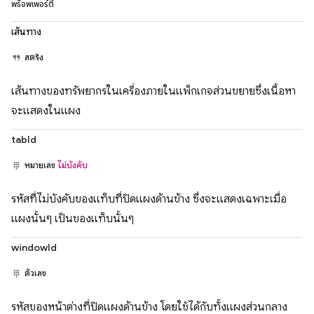
พร็อพเพอร์ตี้
เส้นทาง
สตริง
เส้นทางของทรัพยากรในเครื่องภายในแพ็กเกจส่วนขยายซึ่งเนื้อหา
จะแสดงในแผง
tabId
หมายเลข
ไม่บังคับ
รหัสที่ไม่บังคับของแท็บที่ปิดแผงด้านข้าง ซึ่งจะแสดงเฉพาะเมื่อ
แผงนั้นๆ เป็นของแท็บนั้นๆ
windowId
ตัวเลข
รหัสของหน้าต่างที่ปิดแผงด้านข้าง โดยใช้ได้กับทั้งแผงส่วนกลาง