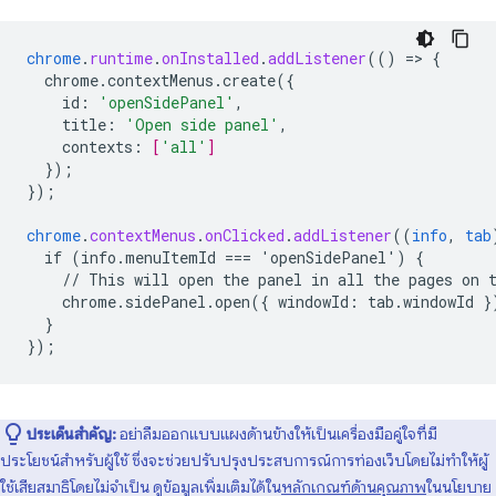
chrome
.
runtime
.
onInstalled
.
addListener
(()
=
>
{
chrome.contextMenus.create({
id
:
'openSidePanel'
,
title
:
'Open side panel'
,
contexts
:
[
'all'
]
}
);
}
);
chrome
.
contextMenus
.
onClicked
.
addListener
((
info
,
tab
if
(info.menuItemId
===
'openSidePanel')
{
//
This
will
open
the
panel
in
all
the
pages
on
chrome.sidePanel.open({
windowId
:
tab
.
windowId
}
}
}
);
ประเด็นสำคัญ:
อย่าลืมออกแบบแผงด้านข้างให้เป็นเครื่องมือคู่ใจที่มี
ประโยชน์สำหรับผู้ใช้ ซึ่งจะช่วยปรับปรุงประสบการณ์การท่องเว็บโดยไม่ทำให้ผู้
ใช้เสียสมาธิโดยไม่จำเป็น ดูข้อมูลเพิ่มเติมได้ใน
หลักเกณฑ์ด้านคุณภาพ
ในนโยบาย