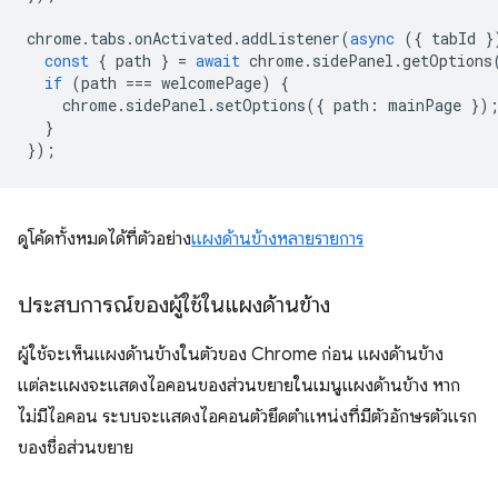
chrome
.
tabs
.
onActivated
.
addListener
(
async
({
tabId
}
const
{
path
}
=
await
chrome
.
sidePanel
.
getOptions
if
(
path
===
welcomePage
)
{
chrome
.
sidePanel
.
setOptions
({
path
:
mainPage
})
}
});
ดูโค้ดทั้งหมดได้ที่ตัวอย่าง
แผงด้านข้างหลายรายการ
ประสบการณ์ของผู้ใช้ในแผงด้านข้าง
ผู้ใช้จะเห็นแผงด้านข้างในตัวของ Chrome ก่อน แผงด้านข้าง
แต่ละแผงจะแสดงไอคอนของส่วนขยายในเมนูแผงด้านข้าง หาก
ไม่มีไอคอน ระบบจะแสดงไอคอนตัวยึดตำแหน่งที่มีตัวอักษรตัวแรก
ของชื่อส่วนขยาย