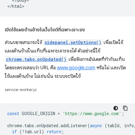
  </body>

เปิดใช้แผงด้านข้างในเว็บไซต์ที่เฉพาะเจาะจง
ส่วนขยายสามารถใช้
sidepanel.setOptions()
เพื่อเปิดใช้
แผงด้านข้างในแท็บที่เฉพาะเจาะจงได้ ตัวอย่างนี้ใช้
chrome.tabs.onUpdated()
เพื่อฟังการอัปเดตที่ทำกับแท็บ
โดยจะตรวจสอบว่า URL คือ
www.google.com
หรือไม่ และเปิด
ใช้แผงด้านข้าง ไม่เช่นนั้น ระบบจะปิดใช้
service-worker.js:
const
GOOGLE_ORIGIN
=
'https://www.google.com'
;
chrome
.
tabs
.
onUpdated
.
addListener
(
async
(
tabId
,
info
if
(
!
tab
.
url
)
return
;