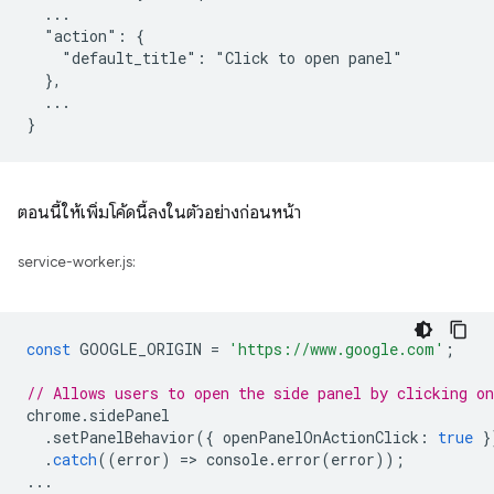
  ...

  "action": {

    "default_title": "Click to open panel"

  },

  ...

ตอนนี้ให้เพิ่มโค้ดนี้ลงในตัวอย่างก่อนหน้า
service-worker.js:
const
GOOGLE_ORIGIN
=
'https://www.google.com'
;
// Allows users to open the side panel by clicking on
chrome
.
sidePanel
.
setPanelBehavior
({
openPanelOnActionClick
:
true
}
.
catch
((
error
)
=
>
console
.
error
(
error
));
...