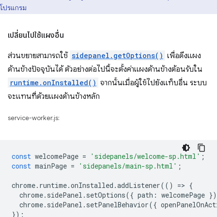
โปรแกรม
เปลี่ยนไปใช้แผงอื่น
ส่วนขยายสามารถใช้
sidepanel.getOptions()
เพื่อดึงแผง
ด้านข้างปัจจุบันได้ ตัวอย่างต่อไปนี้จะตั้งค่าแผงด้านข้างต้อนรับใน
runtime.onInstalled()
จากนั้นเมื่อผู้ใช้ไปยังแท็บอื่น ระบบ
จะแทนที่ด้วยแผงด้านข้างหลัก
service-worker.js:
const
welcomePage
=
'sidepanels/welcome-sp.html'
;
const
mainPage
=
'sidepanels/main-sp.html'
;
chrome
.
runtime
.
onInstalled
.
addListener
(()
=
>
{
chrome
.
sidePanel
.
setOptions
({
path
:
welcomePage
}
chrome
.
sidePanel
.
setPanelBehavior
({
openPanelOnAct
});