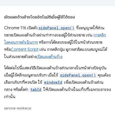
เปิดแผงด้านข้างโดยอัตโนมัติเมื่อผู้ใช้โต้ตอบ
Chrome 116 เปิดตัว
sidePanel.open()
ซึ่งอนุญาตให้ส่วน
ขยายเปิดแผงด้านข้างผ่านท่าทางของผู้ใช้ส่วนขยาย เช่น
การคลิก
ไอคอนการดำเนินการ
หรือการโต้ตอบของผู้ใช้ในหน้าส่วนขยาย
หรือ
Content Script
เช่น การคลิกปุ่ม ดูการสาธิตแบบสมบูรณ์ได้
ในส่วนขยายตัวอย่าง
เปิดแผงด้านข้าง
โค้ดต่อไปนี้แสดงวิธีเปิดแผงด้านข้างส่วนกลางในหน้าต่างปัจจุบัน
เมื่อผู้ใช้คลิกเมนูตามบริบท เมื่อใช้
sidePanel.open()
คุณต้อง
เลือกบริบทที่ควรเปิด ใช้
windowId
เพื่อเปิดแผงด้านข้างส่วน
กลาง หรือตั้งค่า
tabId
ให้เปิดแผงด้านข้างในแท็บที่เฉพาะเจาะจง
เท่านั้น
service-worker.js: