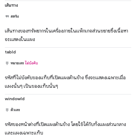
เส้นทาง
สตริง
เส้นทางของทรัพยากรในเครื่องภายในแพ็กเกจส่วนขยายซึ่งเนื้อหา
จะแสดงในแผง
tabId
หมายเลข
ไม่บังคับ
รหัสที่ไม่บังคับของแท็บที่เปิดแผงด้านข้าง ซึ่งจะแสดงเฉพาะเมื่อ
แผงนั้นๆ เป็นของแท็บนั้นๆ
windowId
ตัวเลข
รหัสของหน้าต่างที่เปิดแผงด้านข้าง โดยใช้ได้กับทั้งแผงส่วนกลาง
และแผงเฉพาะแท็บ