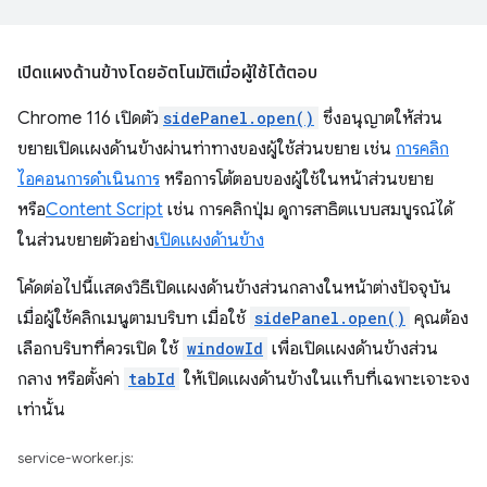
เปิดแผงด้านข้างโดยอัตโนมัติเมื่อผู้ใช้โต้ตอบ
Chrome 116 เปิดตัว
sidePanel.open()
ซึ่งอนุญาตให้ส่วน
ขยายเปิดแผงด้านข้างผ่านท่าทางของผู้ใช้ส่วนขยาย เช่น
การคลิก
ไอคอนการดำเนินการ
หรือการโต้ตอบของผู้ใช้ในหน้าส่วนขยาย
หรือ
Content Script
เช่น การคลิกปุ่ม ดูการสาธิตแบบสมบูรณ์ได้
ในส่วนขยายตัวอย่าง
เปิดแผงด้านข้าง
โค้ดต่อไปนี้แสดงวิธีเปิดแผงด้านข้างส่วนกลางในหน้าต่างปัจจุบัน
เมื่อผู้ใช้คลิกเมนูตามบริบท เมื่อใช้
sidePanel.open()
คุณต้อง
เลือกบริบทที่ควรเปิด ใช้
windowId
เพื่อเปิดแผงด้านข้างส่วน
กลาง หรือตั้งค่า
tabId
ให้เปิดแผงด้านข้างในแท็บที่เฉพาะเจาะจง
เท่านั้น
service-worker.js: