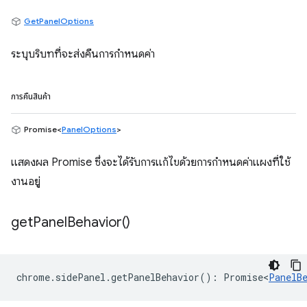
GetPanelOptions
ระบุบริบทที่จะส่งคืนการกำหนดค่า
การคืนสินค้า
Promise<
PanelOptions
>
แสดงผล Promise ซึ่งจะได้รับการแก้ไขด้วยการกำหนดค่าแผงที่ใช้
งานอยู่
get
Panel
Behavior(
)
chrome
.
sidePanel
.
getPanelBehavior
()
:
Promise<
PanelB