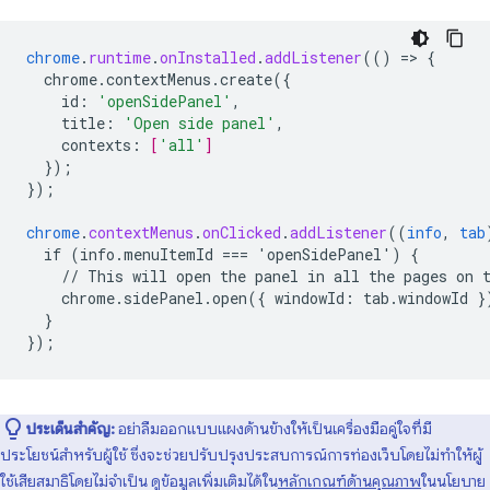
chrome
.
runtime
.
onInstalled
.
addListener
(()
=
>
{
chrome.contextMenus.create({
id
:
'openSidePanel'
,
title
:
'Open side panel'
,
contexts
:
[
'all'
]
}
);
}
);
chrome
.
contextMenus
.
onClicked
.
addListener
((
info
,
tab
if
(info.menuItemId
===
'openSidePanel')
{
//
This
will
open
the
panel
in
all
the
pages
on
chrome.sidePanel.open({
windowId
:
tab
.
windowId
}
}
}
);
ประเด็นสำคัญ:
อย่าลืมออกแบบแผงด้านข้างให้เป็นเครื่องมือคู่ใจที่มี
ประโยชน์สำหรับผู้ใช้ ซึ่งจะช่วยปรับปรุงประสบการณ์การท่องเว็บโดยไม่ทำให้ผู้
ใช้เสียสมาธิโดยไม่จำเป็น ดูข้อมูลเพิ่มเติมได้ใน
หลักเกณฑ์ด้านคุณภาพ
ในนโยบาย