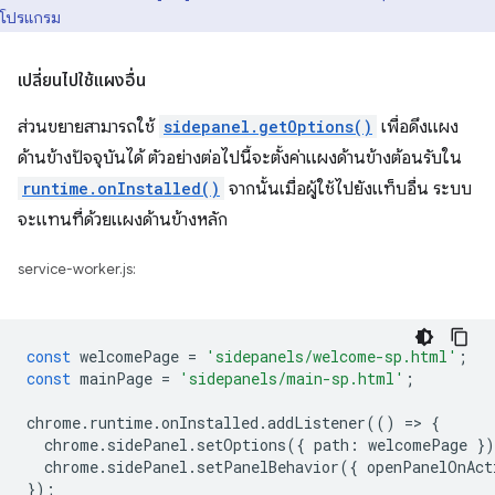
โปรแกรม
เปลี่ยนไปใช้แผงอื่น
ส่วนขยายสามารถใช้
sidepanel.getOptions()
เพื่อดึงแผง
ด้านข้างปัจจุบันได้ ตัวอย่างต่อไปนี้จะตั้งค่าแผงด้านข้างต้อนรับใน
runtime.onInstalled()
จากนั้นเมื่อผู้ใช้ไปยังแท็บอื่น ระบบ
จะแทนที่ด้วยแผงด้านข้างหลัก
service-worker.js:
const
welcomePage
=
'sidepanels/welcome-sp.html'
;
const
mainPage
=
'sidepanels/main-sp.html'
;
chrome
.
runtime
.
onInstalled
.
addListener
(()
=
>
{
chrome
.
sidePanel
.
setOptions
({
path
:
welcomePage
}
chrome
.
sidePanel
.
setPanelBehavior
({
openPanelOnAct
});