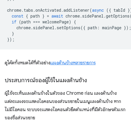
chrome
.
tabs
.
onActivated
.
addListener
(
async
({
tabId
}
const
{
path
}
=
await
chrome
.
sidePanel
.
getOptions
if
(
path
===
welcomePage
)
{
chrome
.
sidePanel
.
setOptions
({
path
:
mainPage
})
}
});
ดูโค้ดทั้งหมดได้ที่ตัวอย่าง
แผงด้านข้างหลายรายการ
ประสบการณ์ของผู้ใช้ในแผงด้านข้าง
ผู้ใช้จะเห็นแผงด้านข้างในตัวของ Chrome ก่อน แผงด้านข้าง
แต่ละแผงจะแสดงไอคอนของส่วนขยายในเมนูแผงด้านข้าง หาก
ไม่มีไอคอน ระบบจะแสดงไอคอนตัวยึดตำแหน่งที่มีตัวอักษรตัวแรก
ของชื่อส่วนขยาย