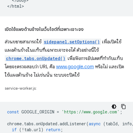
  </body>

เปิดใช้แผงด้านข้างในเว็บไซต์ที่เฉพาะเจาะจง
ส่วนขยายสามารถใช้
sidepanel.setOptions()
เพื่อเปิดใช้
แผงด้านข้างในแท็บที่เฉพาะเจาะจงได้ ตัวอย่างนี้ใช้
chrome.tabs.onUpdated()
เพื่อฟังการอัปเดตที่ทำกับแท็บ
โดยจะตรวจสอบว่า URL คือ
www.google.com
หรือไม่ และเปิด
ใช้แผงด้านข้าง ไม่เช่นนั้น ระบบจะปิดใช้
service-worker.js:
const
GOOGLE_ORIGIN
=
'https://www.google.com'
;
chrome
.
tabs
.
onUpdated
.
addListener
(
async
(
tabId
,
info
if
(
!
tab
.
url
)
return
;