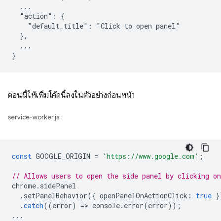
  ...

  "action": {

    "default_title": "Click to open panel"

  },

  ...

ตอนนี้ให้เพิ่มโค้ดนี้ลงในตัวอย่างก่อนหน้า
service-worker.js:
const
GOOGLE_ORIGIN
=
'https://www.google.com'
;
// Allows users to open the side panel by clicking on
chrome
.
sidePanel
.
setPanelBehavior
({
openPanelOnActionClick
:
true
}
.
catch
((
error
)
=
>
console
.
error
(
error
));
...