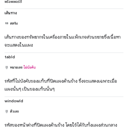
พร็อพเพอร์ตี้
เส้นทาง
สตริง
เส้นทางของทรัพยากรในเครื่องภายในแพ็กเกจส่วนขยายซึ่งเนื้อหา
จะแสดงในแผง
tabId
หมายเลข
ไม่บังคับ
รหัสที่ไม่บังคับของแท็บที่ปิดแผงด้านข้าง ซึ่งจะแสดงเฉพาะเมื่อ
แผงนั้นๆ เป็นของแท็บนั้นๆ
windowId
ตัวเลข
รหัสของหน้าต่างที่ปิดแผงด้านข้าง โดยใช้ได้กับทั้งแผงส่วนกลาง