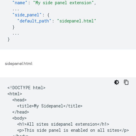
"name"
:
"My side panel extension"
,
...
"side_panel"
:
{
"default_path"
:
"sidepanel.html"
}
...
}
sidepanel.html:
<!DOCTYPE html>

<html>

  <head>

    <title>My Sidepanel</title>

  </head>

  <body>

    <h1>All sites sidepanel extension</h1>

    <p>This side panel is enabled on all sites</p>
