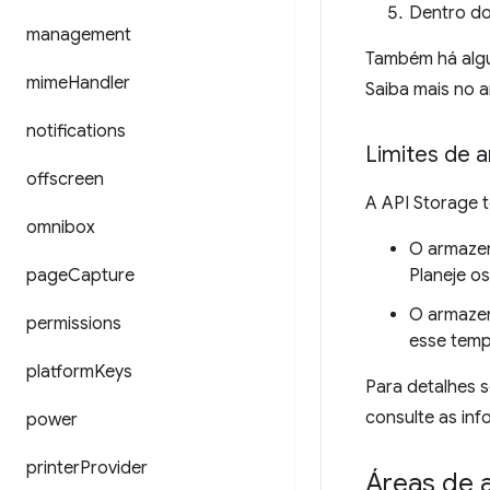
Dentro d
management
Também há alg
mime
Handler
Saiba mais no a
notifications
Limites de 
offscreen
A API Storage t
omnibox
O armazen
page
Capture
Planeje o
O armazen
permissions
esse temp
platform
Keys
Para detalhes 
consulte as in
power
printer
Provider
Áreas de