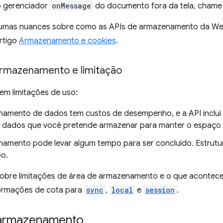
o gerenciador
onMessage
do documento fora da tela, chame 
umas nuances sobre como as APIs de armazenamento da We
rtigo
Armazenamento e cookies
.
armazenamento e limitação
em limitações de uso:
amento de dados tem custos de desempenho, e a API inclui
s dados que você pretende armazenar para manter o espaç
amento pode levar algum tempo para ser concluído. Estrutu
o.
sobre limitações de área de armazenamento e o que acontece
formações de cota para
sync
,
local
e
session
.
 armazenamento