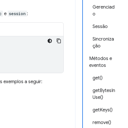
Gerenciad
c
e
session
:
o
Sessão
Sincroniza
ção
Métodos e
eventos
get()
s exemplos a seguir:
getBytesIn
Use()
getKeys()
remove()