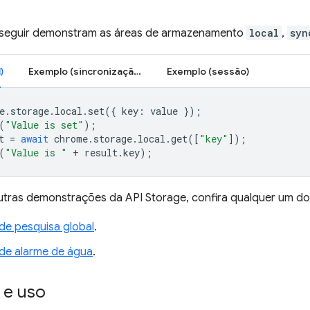
 seguir demonstram as áreas de armazenamento
local
,
syn
)
Exemplo (sincronização)
Exemplo (sessão)
e
.
storage
.
local
.
set
({
key
:
value
});
(
"Value is set"
);
t
=
await
chrome
.
storage
.
local
.
get
([
"key"
]);
(
"Value is "
+
result
.
key
);
outras demonstrações da API Storage, confira qualquer um do
de pesquisa global
.
de alarme de água
.
 e uso