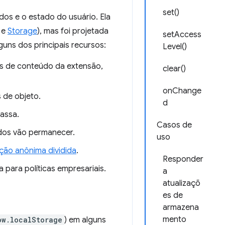
set()
os e o estado do usuário. Ela
e
Storage
), mas foi projetada
setAccess
uns dos principais recursos:
Level()
pts de conteúdo da extensão,
clear()
onChange
 de objeto.
d
assa.
Casos de
ados vão permanecer.
uso
ão anônima dividida
.
Responder
a para políticas empresariais.
a
atualizaçõ
es de
armazena
mento
ow.localStorage
) em alguns