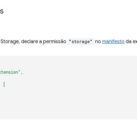
s
I Storage, declare a permissão
"storage"
no
manifesto
da ex
xtension"
,
:
[