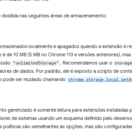
é dividida nas seguintes áreas de armazenamento:
rmazenados localmente e apagados quando a extensão é rem
é de 10 MB (5 MB no Chrome 113 e versões anteriores), ma
missão
"unlimitedStorage"
. Recomendamos usar o
storag
iores de dados. Por padrão, ele é exposto a scripts de cont
o pode ser mudado chamando
chrome.storage.local.setA
 gerenciado é somente leitura para extensões instaladas po
dores de sistemas usando um esquema definido pelo desenvol
As políticas são semelhantes às opções, mas são configurada