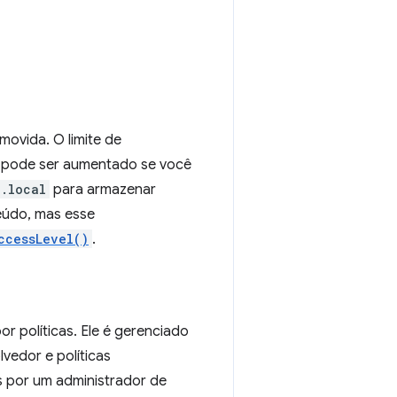
ovida. O limite de
s pode ser aumentado se você
e.local
para armazenar
eúdo, mas esse
ccessLevel()
.
r políticas. Ele é gerenciado
vedor e políticas
s por um administrador de