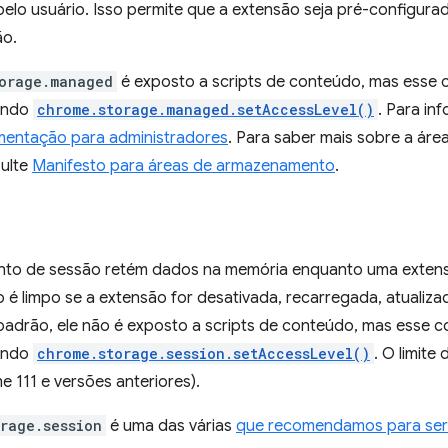
pelo usuário. Isso permite que a extensão seja pré-configura
ão.
orage.managed
é exposto a scripts de conteúdo, mas esse
ando
chrome.storage.managed.setAccessLevel()
. Para in
entação para administradores
. Para saber mais sobre a ár
sulte
Manifesto para áreas de armazenamento
.
to de sessão retém dados na memória enquanto uma extens
é limpo se a extensão for desativada, recarregada, atualiz
r padrão, ele não é exposto a scripts de conteúdo, mas esse
ando
chrome.storage.session.setAccessLevel()
. O limit
 111 e versões anteriores).
orage.session
é uma das várias
que recomendamos para ser