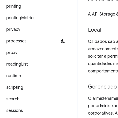
printing
A API Storage 
printing
Metrics
Local
privacy
processes
Os dados são a
armazenamento 
proxy
solicitar a per
quantidades ma
reading
List
comportament
runtime
Gerenciado
scripting
O armazenamento
search
por administra
sessions
corporativas. 