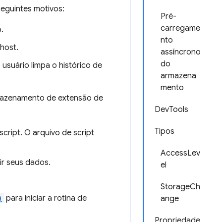
eguintes motivos:
Pré-
carregame
.
nto
host.
assíncrono
do
suário limpa o histórico de
armazena
mento
mazenamento de extensão de
DevTools
Tipos
ript. O arquivo de script
.
AccessLev
ir seus dados.
el
StorageCh
)
para iniciar a rotina de
ange
Propriedade