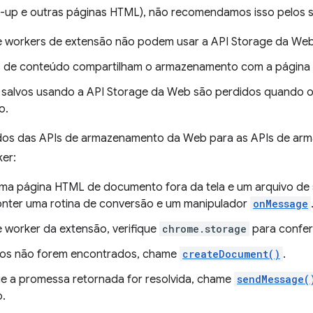
-up e outras páginas HTML), não recomendamos isso pelos s
e workers de extensão não podem usar a API Storage da Web
s de conteúdo compartilham o armazenamento com a página 
salvos usando a API Storage da Web são perdidos quando o u
o.
dos das APIs de armazenamento da Web para as APIs de ar
ker:
ma página HTML de documento fora da tela e um arquivo de sc
onter uma rotina de conversão e um manipulador
onMessage
e worker da extensão, verifique
chrome.storage
para confer
dos não forem encontrados, chame
createDocument()
.
e a promessa retornada for resolvida, chame
sendMessage(
.