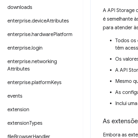
downloads
A API Storage 
é semelhante à
enterprise
.
device
Attributes
para atender à
enterprise
.
hardware
Platform
Todos os 
enterprise
.
login
têm acess
Os valore
enterprise
.
networking
Attributes
A API Sto
Mesmo que
enterprise
.
platform
Keys
As confi
events
Inclui um
extension
As extensõ
extension
Types
Embora as exte
file
Browser
Handler