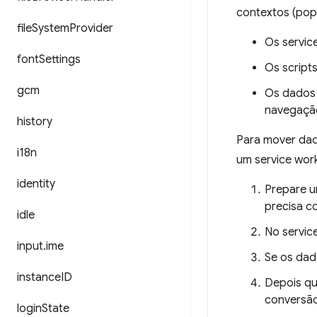
contextos (pop
file
System
Provider
Os servic
font
Settings
Os script
gcm
Os dados 
navegaçã
history
Para mover da
i18n
um service wor
identity
Prepare u
precisa c
idle
No servic
input
.
ime
Se os da
instance
ID
Depois qu
conversão
login
State