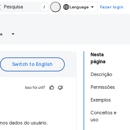
/
Fazer login
re
Nesta
página
Descrição
Permissões
Isso foi útil?
Exemplos
Conceitos e
uso
nos dados do usuário.