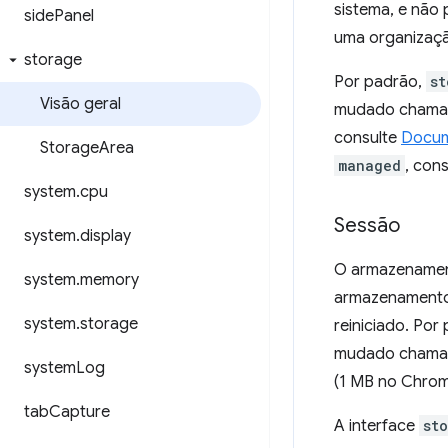
sistema, e não 
side
Panel
uma organizaç
storage
Por padrão,
st
Visão geral
mudado cham
consulte
Docum
Storage
Area
managed
, con
system
.
cpu
Sessão
system
.
display
O armazenamen
system
.
memory
armazenamento 
system
.
storage
reiniciado. Po
mudado cham
system
Log
(1 MB no Chrome
tab
Capture
A interface
st