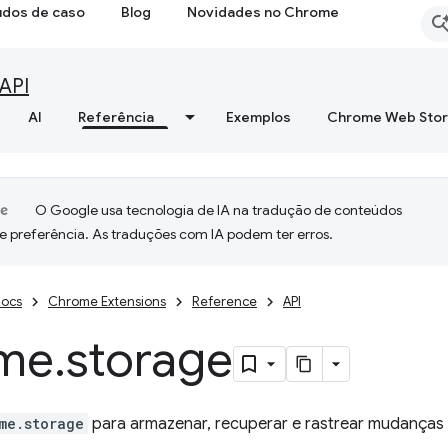
udos de caso
Blog
Novidades no Chrome
API
AI
Referência
Exemplos
Chrome Web Sto
O Google usa tecnologia de IA na tradução de conteúdos
e preferência. As traduções com IA podem ter erros.
ocs
Chrome Extensions
Reference
API
me
.
storage
me.storage
para armazenar, recuperar e rastrear mudanças 