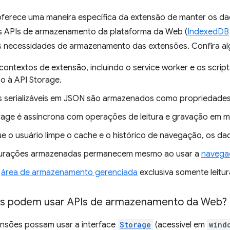
oferece uma maneira específica da extensão de manter os dad
s APIs de armazenamento da plataforma da Web (
IndexedDB
s necessidades de armazenamento das extensões. Confira alg
contextos de extensão, incluindo o service worker e os scri
o à API Storage.
s serializáveis em JSON são armazenados como propriedades
rage é assíncrona com operações de leitura e gravação em m
 o usuário limpe o cache e o histórico de navegação, os d
gurações armazenadas permanecem mesmo ao usar a
navegaç
a
área de armazenamento gerenciada
exclusiva somente leitur
es podem usar APIs de armazenamento da Web?
nsões possam usar a interface
Storage
(acessível em
wind