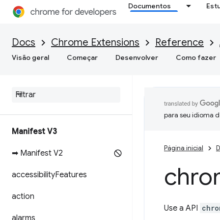
Documentos
Est
Docs
Chrome Extensions
Reference
Visão geral
Começar
Desenvolver
Como fazer
para seu idioma d
Manifest V3
Página inicial
D
➡ Manifest V2
chro
accessibility
Features
action
Use a API
chro
alarms