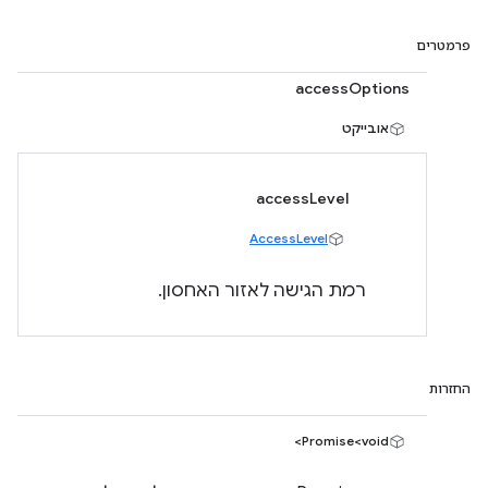
פרמטרים
accessOptions
אובייקט
accessLevel
AccessLevel
רמת הגישה לאזור האחסון.
החזרות
Promise<void>