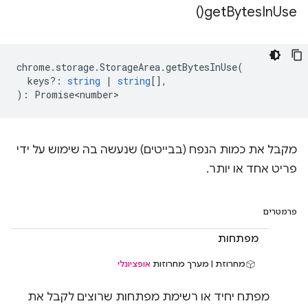
)
get
Bytes
In
Use(
chrome
.
storage
.
StorageArea
.
getBytesInUse
(
keys?
:
string
|
string
[],
)
:
Promise<number>
מקבל את כמות הנפח (בבייטים) שנעשה בה שימוש על ידי
פריט אחד או יותר.
פרמטרים
מפתחות
מחרוזת | מערך מחרוזות
אופציונלי
מפתח יחיד או רשימת מפתחות שרוצים לקבל את