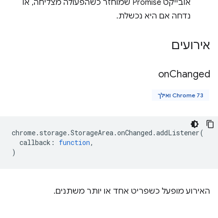
אובייקט Promise שמוחזר כשהפעולה מצליחה, או
נדחה אם היא נכשלת.
אירועים
on
Changed
Chrome 73 ואילך
chrome
.
storage
.
StorageArea
.
onChanged
.
addListener
(
callback
:
function
,
)
האירוע מופעל כשפריט אחד או יותר משתנים.