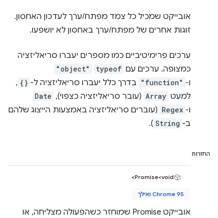
אובייקט שמכיל כל צמד מפתח/ערך לעדכון האחסון.
זוגות אחרים של מפתח/ערך באחסון לא יושפעו.
ערכים פרימיטיביים כמו מספרים יעברו סריאליזציה
כמצופה. ערכים עם
typeof
"object"
ו-
"function"
בדרך כלל יעברו סריאליזציה ל-
{}
,
למעט
Array
(עובר סריאליזציה כצפוי),
Date
ו-
Regex
(עוברים סריאליזציה באמצעות הייצוג שלהם
ב-
String
).
החזרות
Promise<void>
Chrome 95 ואילך
אובייקט Promise שמוחזר כשהפעולה מצליחה, או