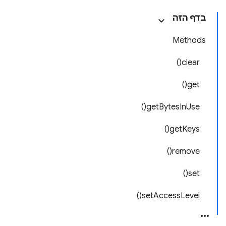
בדף הזה
Methods
clear()
get()
getBytesInUse()
getKeys()
remove()
set()
setAccessLevel()