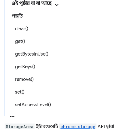
এই পৃষ্ঠায় যা যা আছে
পদ্ধতি
clear()
get()
getBytesInUse()
getKeys()
remove()
set()
setAccessLevel()
StorageArea
ইন্টারফেসটি
chrome.storage
API দ্বারা