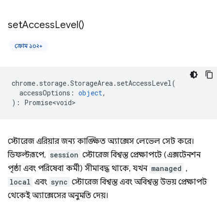
set
Access
Level(
)
ক্রোম ১০২+
chrome
.
storage
.
StorageArea
.
setAccessLevel
(
accessOptions
:
object
,
)
:
Promise<void>
স্টোরেজ এরিয়ার জন্য কাঙ্ক্ষিত অ্যাক্সেস লেভেল সেট করে।
ডিফল্টরূপে,
session
স্টোরেজ বিশ্বস্ত প্রেক্ষাপটে (এক্সটেনশন
পৃষ্ঠা এবং পরিষেবা কর্মী) সীমাবদ্ধ থাকে, যখন
managed
,
local
এবং
sync
স্টোরেজ বিশ্বস্ত এবং অবিশ্বস্ত উভয় প্রেক্ষাপট
থেকেই অ্যাক্সেসের অনুমতি দেয়।