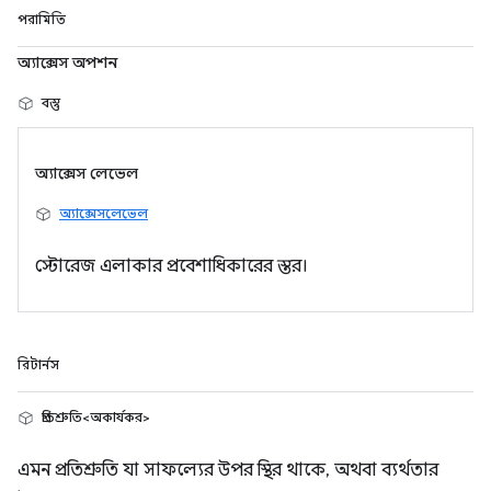
পরামিতি
অ্যাক্সেস অপশন
বস্তু
অ্যাক্সেস লেভেল
অ্যাক্সেসলেভেল
স্টোরেজ এলাকার প্রবেশাধিকারের স্তর।
রিটার্নস
প্রতিশ্রুতি<অকার্যকর>
এমন প্রতিশ্রুতি যা সাফল্যের উপর স্থির থাকে, অথবা ব্যর্থতার