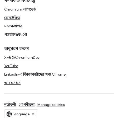
সম্পর্কিত বিষয়বস্তু
Chromium আপডেট
কেস স্টাডিজ
সংরক্ষণাগার
পডকাস্ট এবং শো
অনুসরণ করুন
X-এ @ChromiumDev
YouTube
LinkedIn-এ বিকাশকারীদের জন্য Chrome
আরএসএস
শর্তাবলী
গোপনীয়তা
Manage cookies