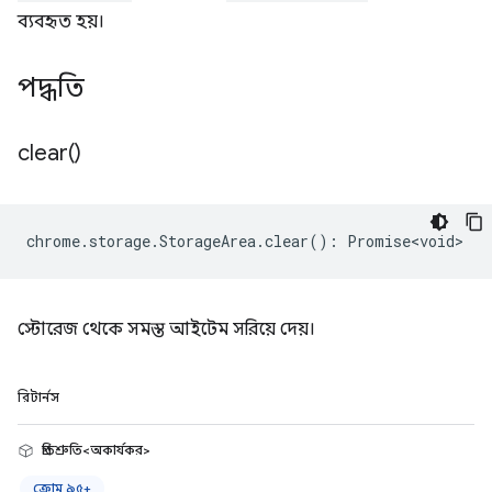
ব্যবহৃত হয়।
পদ্ধতি
clear(
)
chrome
.
storage
.
StorageArea
.
clear
()
:
Promise<void>
স্টোরেজ থেকে সমস্ত আইটেম সরিয়ে দেয়।
রিটার্নস
প্রতিশ্রুতি<অকার্যকর>
ক্রোম ৯৫+