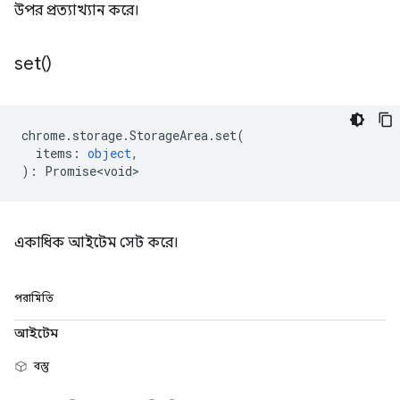
উপর প্রত্যাখ্যান করে।
set(
)
chrome
.
storage
.
StorageArea
.
set
(
items
:
object
,
)
:
Promise<void>
একাধিক আইটেম সেট করে।
পরামিতি
আইটেম
বস্তু