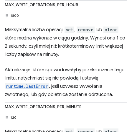
MAX_WRITE_OPERATIONS_PER_HOUR
1800
Maksymalna liczba operacji
set
,
remove
lub
clear
,
które można wykonać w ciągu godziny. Wynosi ona 1 co
2 sekundy, czyli mniej niż krótkoterminowy limit większej
liczby zapisów na minutę.
Aktualizacje, które spowodowałyby przekroczenie tego
limitu, natychmiast się nie powiodą i ustawią
runtime.lastError
, jeśli używasz wywołania
zwrotnego, lub gdy obietnica zostanie odrzucona.
MAX_WRITE_OPERATIONS_PER_MINUTE
120
Maksymalna liczba operacji
set
,
remove
lub
clear
,