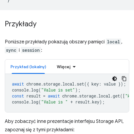
Przykłady
Poniższe przykłady pokazują obszary pamięci
local
,
sync
i
session
:
Przykład (lokalny)
Więcej
await
chrome
.
storage
.
local
.
set
({
key
:
value
});
console
.
log
(
"Value is set"
);
const
result
=
await
chrome
.
storage
.
local
.
get
([
"ke
console
.
log
(
"Value is "
+
result
.
key
);
Aby zobaczyć inne prezentacje interfejsu Storage API,
zapoznaj się z tymi przykładami: