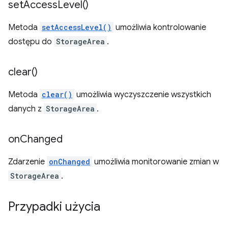
set
Access
Level(
)
Metoda
setAccessLevel()
umożliwia kontrolowanie
dostępu do
StorageArea
.
clear(
)
Metoda
clear()
umożliwia wyczyszczenie wszystkich
danych z
StorageArea
.
on
Changed
Zdarzenie
onChanged
umożliwia monitorowanie zmian w
StorageArea
.
Przypadki użycia