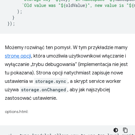
`Old value was "
${
oldValue
}
", new value is "
${
);
}
});
Możemy rozwinąć ten pomysł. W tym przykładzie mamy
stronę opcji
, która umożliwia użytkownikowi włączanie i
wyłączanie „trybu debugowania” (implementacja nie jest
tu pokazana). Strona opcji natychmiast zapisuje nowe
ustawienia w
storage.sync
, a skrypt service worker
używa
storage.onChanged
, aby jak najszybciej
zastosować ustawienie.
options.html: