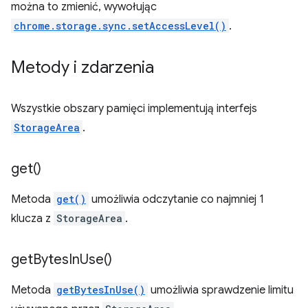
można to zmienić, wywołując
chrome.storage.sync.setAccessLevel()
.
Metody i zdarzenia
Wszystkie obszary pamięci implementują interfejs
StorageArea
.
get(
)
Metoda
get()
umożliwia odczytanie co najmniej 1
klucza z
StorageArea
.
get
Bytes
In
Use(
)
Metoda
getBytesInUse()
umożliwia sprawdzenie limitu