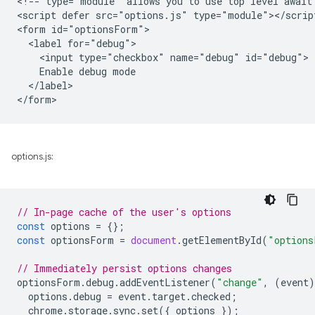
<!-- type="module" allows you to use top level await 
<script defer src="options.js" type="module"></script
<form id="optionsForm">

  <label for="debug">

    <input type="checkbox" name="debug" id="debug">

    Enable debug mode

  </label>

options.js:
// In-page cache of the user's options
const
options
=
{};
const
optionsForm
=
document
.
getElementById
(
"options
// Immediately persist options changes
optionsForm
.
debug
.
addEventListener
(
"change"
,
(
event
)
options
.
debug
=
event
.
target
.
checked
;
chrome
.
storage
.
sync
.
set
({
options
});