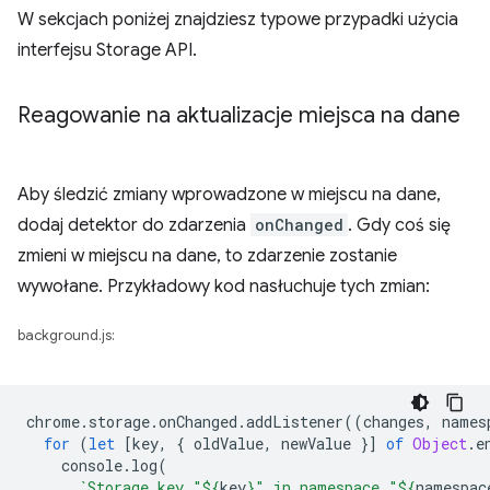
W sekcjach poniżej znajdziesz typowe przypadki użycia
interfejsu Storage API.
Reagowanie na aktualizacje miejsca na dane
Aby śledzić zmiany wprowadzone w miejscu na dane,
dodaj detektor do zdarzenia
onChanged
. Gdy coś się
zmieni w miejscu na dane, to zdarzenie zostanie
wywołane. Przykładowy kod nasłuchuje tych zmian:
background.js:
chrome
.
storage
.
onChanged
.
addListener
((
changes
,
names
for
(
let
[
key
,
{
oldValue
,
newValue
}]
of
Object
.
e
console
.
log
(
`Storage key "
${
key
}
" in namespace "
${
namespac