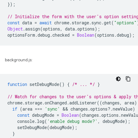
});
// Initialize the form with the user's option settin
const
data
=
await
chrome
.
storage
.
sync
.
get
(
"options"
Object
.
assign
(
options
,
data
.
options
);
optionsForm
.
debug
.
checked
=
Boolean
(
options
.
debug
);
background.js:
function
setDebugMode
()
{
/* ... */
}
// Watch for changes to the user's options & apply t
chrome
.
storage
.
onChanged
.
addListener
((
changes
,
area
)
if
(
area
===
'sync'
 && 
changes
.
options
?
.
newValue
)
const
debugMode
=
Boolean
(
changes
.
options
.
newVal
console
.
log
(
'enable debug mode?'
,
debugMode
);
setDebugMode
(
debugMode
);
}