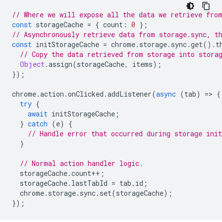
// Where we will expose all the data we retrieve fro
const
storageCache
=
{
count
:
0
};
// Asynchronously retrieve data from storage.sync, t
const
initStorageCache
=
chrome
.
storage
.
sync
.
get
().
t
// Copy the data retrieved from storage into stora
Object
.
assign
(
storageCache
,
items
);
});
chrome
.
action
.
onClicked
.
addListener
(
async
(
tab
)
=
>
{
try
{
await
initStorageCache
;
}
catch
(
e
)
{
// Handle error that occurred during storage init
}
// Normal action handler logic.
storageCache
.
count
++
;
storageCache
.
lastTabId
=
tab
.
id
;
chrome
.
storage
.
sync
.
set
(
storageCache
);
});