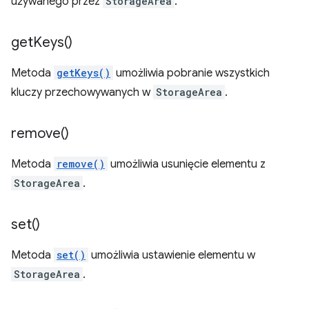
używanego przez
StorageArea
.
get
Keys(
)
Metoda
getKeys()
umożliwia pobranie wszystkich
kluczy przechowywanych w
StorageArea
.
remove(
)
Metoda
remove()
umożliwia usunięcie elementu z
StorageArea
.
set(
)
Metoda
set()
umożliwia ustawienie elementu w
StorageArea
.