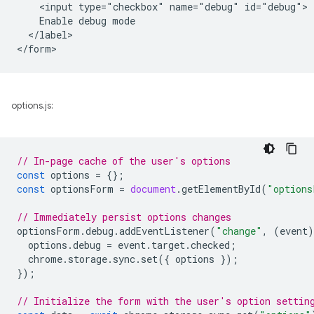
    <input type="checkbox" name="debug" id="debug">

    Enable debug mode

  </label>

options.js:
// In-page cache of the user's options
const
options
=
{};
const
optionsForm
=
document
.
getElementById
(
"options
// Immediately persist options changes
optionsForm
.
debug
.
addEventListener
(
"change"
,
(
event
)
options
.
debug
=
event
.
target
.
checked
;
chrome
.
storage
.
sync
.
set
({
options
});
});
// Initialize the form with the user's option settin