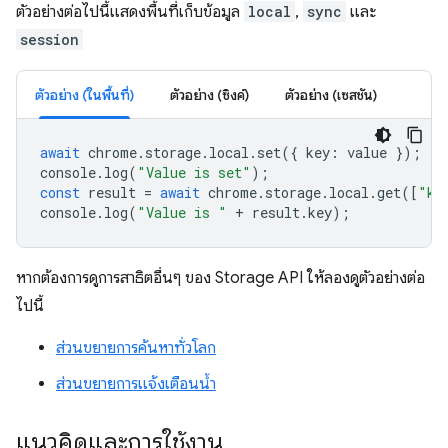
ตัวอย่างต่อไปนี้แสดงพื้นที่เก็บข้อมูล
local
,
sync
และ
session
ตัวอย่าง (ในพื้นที่)
ตัวอย่าง (ซิงค์)
ตัวอย่าง (เซสชัน)
await
chrome
.
storage
.
local
.
set
({
key
:
value
});
console
.
log
(
"Value is set"
);
const
result
=
await
chrome
.
storage
.
local
.
get
([
"ke
console
.
log
(
"Value is "
+
result
.
key
);
หากต้องการดูการสาธิตอื่นๆ ของ Storage API ให้ลองดูตัวอย่างต่อ
ไปนี้
ส่วนขยายการค้นหาทั่วโลก
ส่วนขยายการแจ้งเตือนน้ำ
แนวคิดและการใช้งาน