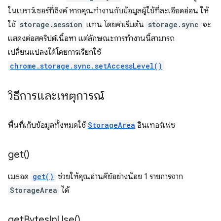
ในเบราว์เซอร์ที่ซิงค์ หากคุณทำงานกับข้อมูลผู้ใช้ที่ละเอียดอ่อน ให้
ใช้
storage.session
แทน โดยค่าเริ่มต้น
storage.sync
จะ
แสดงต่อสคริปต์เนื้อหา แต่ลักษณะการทำงานนี้สามารถ
เปลี่ยนแปลงได้โดยการเรียกใช้
chrome.storage.sync.setAccessLevel()
วิธีการและเหตุการณ์
พื้นที่เก็บข้อมูลทั้งหมดใช้
StorageArea
อินเทอร์เฟซ
get(
)
เมธอด
get()
ช่วยให้คุณอ่านคีย์อย่างน้อย 1 รายการจาก
StorageArea
ได้
get
Bytes
In
Use(
)