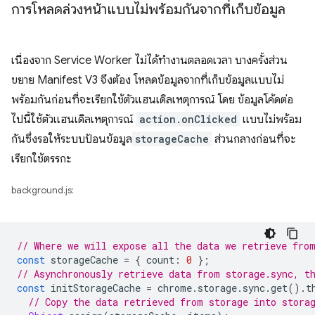
การโหลดล่วงหน้าแบบไม่พร้อมกันจากที่เก็บข้อมูล
เนื่องจาก Service Worker ไม่ได้ทำงานตลอดเวลา บางครั้งส่วน
ขยาย Manifest V3 จึงต้อง โหลดข้อมูลจากที่เก็บข้อมูลแบบไม่
พร้อมกันก่อนที่จะเรียกใช้ตัวแฮนเดิลเหตุการณ์ โดย ข้อมูลโค้ดต่อ
ไปนี้ใช้ตัวแฮนเดิลเหตุการณ์
action.onClicked
แบบไม่พร้อม
กันซึ่งรอให้ระบบป้อนข้อมูล
storageCache
ส่วนกลางก่อนที่จะ
เรียกใช้ตรรกะ
background.js:
// Where we will expose all the data we retrieve fro
const
storageCache
=
{
count
:
0
};
// Asynchronously retrieve data from storage.sync, t
const
initStorageCache
=
chrome
.
storage
.
sync
.
get
().
t
// Copy the data retrieved from storage into stora