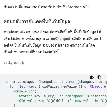
ส่วนต่อไปนี้แสดง Use Case ทั่วไปสำหรับ Storage API
ตอบกลับการอัปเดตพื้นที่เก็บข้อมูล
หากต้องการติดตามการเปลี่ยนแปลงที่เกิดขึ้นกับพื้นที่เก็บข้อมูล ให้
เพิ่ม Listener ลงในเหตุการณ์
onChanged
เมื่อมีการเปลี่ยนแป
ลงใดๆ ในพื้นที่เก็บข้อมูล ระบบจะทริกเกอร์เหตุการณ์นั้น โค้ด
ตัวอย่างจะรอการเปลี่ยนแปลงต่อไปนี้
background.js:
chrome
.
storage
.
onChanged
.
addListener
((
changes
,
names
for
(
let
[
key
,
{
oldValue
,
newValue
}]
of
Object
.
e
console
.
log
(
`Storage key "
${
key
}
" in namespace "
${
namespac
`Old value was "
${
oldValue
}
", new value is "
${
);