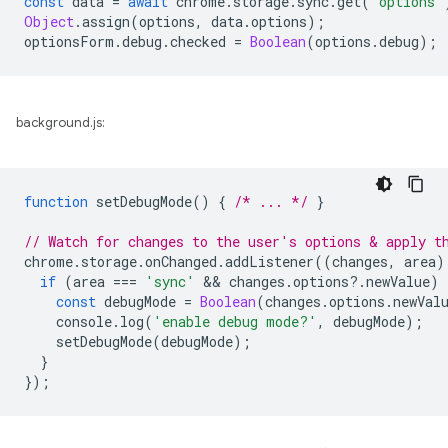
const
data
=
await
chrome
.
storage
.
sync
.
get
(
"options"
Object
.
assign
(
options
,
data
.
options
);
optionsForm
.
debug
.
checked
=
Boolean
(
options
.
debug
);
background.js:
function
setDebugMode
()
{
/* ... */
}
// Watch for changes to the user's options & apply t
chrome
.
storage
.
onChanged
.
addListener
((
changes
,
area
)
if
(
area
===
'sync'
 && 
changes
.
options
?
.
newValue
)
const
debugMode
=
Boolean
(
changes
.
options
.
newVal
console
.
log
(
'enable debug mode?'
,
debugMode
);
setDebugMode
(
debugMode
);
}
});