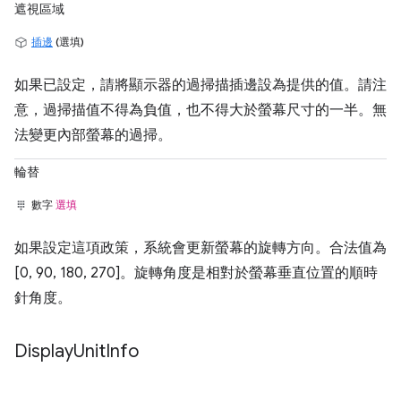
遮視區域
插邊
(選填)
如果已設定，請將顯示器的過掃描插邊設為提供的值。請注
意，過掃描值不得為負值，也不得大於螢幕尺寸的一半。無
法變更內部螢幕的過掃。
輪替
數字
選填
如果設定這項政策，系統會更新螢幕的旋轉方向。合法值為
[0, 90, 180, 270]。旋轉角度是相對於螢幕垂直位置的順時
針角度。
Display
Unit
Info