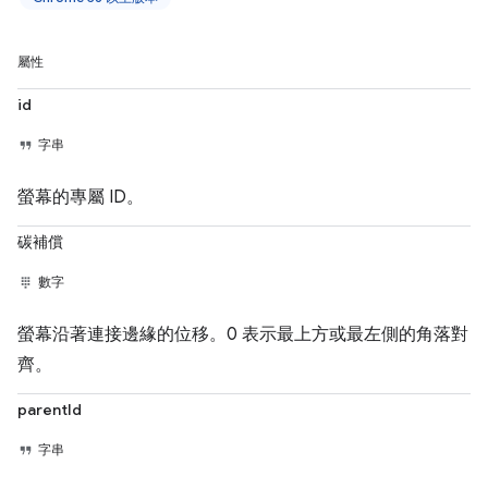
屬性
id
字串
螢幕的專屬 ID。
碳補償
數字
螢幕沿著連接邊緣的位移。0 表示最上方或最左側的角落對
齊。
parentId
字串