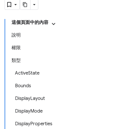
這個頁面中的內容
說明
權限
類型
ActiveState
Bounds
DisplayLayout
DisplayMode
DisplayProperties