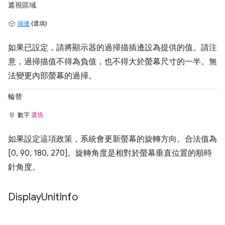
遮視區域
插邊
(選填)
如果已設定，請將顯示器的過掃描插邊設為提供的值。請注
意，過掃描值不得為負值，也不得大於螢幕尺寸的一半。無
法變更內部螢幕的過掃。
輪替
數字
選填
如果設定這項政策，系統會更新螢幕的旋轉方向。合法值為
[0, 90, 180, 270]。旋轉角度是相對於螢幕垂直位置的順時
針角度。
Display
Unit
Info