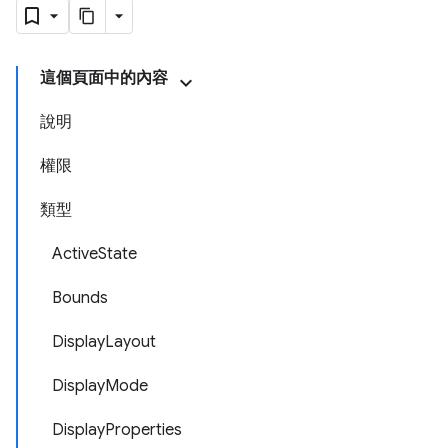
這個頁面中的內容
說明
權限
類型
ActiveState
Bounds
DisplayLayout
DisplayMode
DisplayProperties