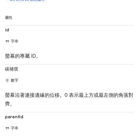
屬性
id
字串
螢幕的專屬 ID。
碳補償
數字
螢幕沿著連接邊緣的位移。0 表示最上方或最左側的角落對
齊。
parentId
字串