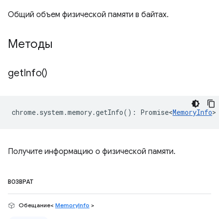
Общий объем физической памяти в байтах.
Методы
get
Info(
)
chrome
.
system
.
memory
.
getInfo
()
:
Promise<
MemoryInfo
>
Получите информацию о физической памяти.
ВОЗВРАТ
Обещание<
MemoryInfo
>