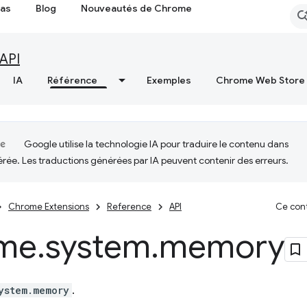
cas
Blog
Nouveautés de Chrome
API
IA
Référence
Exemples
Chrome Web Store
Google utilise la technologie IA pour traduire le contenu dans
érée. Les traductions générées par IA peuvent contenir des erreurs.
Chrome Extensions
Reference
API
Ce cont
me
.
system
.
memory
ystem.memory
.