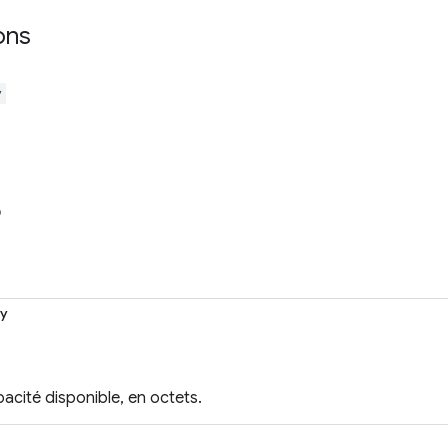
ons
y
o
ty
acité disponible, en octets.