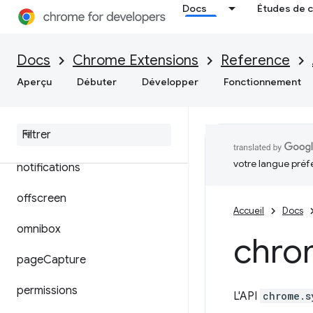
Docs
Études de 
input.ime
instanceID
Docs
Chrome Extensions
Reference
loginState
Aperçu
Débuter
Développer
Fonctionnement
management
mime
Handler
votre langue préf
notifications
offscreen
Accueil
Docs
omnibox
chro
page
Capture
permissions
L'API
chrome.s