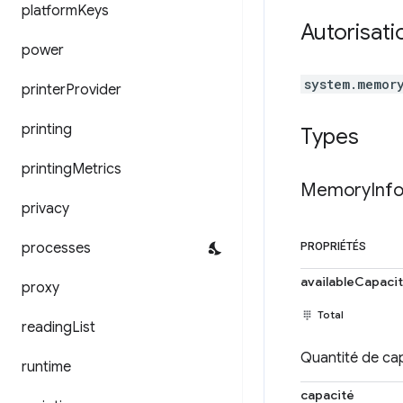
platform
Keys
Autorisati
power
system.memor
printer
Provider
printing
Types
printing
Metrics
Memory
Inf
privacy
processes
PROPRIÉTÉS
availableCapaci
proxy
Total
reading
List
Quantité de cap
runtime
capacité