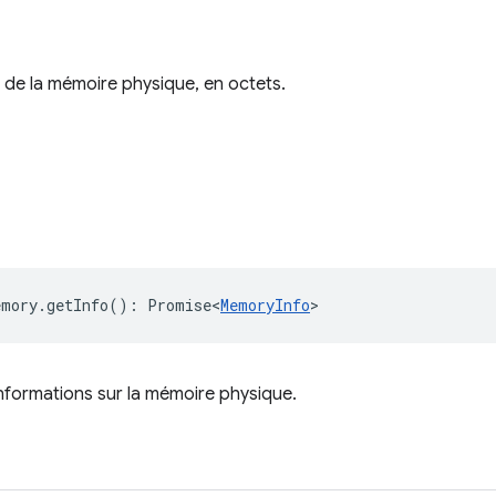
 de la mémoire physique, en octets.
emory
.
getInfo
()
:
Promise<
MemoryInfo
>
nformations sur la mémoire physique.