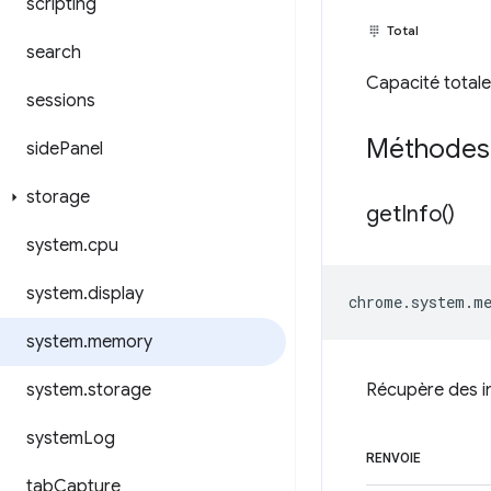
scripting
Total
search
Capacité totale
sessions
Méthodes
side
Panel
storage
get
Info(
)
system
.
cpu
system
.
display
chrome
.
system
.
m
system
.
memory
system
.
storage
Récupère des i
system
Log
RENVOIE
tab
Capture