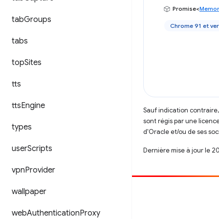
Promise<
Memor
tab
Groups
Chrome 91 et ver
tabs
top
Sites
tts
tts
Engine
Sauf indication contraire
sont régis par une licenc
types
d'Oracle et/ou de ses soci
user
Scripts
Dernière mise à jour le 2
vpn
Provider
wallpaper
Contribuer
Signaler un bug
web
Authentication
Proxy