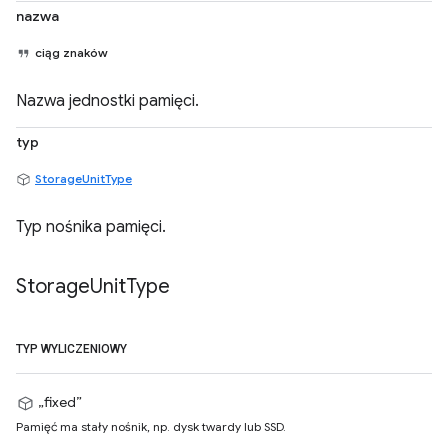
nazwa
ciąg znaków
Nazwa jednostki pamięci.
typ
StorageUnitType
Typ nośnika pamięci.
Storage
Unit
Type
TYP WYLICZENIOWY
„fixed”
Pamięć ma stały nośnik, np. dysk twardy lub SSD.