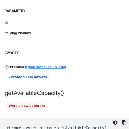
PARAMETRY
id
ciąg znaków
ZWROTY
Promise<
EjectDeviceResultCode
>
Chrome 91 lub nowsza
get
Available
Capacity(
)
Wersja deweloperska
chrome
.
system
.
storage
.
getAvailableCapacity
(