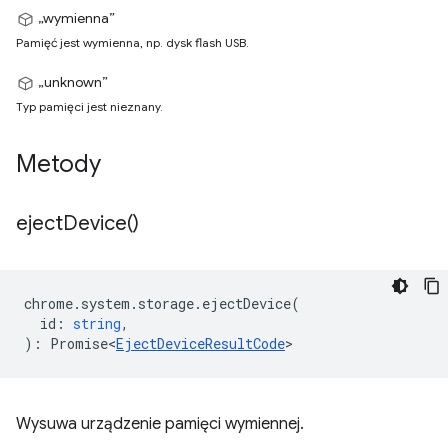
„wymienna”
Pamięć jest wymienna, np. dysk flash USB.
„unknown”
Typ pamięci jest nieznany.
Metody
eject
Device(
)
chrome
.
system
.
storage
.
ejectDevice
(
id
:
string
,
)
:
Promise<
EjectDeviceResultCode
>
Wysuwa urządzenie pamięci wymiennej.