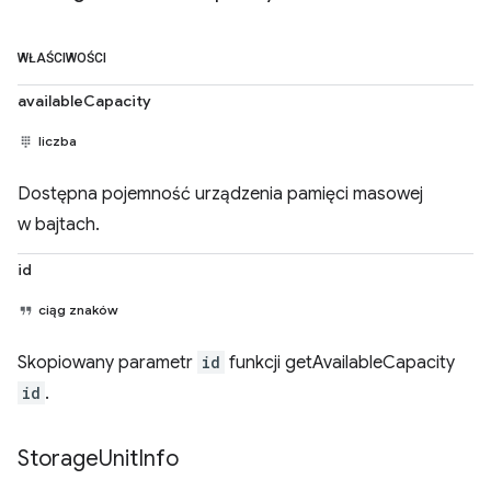
WŁAŚCIWOŚCI
availableCapacity
liczba
Dostępna pojemność urządzenia pamięci masowej
w bajtach.
id
ciąg znaków
Skopiowany parametr
id
funkcji getAvailableCapacity
id
.
Storage
Unit
Info