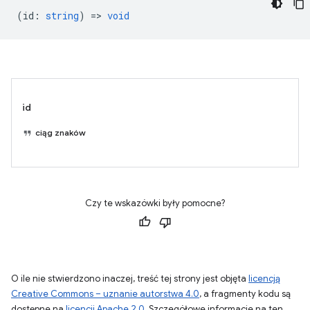
(
id
:
string
) =>
void
id
ciąg znaków
Czy te wskazówki były pomocne?
O ile nie stwierdzono inaczej, treść tej strony jest objęta
licencją
Creative Commons – uznanie autorstwa 4.0
, a fragmenty kodu są
dostępne na
licencji Apache 2.0
. Szczegółowe informacje na ten