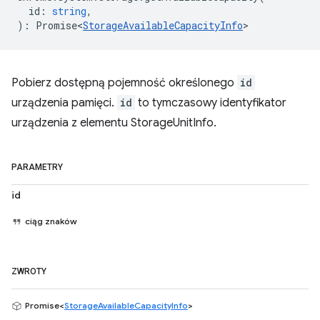
id
:
string
,
)
:
Promise<
StorageAvailableCapacityInfo
>
Pobierz dostępną pojemność określonego
id
urządzenia pamięci.
id
to tymczasowy identyfikator
urządzenia z elementu StorageUnitInfo.
PARAMETRY
id
ciąg znaków
ZWROTY
Promise<
StorageAvailableCapacityInfo
>