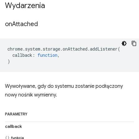
Wydarzenia
on
Attached
chrome
.
system
.
storage
.
onAttached
.
addListener
(
callback
:
function
,
)
Wywoływane, gdy do systemu zostanie podłączony
nowy nośnik wymienny.
PARAMETRY
callback
funkcja