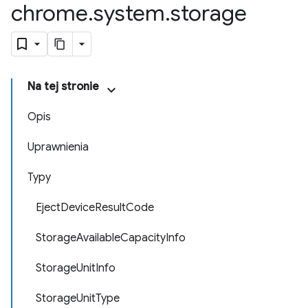
chrome
.
system
.
storage
Na tej stronie
Opis
Uprawnienia
Typy
EjectDeviceResultCode
StorageAvailableCapacityInfo
StorageUnitInfo
StorageUnitType