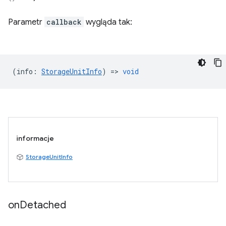
Parametr
callback
wygląda tak:
(
info
:
StorageUnitInfo
) =>
void
informacje
StorageUnitInfo
on
Detached