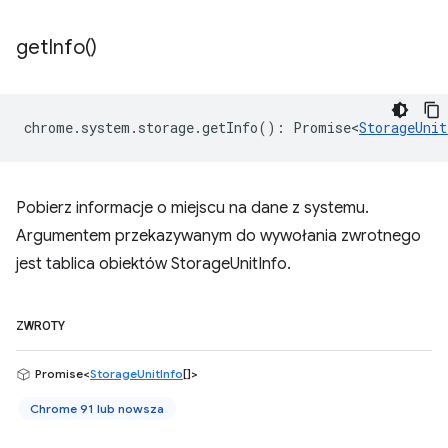
get
Info(
)
chrome
.
system
.
storage
.
getInfo
()
:
Promise<
StorageUnit
Pobierz informacje o miejscu na dane z systemu.
Argumentem przekazywanym do wywołania zwrotnego
jest tablica obiektów StorageUnitInfo.
ZWROTY
Promise<
StorageUnitInfo
[]>
Chrome 91 lub nowsza