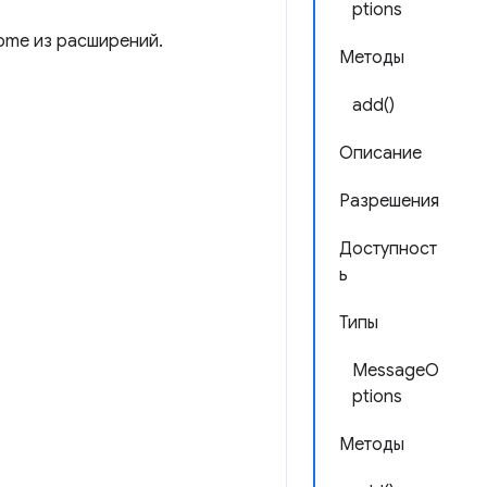
ptions
ome из расширений.
Методы
add()
Описание
Разрешения
Доступност
ь
Типы
MessageO
ptions
Методы