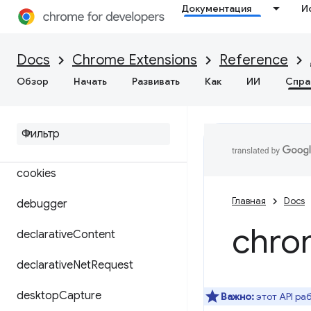
Документация
И
browsingData
certificateProvider
Docs
Chrome Extensions
Reference
Обзор
commands
Начать
Развивать
Как
ИИ
Спра
content
Settings
context
Menus
cookies
Главная
Docs
debugger
chro
declarative
Content
declarative
Net
Request
desktop
Capture
Важно:
этот API ра