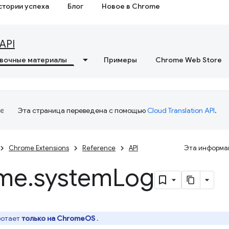
стории успеха
Блог
Новое в Chrome
API
вочные материалы
Примеры
Chrome Web Store
Эта страница переведена с помощью
Cloud Translation API
.
Chrome Extensions
Reference
API
Эта информац
me
.
system
Log
ботает
только на ChromeOS
.