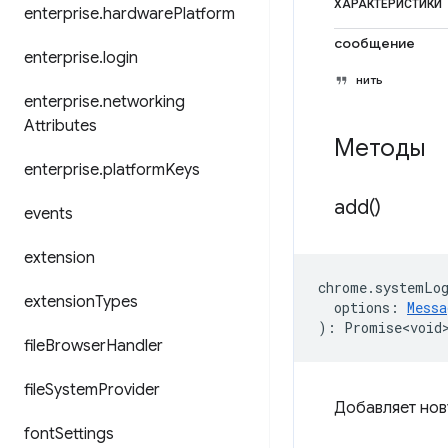
ХАРАКТЕРИСТИКИ
enterprise
.
hardware
Platform
сообщение
enterprise
.
login
нить
enterprise
.
networking
Attributes
Методы
enterprise
.
platform
Keys
add(
)
events
extension
chrome
.
systemLo
extension
Types
options
:
Messa
)
:
Promise<void
file
Browser
Handler
file
System
Provider
Добавляет нов
font
Settings