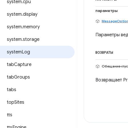
system
.
cpu
параметры
system
.
display
MessageOptio
system
.
memory
Параметры вед
system
.
storage
system
Log
ВОЗВРАТЫ
tab
Capture
Обещание<пус
tab
Groups
Возвращает Pr
tabs
top
Sites
tts
tts
Engine