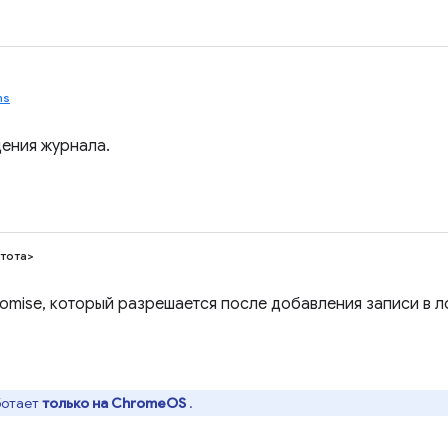
ns
ения журнала.
тота>
omise, который разрешается после добавления записи в ло
ботает
только на ChromeOS
.