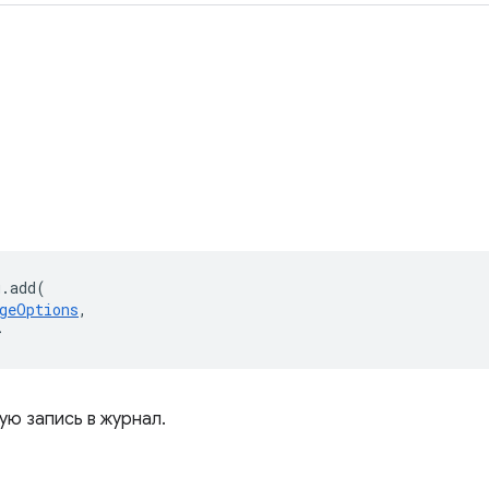
g
.
add
(
geOptions
,
>
ую запись в журнал.