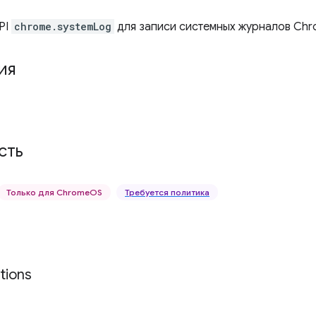
PI
chrome.systemLog
для записи системных журналов Chr
ия
сть
Только для ChromeOS
Требуется политика
tions