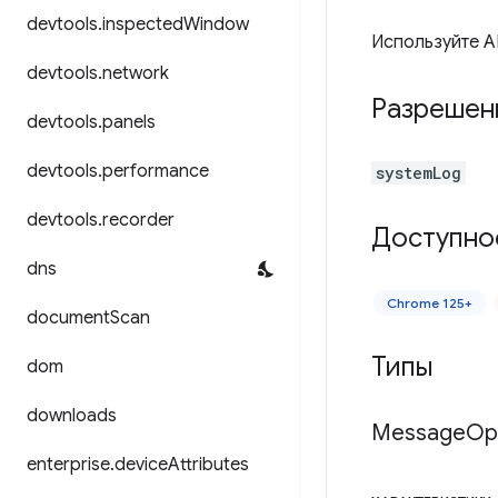
devtools
.
inspected
Window
Используйте A
devtools
.
network
Разрешен
devtools
.
panels
devtools
.
performance
systemLog
devtools
.
recorder
Доступно
dns
Chrome 125+
document
Scan
Типы
dom
downloads
Message
Op
enterprise
.
device
Attributes