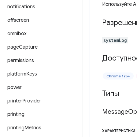
Используйте A
notifications
offscreen
Разрешен
omnibox
systemLog
page
Capture
Доступно
permissions
platform
Keys
Chrome 125+
power
Типы
printer
Provider
Message
Op
printing
printing
Metrics
ХАРАКТЕРИСТИКИ