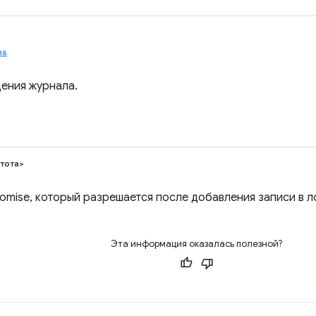
ns
ения журнала.
тота>
omise, который разрешается после добавления записи в ло
Эта информация оказалась полезной?