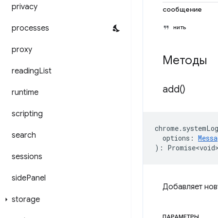
privacy
сообщение
processes
нить
proxy
Методы
reading
List
add(
)
runtime
scripting
chrome
.
systemLo
search
options
:
Messa
)
:
Promise<void
sessions
side
Panel
Добавляет нов
storage
ПАРАМЕТРЫ