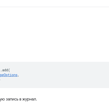
g
.
add
(
geOptions
,
>
ую запись в журнал.