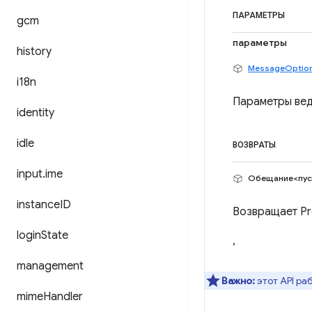
ПАРАМЕТРЫ
gcm
параметры
history
MessageOptio
i18n
Параметры вед
identity
idle
ВОЗВРАТЫ
input
.
ime
Обещание<пус
instance
ID
Возвращает Pr
login
State
,
management
Важно:
этот API ра
mime
Handler