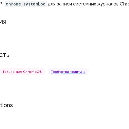
PI
chrome.systemLog
для записи системных журналов Chr
ия
сть
Только для ChromeOS
Требуется политика
tions