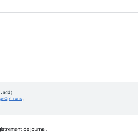
g
.
add
(
geOptions
,
>
istrement de journal.