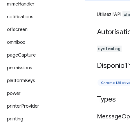
mime
Handler
Utilisez l'API
ch
notifications
offscreen
Autorisati
omnibox
systemLog
page
Capture
Disponibili
permissions
platform
Keys
Chrome 125 et ve
power
Types
printer
Provider
Message
Op
printing