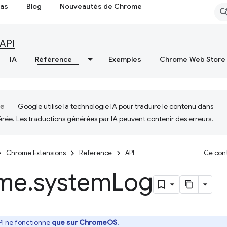
cas
Blog
Nouveautés de Chrome
API
IA
Référence
Exemples
Chrome Web Store
Google utilise la technologie IA pour traduire le contenu dans
érée. Les traductions générées par IA peuvent contenir des erreurs.
Chrome Extensions
Reference
API
Ce cont
me
.
system
Log
PI ne fonctionne
que sur ChromeOS
.