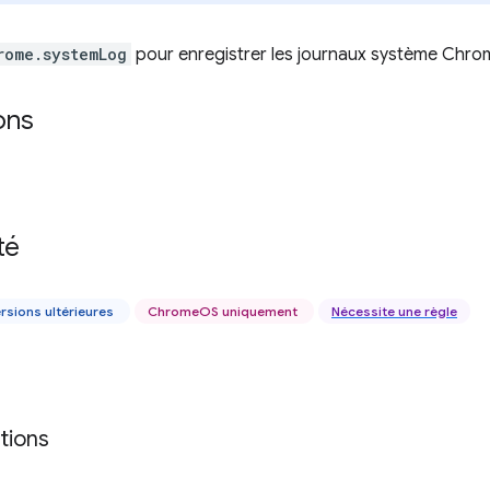
rome.systemLog
pour enregistrer les journaux système Chrom
ons
té
rsions ultérieures
ChromeOS uniquement
Nécessite une règle
tions