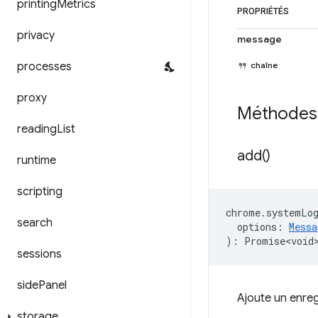
printing
Metrics
PROPRIÉTÉS
privacy
message
processes
chaîne
proxy
Méthodes
reading
List
add(
)
runtime
scripting
chrome
.
systemLo
search
options
:
Messa
)
:
Promise<void
sessions
side
Panel
Ajoute un enreg
storage