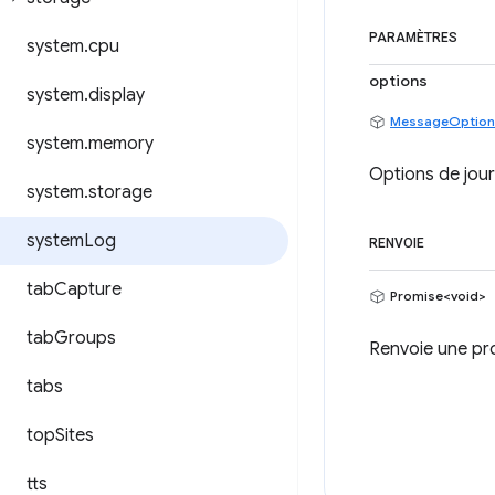
PARAMÈTRES
system
.
cpu
options
system
.
display
MessageOption
system
.
memory
Options de jour
system
.
storage
system
Log
RENVOIE
tab
Capture
Promise<void>
tab
Groups
Renvoie une pro
tabs
top
Sites
tts