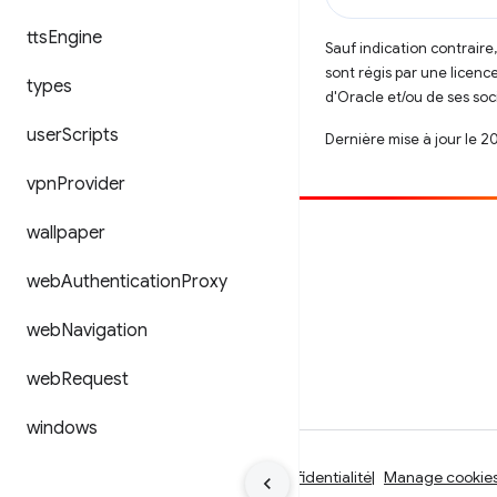
tts
Engine
Sauf indication contraire
sont régis par une licenc
types
d'Oracle et/ou de ses soci
user
Scripts
Dernière mise à jour le 2
vpn
Provider
wallpaper
Contribuer
Signaler un bug
web
Authentication
Proxy
Afficher les questions en suspens
web
Navigation
web
Request
windows
Conditions d'utilisation
Règles de confidentialité
Manage cookie