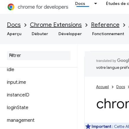
Docs
Études de 
fontSettings
gcm
Docs
Chrome Extensions
Reference
history
Aperçu
Débuter
Développer
Fonctionnement
i18n
identity
votre langue préf
idle
input
.
ime
Accueil
Docs
instance
ID
chro
login
State
management
Important
: Cette A