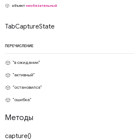
объект
необязательный
Tab
Capture
State
ПЕРЕЧИСЛЕНИЕ
"в ожидании"
"активный"
"остановился"
"ошибка"
Методы
capture(
)