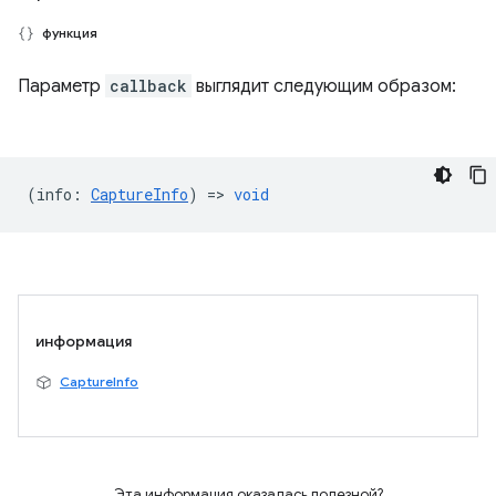
функция
Параметр
callback
выглядит следующим образом:
(
info
:
CaptureInfo
) =>
void
информация
CaptureInfo
Эта информация оказалась полезной?