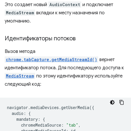
Это создает новый
AudioContext
и подключает
MediaStream
вкладки к месту назначения по
умолчанию.
Идентификаторы потоков
Вызов метода
chrome.tabCapture.getMediaStreamId()
вернет
идентификатор потока. Для последующего доступа к
MediaStream
по этому идентификатору используйте
следующий код:
navigator
.
mediaDevices
.
getUserMedia
({
audio
:
{
mandatory
:
{
chromeMediaSource
:
"tab"
,
chromeMediaSourceId
:
id
,