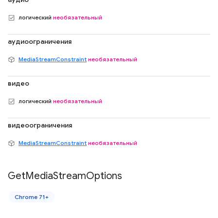
логический
необязательный
аудиоограничения
MediaStreamConstraint
необязательный
видео
логический
необязательный
видеоограничения
MediaStreamConstraint
необязательный
Get
Media
Stream
Options
Chrome 71+