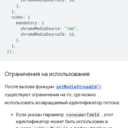
},
},
video
:
{
mandatory
:
{
chromeMediaSource
:
"tab"
,
chromeMediaSourceId
:
id
,
},
},
});
Ограничения на использование
После вызова функции
getMediaStreamId()
существуют ограничения на то, где можно
использовать возвращаемый идентификатор потока:
Если указан параметр
consumerTabId
, этот
идентификатор может быть использован в