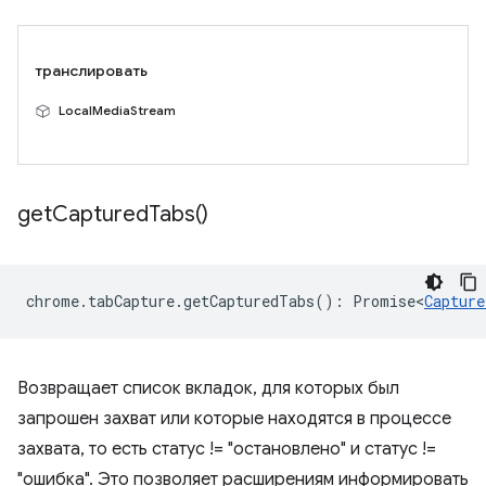
транслировать
LocalMediaStream
get
Captured
Tabs(
)
chrome
.
tabCapture
.
getCapturedTabs
()
:
Promise<
Capture
Возвращает список вкладок, для которых был
запрошен захват или которые находятся в процессе
захвата, то есть статус != "остановлено" и статус !=
"ошибка". Это позволяет расширениям информировать