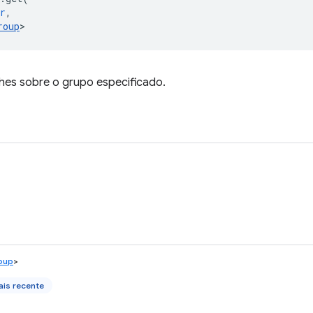
r
,
roup
>
hes sobre o grupo especificado.
oup
>
is recente