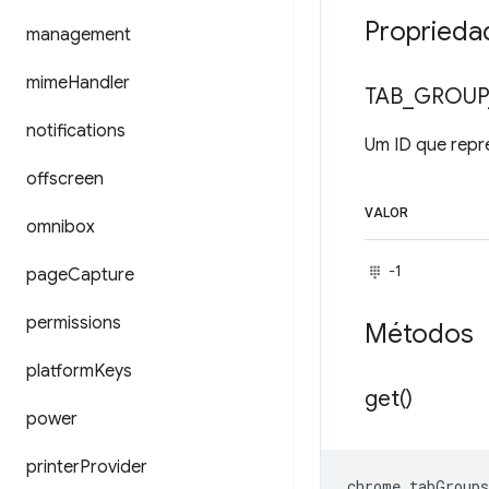
Proprieda
management
mime
Handler
TAB
_
GROUP
notifications
Um ID que repr
offscreen
VALOR
omnibox
-1
page
Capture
permissions
Métodos
platform
Keys
get(
)
power
printer
Provider
chrome
.
tabGroups