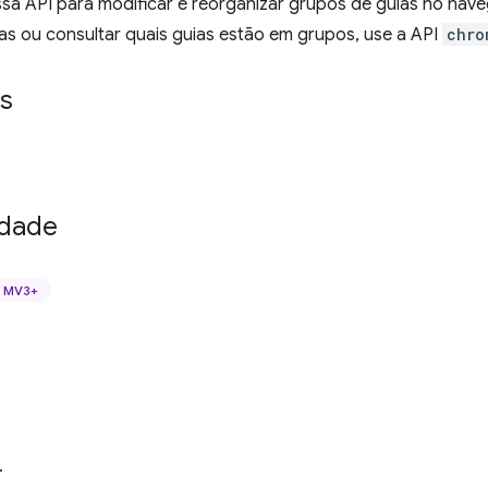
ssa API para modificar e reorganizar grupos de guias no nav
as ou consultar quais guias estão em grupos, use a API
chro
s
idade
MV3+
.