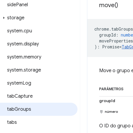
move(
)
side
Panel
storage
chrome
.
tabGroups
system
.
cpu
groupId
:
numbe
moveProperties
system
.
display
)
:
Promise<
TabG
system
.
memory
system
.
storage
Move o grupo e 
system
Log
PARÂMETROS
tab
Capture
groupId
tab
Groups
número
tabs
O ID do grupo 