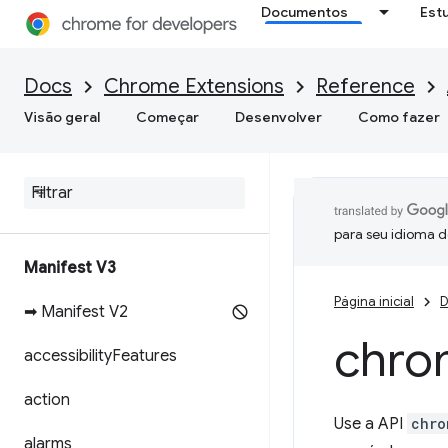
Documentos
Est
Docs
Chrome Extensions
Reference
Visão geral
Começar
Desenvolver
Como fazer
para seu idioma d
Manifest V3
Página inicial
D
➡ Manifest V2
chro
accessibility
Features
action
Use a API
chro
alarms