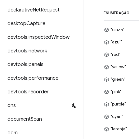
declarative
Net
Request
ENUMERAÇÃO
desktop
Capture
"cinza"
devtools
.
inspected
Window
"azul"
devtools
.
network
"red"
devtools
.
panels
"yellow"
devtools
.
performance
"green"
devtools
.
recorder
"pink"
"purple"
dns
"cyan"
document
Scan
"laranja"
dom