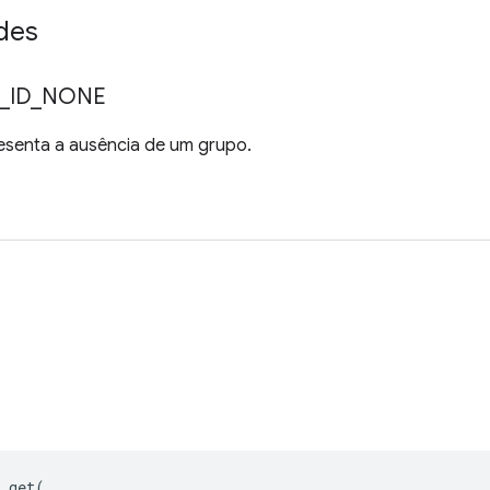
des
_
ID
_
NONE
esenta a ausência de um grupo.
.
get
(