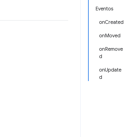
Eventos
onCreated
onMoved
onRemove
d
onUpdate
d