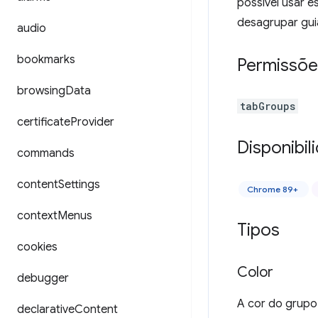
possível usar e
desagrupar gui
audio
bookmarks
Permissõe
browsing
Data
tabGroups
certificate
Provider
Disponibil
commands
content
Settings
Chrome 89+
context
Menus
Tipos
cookies
Color
debugger
A cor do grupo
declarative
Content