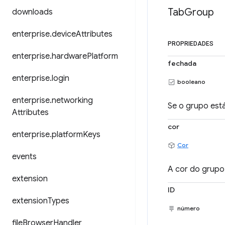
Tab
Group
downloads
enterprise
.
device
Attributes
PROPRIEDADES
enterprise
.
hardware
Platform
fechada
enterprise
.
login
booleano
enterprise
.
networking
Se o grupo est
Attributes
cor
enterprise
.
platform
Keys
Cor
events
A cor do grupo
extension
ID
extension
Types
número
file
Browser
Handler