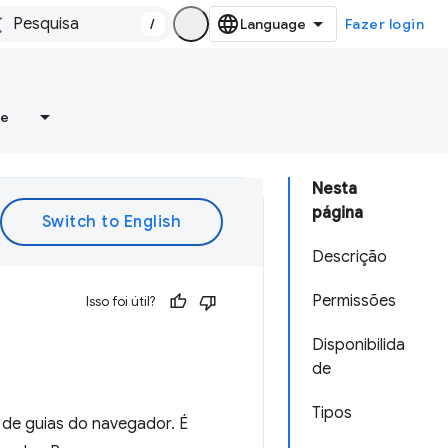
/
Fazer login
re
Nesta
página
Descrição
Permissões
Isso foi útil?
Disponibilida
de
Tipos
 de guias do navegador. É