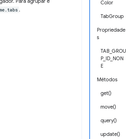
egador. Para agrupar e
Color
me.tabs
.
TabGroup
Propriedade
s
TAB_GROU
P_ID_NON
E
Métodos
get()
move()
query()
update()