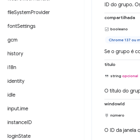
ID do grupo. O
file
System
Provider
compartilhada
font
Settings
booleano
gcm
Chrome 137 ou m
Se o grupo é c
history
título
i18n
string
opcional
identity
O título do gru
idle
windowId
input
.
ime
número
instance
ID
O ID da janela
login
State