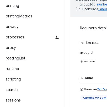
groupId
:
numbe
printing
)
:
Promise<
TabG
printing
Metrics
privacy
Recupera detal
processes
PARÂMETROS
proxy
groupId
reading
List
número
runtime
RETORNA
scripting
search
Promise<
TabGr
Chrome 90 ou ma
sessions