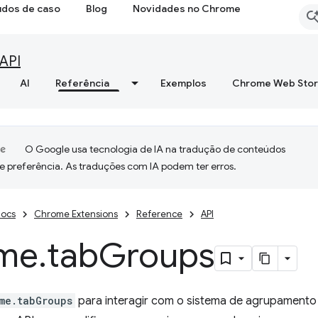
udos de caso
Blog
Novidades no Chrome
API
AI
Referência
Exemplos
Chrome Web Sto
O Google usa tecnologia de IA na tradução de conteúdos
e preferência. As traduções com IA podem ter erros.
ocs
Chrome Extensions
Reference
API
me
.
tab
Groups
me.tabGroups
para interagir com o sistema de agrupamento