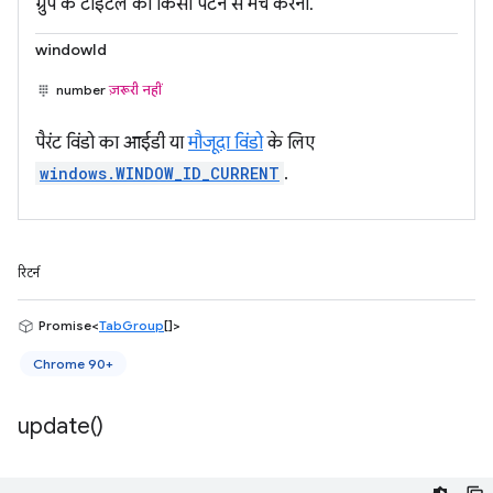
ग्रुप के टाइटल को किसी पैटर्न से मैच करना.
windowId
number
ज़रूरी नहीं
पैरंट विंडो का आईडी या
मौजूदा विंडो
के लिए
windows.WINDOW_ID_CURRENT
.
रिटर्न
Promise<
TabGroup
[]>
Chrome 90+
update(
)