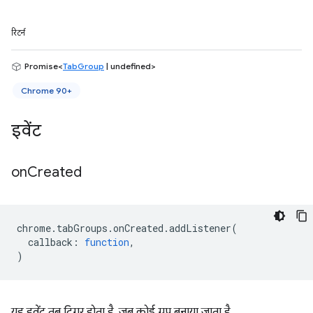
रिटर्न
Promise<
TabGroup
| undefined>
Chrome 90+
इवेंट
on
Created
chrome
.
tabGroups
.
onCreated
.
addListener
(
callback
:
function
,
)
यह इवेंट तब ट्रिगर होता है, जब कोई ग्रुप बनाया जाता है.