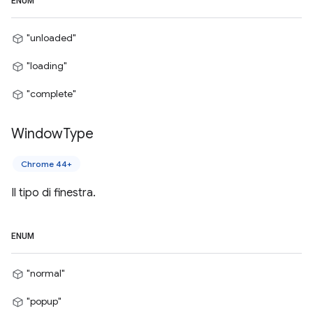
ENUM
"unloaded"
"loading"
"complete"
Window
Type
Chrome 44+
Il tipo di finestra.
ENUM
"normal"
"popup"