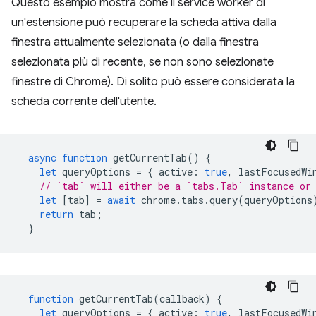
Questo esempio mostra come il service worker di
un'estensione può recuperare la scheda attiva dalla
finestra attualmente selezionata (o dalla finestra
selezionata più di recente, se non sono selezionate
finestre di Chrome). Di solito può essere considerata la
scheda corrente dell'utente.
async
function
getCurrentTab
()
{
let
queryOptions
=
{
active
:
true
,
lastFocusedWi
// `tab` will either be a `tabs.Tab` instance or
let
[
tab
]
=
await
chrome
.
tabs
.
query
(
queryOptions
return
tab
;
}
function
getCurrentTab
(
callback
)
{
let
queryOptions
=
{
active
:
true
,
lastFocusedWi