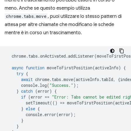
mentre il trascinamento potrebbe essere in corso o
meno. Anche se questo esempio utilizza
chrome.tabs.move
, puoi utilizzare lo stesso pattern di
attesa per altre chiamate che modificano le schede
mentre è in corso un trascinamento.
chrome
.
tabs
.
onActivated
.
addListener
(
moveToFirstPos
async
function
moveToFirstPosition
(
activeInfo
)
{
try
{
await
chrome
.
tabs
.
move
(
activeInfo
.
tabId
,
{
inde
console
.
log
(
"Success."
);
}
catch
(
error
)
{
if
(
error
==
"Error: Tabs cannot be edited rig
setTimeout
(()
=
>
moveToFirstPosition
(
active
}
else
{
console
.
error
(
error
);
}
}