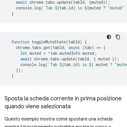
await
chrome
.
tabs
.
update
(
tabId
,
{
muted
});
console
.
log
(
`Tab 
${
tab
.
id
}
 is 
${
muted
?
"muted"
}
function
toggleMuteState
(
tabId
)
{
chrome
.
tabs
.
get
(
tabId
,
async
(
tab
)
=
>
{
let
muted
=
!
tab
.
mutedInfo
.
muted
;
await
chrome
.
tabs
.
update
(
tabId
,
{
muted
});
console
.
log
(
`Tab 
${
tab
.
id
}
 is 
${
muted
?
"mute
});
}
Sposta la scheda corrente in prima posizione
quando viene selezionata
Questo esempio mostra come spostare una scheda