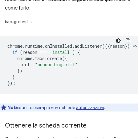
come farlo.
background.js:
chrome
.
runtime
.
onInstalled
.
addListener
(({
reason
})
=
>
if
(
reason
===
'install'
)
{
chrome
.
tabs
.
create
({
url
:
"onboarding.html"
});
}
});
Nota
:questo esempio non richiede
autorizzazioni
.
Ottenere la scheda corrente