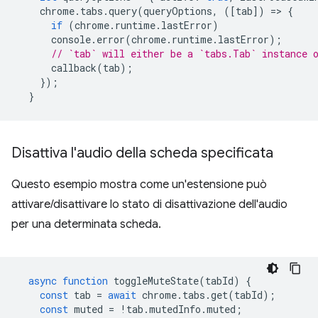
chrome
.
tabs
.
query
(
queryOptions
,
([
tab
])
=
>
{
if
(
chrome
.
runtime
.
lastError
)
console
.
error
(
chrome
.
runtime
.
lastError
);
// `tab` will either be a `tabs.Tab` instance 
callback
(
tab
);
});
}
Disattiva l'audio della scheda specificata
Questo esempio mostra come un'estensione può
attivare/disattivare lo stato di disattivazione dell'audio
per una determinata scheda.
async
function
toggleMuteState
(
tabId
)
{
const
tab
=
await
chrome
.
tabs
.
get
(
tabId
);
const
muted
=
!
tab
.
mutedInfo
.
muted
;