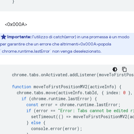
}
<0x000A>
Importante:
l'utilizzo di catch(error) in una promessa è un modo
per garantire che un errore che altrimenti<0x000A>popola
`chrome.runtime.lastError` non venga deselezionato.
chrome
.
tabs
.
onActivated
.
addListener
(
moveToFirstPos
function
moveToFirstPositionMV2
(
activeInfo
)
{
chrome
.
tabs
.
move
(
activeInfo
.
tabId
,
{
index
:
0
},
if
(
chrome
.
runtime
.
lastError
)
{
const
error
=
chrome
.
runtime
.
lastError
;
if
(
error
==
"Error: Tabs cannot be edited r
setTimeout
(()
=
>
moveToFirstPositionMV2
(
a
}
else
{
console
.
error
(
error
);