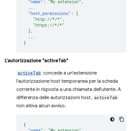
"name"
:
"My extension"
,
...
"host_permissions"
:
[
"http://*/*"
,
"https://*/*"
],
...
}
L'autorizzazione "activeTab"
activeTab
concede a un'estensione
l'autorizzazione host temporanea per la scheda
corrente in risposta a una chiamata dell'utente. A
differenza delle autorizzazioni host,
activeTab
non attiva alcun avviso.
{
"name"
:
"My extension"
,