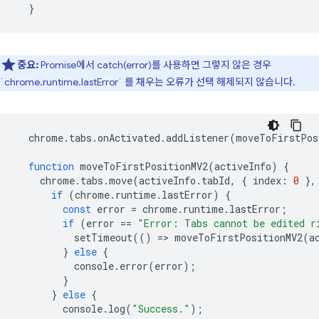
}
중요:
Promise에서 catch(error)를 사용하면 그렇지 않은 경우
`chrome.runtime.lastError` 를 채우는 오류가 선택 해제되지 않습니다.
chrome
.
tabs
.
onActivated
.
addListener
(
moveToFirstPos
function
moveToFirstPositionMV2
(
activeInfo
)
{
chrome
.
tabs
.
move
(
activeInfo
.
tabId
,
{
index
:
0
},
if
(
chrome
.
runtime
.
lastError
)
{
const
error
=
chrome
.
runtime
.
lastError
;
if
(
error
==
"Error: Tabs cannot be edited r
setTimeout
(()
=
>
moveToFirstPositionMV2
(
a
}
else
{
console
.
error
(
error
);
}
}
else
{
console
.
log
(
"Success."
);