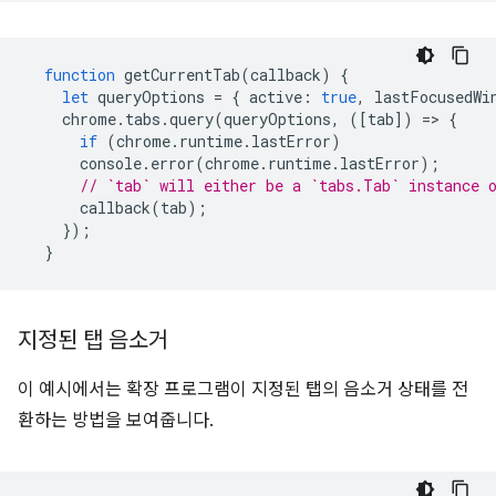
function
getCurrentTab
(
callback
)
{
let
queryOptions
=
{
active
:
true
,
lastFocusedWi
chrome
.
tabs
.
query
(
queryOptions
,
([
tab
])
=
>
{
if
(
chrome
.
runtime
.
lastError
)
console
.
error
(
chrome
.
runtime
.
lastError
);
// `tab` will either be a `tabs.Tab` instance 
callback
(
tab
);
});
}
지정된 탭 음소거
이 예시에서는 확장 프로그램이 지정된 탭의 음소거 상태를 전
환하는 방법을 보여줍니다.