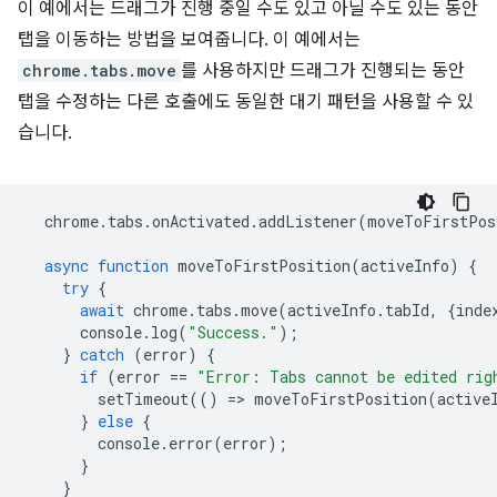
이 예에서는 드래그가 진행 중일 수도 있고 아닐 수도 있는 동안
탭을 이동하는 방법을 보여줍니다. 이 예에서는
chrome.tabs.move
를 사용하지만 드래그가 진행되는 동안
탭을 수정하는 다른 호출에도 동일한 대기 패턴을 사용할 수 있
습니다.
chrome
.
tabs
.
onActivated
.
addListener
(
moveToFirstPos
async
function
moveToFirstPosition
(
activeInfo
)
{
try
{
await
chrome
.
tabs
.
move
(
activeInfo
.
tabId
,
{
inde
console
.
log
(
"Success."
);
}
catch
(
error
)
{
if
(
error
==
"Error: Tabs cannot be edited rig
setTimeout
(()
=
>
moveToFirstPosition
(
active
}
else
{
console
.
error
(
error
);
}
}