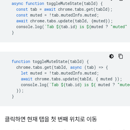
async
function
toggleMuteState
(
tabId
)
{
const
tab
=
await
chrome
.
tabs
.
get
(
tabId
);
const
muted
=
!
tab
.
mutedInfo
.
muted
;
await
chrome
.
tabs
.
update
(
tabId
,
{
muted
});
console
.
log
(
`Tab 
${
tab
.
id
}
 is 
${
muted
?
"muted"
}
function
toggleMuteState
(
tabId
)
{
chrome
.
tabs
.
get
(
tabId
,
async
(
tab
)
=
>
{
let
muted
=
!
tab
.
mutedInfo
.
muted
;
await
chrome
.
tabs
.
update
(
tabId
,
{
muted
});
console
.
log
(
`Tab 
${
tab
.
id
}
 is 
${
muted
?
"mute
});
}
클릭하면 현재 탭을 첫 번째 위치로 이동