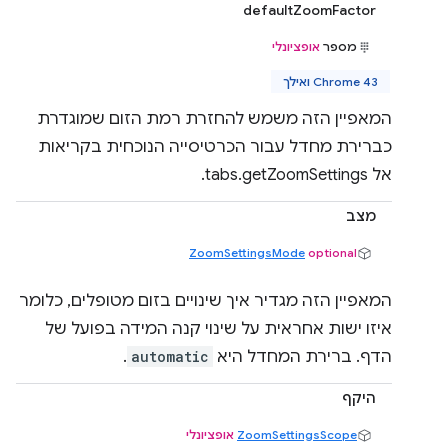
defaultZoomFactor
מספר
אופציונלי
Chrome 43 ואילך
המאפיין הזה משמש להחזרת רמת הזום שמוגדרת
כברירת מחדל עבור הכרטיסייה הנוכחית בקריאות
אל tabs.getZoomSettings.
מצב
ZoomSettingsMode
optional
המאפיין הזה מגדיר איך שינויים בזום מטופלים, כלומר
איזו ישות אחראית על שינוי קנה המידה בפועל של
הדף. ברירת המחדל היא
automatic
.
היקף
ZoomSettingsScope
אופציונלי