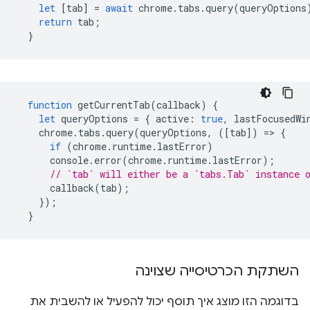
let
[
tab
]
=
await
chrome
.
tabs
.
query
(
queryOptions
return
tab
;
}
function
getCurrentTab
(
callback
)
{
let
queryOptions
=
{
active
:
true
,
lastFocusedWi
chrome
.
tabs
.
query
(
queryOptions
,
([
tab
])
=
>
{
if
(
chrome
.
runtime
.
lastError
)
console
.
error
(
chrome
.
runtime
.
lastError
);
// `tab` will either be a `tabs.Tab` instance 
callback
(
tab
);
});
}
השתקת הכרטיסייה שצוינה
בדוגמה הזו מוצג איך תוסף יכול להפעיל או להשבית את