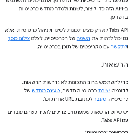
עם מערכת הכרטיסיות של הדפדפן. אתם יכולים להשתמש
ב-API הזה כדי ליצור, לשנות ולסדר מחדש כרטיסיות
בדפדפן.
‫Tabs API לא רק מציע תכונות לשינוי ולניהול כרטיסיות, אלא
גם יכול לזהות את
השפה
של הכרטיסייה, לצלם
צילום מסך
ו
לתקשר
עם סקריפטים של תוכן בכרטיסייה.
הרשאות
כדי להשתמש ברוב התכונות לא נדרשות הרשאות.
לדוגמה:
יצירת
כרטיסייה חדשה,
טעינה מחדש
של
כרטיסייה,
מעבר
לכתובת URL אחרת וכו'.
יש שלוש הרשאות שמפתחים צריכים להכיר כשהם עובדים
עם Tabs API.