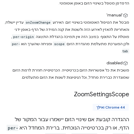
הדפדפן מטפל בשינויי הזום באופן אוטומטי.
'manual'
מבטל את הטיפול האוטומטי בשינויי זום. האירוע
עדיין יישלח,
onZoomChange
והאחריות להאזין לאירוע הזה ולשנות את קנה המידה של הדף באופן ידני
מוטלת על התוסף. במצב הזה אין תמיכה בהגדלת התצוגה
,
per-origin
ולכן המערכת מתעלמת מהגדרת הזום
ומניחה שהערך הוא
per-
scope
.
tab
disabled
משבית את כל אפשרויות הזום בכרטיסייה. הכרטיסייה חוזרת לרמת הזום
שמוגדרת כברירת מחדל, וכל הניסיונות לשנות את הזום מתעלמים.
Zoom
Settings
Scope
Chrome 44 ואילך
ההגדרה קובעת אם שינויי הזום יישמרו עבור המקור של
הדף, או רק בכרטיסייה הנוכחית. ברירת המחדל היא
per-