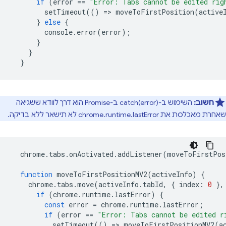
if
(
error
==
"Error: Tabs cannot be edited rig
setTimeout
(()
=
>
moveToFirstPosition
(
active
}
else
{
console
.
error
(
error
);
}
}
}
חשוב:
השימוש ב-catch(error) ב-Promise הוא דרך לוודא ששגיאה
שאחרת מאכלסת את chrome.runtime.lastError לא תישאר ללא בדיקה.
chrome
.
tabs
.
onActivated
.
addListener
(
moveToFirstPos
function
moveToFirstPositionMV2
(
activeInfo
)
{
chrome
.
tabs
.
move
(
activeInfo
.
tabId
,
{
index
:
0
},
if
(
chrome
.
runtime
.
lastError
)
{
const
error
=
chrome
.
runtime
.
lastError
;
if
(
error
==
"Error: Tabs cannot be edited r
setTimeout
(()
=
>
moveToFirstPositionMV2
(
a