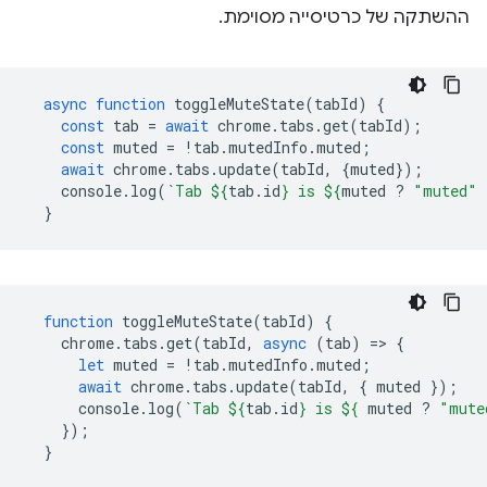
ההשתקה של כרטיסייה מסוימת.
async
function
toggleMuteState
(
tabId
)
{
const
tab
=
await
chrome
.
tabs
.
get
(
tabId
);
const
muted
=
!
tab
.
mutedInfo
.
muted
;
await
chrome
.
tabs
.
update
(
tabId
,
{
muted
});
console
.
log
(
`Tab 
${
tab
.
id
}
 is 
${
muted
?
"muted"
}
function
toggleMuteState
(
tabId
)
{
chrome
.
tabs
.
get
(
tabId
,
async
(
tab
)
=
>
{
let
muted
=
!
tab
.
mutedInfo
.
muted
;
await
chrome
.
tabs
.
update
(
tabId
,
{
muted
});
console
.
log
(
`Tab 
${
tab
.
id
}
 is 
${
muted
?
"mute
});
}