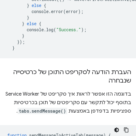
}
else
{
console
.
error
(
error
);
}
}
else
{
console
.
log
(
"Success."
);
}
});
}
העברת הודעה לסקריפט התוכן של כרטיסייה
שנבחרה
בדוגמה הזו אפשר לראות איך סקריפט של Service Worker
בתוסף יכול לתקשר עם סקריפטים של תוכן בכרטיסיות
ספציפיות בדפדפן באמצעות
tabs.sendMessage()
.
function
sendMessageToActiveTab
(
message
)
{