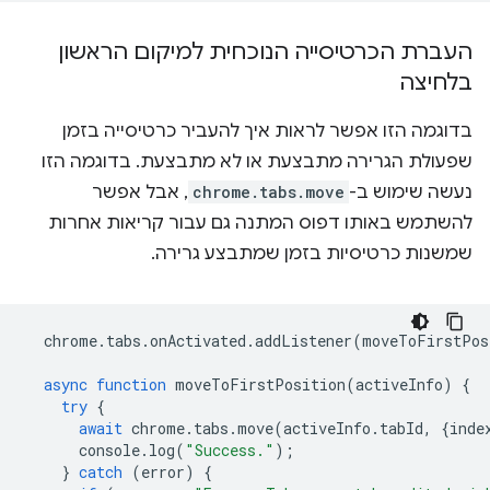
העברת הכרטיסייה הנוכחית למיקום הראשון
בלחיצה
בדוגמה הזו אפשר לראות איך להעביר כרטיסייה בזמן
שפעולת הגרירה מתבצעת או לא מתבצעת. בדוגמה הזו
נעשה שימוש ב-
chrome.tabs.move
, אבל אפשר
להשתמש באותו דפוס המתנה גם עבור קריאות אחרות
שמשנות כרטיסיות בזמן שמתבצע גרירה.
chrome
.
tabs
.
onActivated
.
addListener
(
moveToFirstPos
async
function
moveToFirstPosition
(
activeInfo
)
{
try
{
await
chrome
.
tabs
.
move
(
activeInfo
.
tabId
,
{
inde
console
.
log
(
"Success."
);
}
catch
(
error
)
{