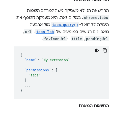
ההרשאה 'כרטיסיות'
ההרשאה הזו לא מעניקה גישה למרחב השמות
chrome.tabs
. במקום זאת, היא מעניקה לתוסף את
היכולת לקרוא ל-
tabs.query()
מול ארבעה
מאפיינים רגישים במופעים של
tabs.Tab
: ‏
url
,‏
pendingUrl
,‏
title
ו-
favIconUrl
.
{
"name"
:
"My extension"
,
...
"permissions"
:
[
"tabs"
],
...
}
הרשאות המארח