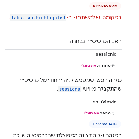
הוצא משימוש
במקומה יש להשתמש ב-
tabs.Tab.highlighted
.
האם הכרטיסייה נבחרה.
sessionId
מחרוזת
אופציונלי
מזהה הסשן שמשמש לזיהוי ייחודי של כרטיסייה
שהתקבלה מ-API‏
sessions
.
splitViewId
מספר
אופציונלי
Chrome 140+‎
המזהה של התצוגה המפוצלת שהכרטיסייה שייכת