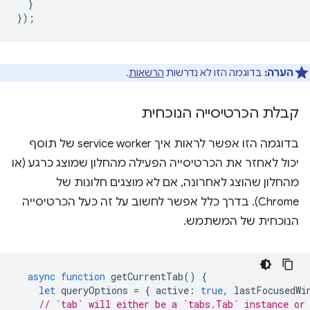
}
});
הערה:
בדוגמה הזו לא נדרשות
הרשאות
.
קבלת הכרטיסייה הנוכחית
בדוגמה הזו אפשר לראות איך service worker של תוסף
יכול לאחזר את הכרטיסייה הפעילה מהחלון שמוצג כרגע (או
מהחלון שהוצג לאחרונה, אם לא מוצגים חלונות של
Chrome). בדרך כלל אפשר לחשוב על זה כעל הכרטיסייה
הנוכחית של המשתמש.
async
function
getCurrentTab
()
{
let
queryOptions
=
{
active
:
true
,
lastFocusedWi
// `tab` will either be a `tabs.Tab` instance or