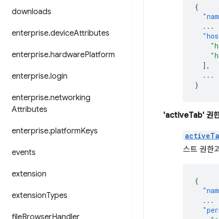
{
downloads
"nam
...
enterprise
.
device
Attributes
"hos
"h
enterprise
.
hardware
Platform
"h
],
...
enterprise
.
login
}
enterprise
.
networking
Attributes
'activeTab' 권
enterprise
.
platform
Keys
activeT
스트 권한
events
extension
{
"nam
extension
Types
...
"per
file
Browser
Handler