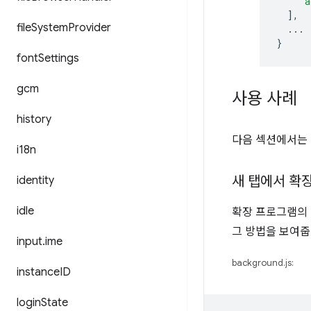
"a
],
file
System
Provider
...
}
font
Settings
gcm
사용 사례
history
다음 섹션에서는 
i18n
새 탭에서 확
identity
idle
확장 프로그램의 
그 방법을 보여줍
input
.
ime
background.js:
instance
ID
login
State