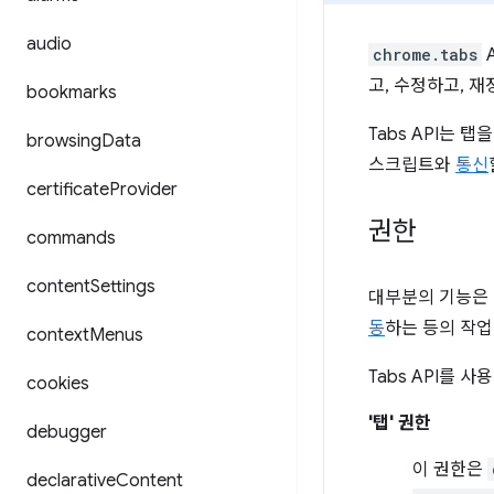
audio
chrome.tabs
고, 수정하고, 재
bookmarks
Tabs API는
browsing
Data
스크립트와
통신
certificate
Provider
권한
commands
content
Settings
대부분의 기능은 
동
하는 등의 작업
context
Menus
Tabs API를 
cookies
'탭' 권한
debugger
이 권한은
declarative
Content