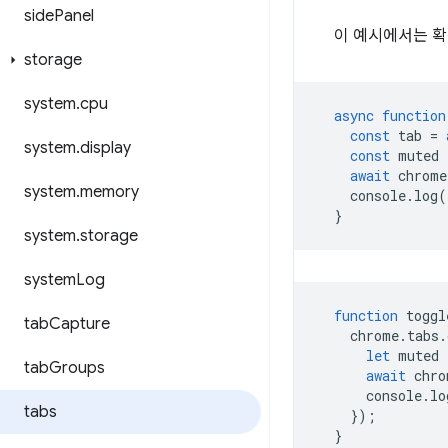
side
Panel
이 예시에서는 확
storage
system
.
cpu
async
function
const
tab
=
system
.
display
const
muted
await
chrome
system
.
memory
console
.
log
(
}
system
.
storage
system
Log
function
toggl
tab
Capture
chrome
.
tabs
.
let
muted
tab
Groups
await
chro
console
.
lo
tabs
});
}