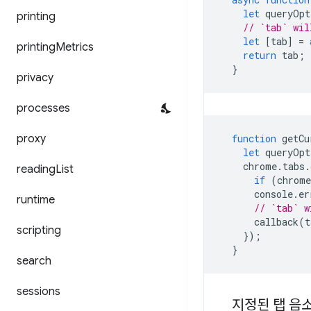
let
queryOpt
printing
// `tab` wil
let
[
tab
]
=
printing
Metrics
return
tab
;
}
privacy
processes
proxy
function
getCu
let
queryOpt
chrome
.
tabs
.
reading
List
if
(
chrome
console
.
er
runtime
// `tab` w
callback
(
t
scripting
});
}
search
sessions
지정된 탭 음