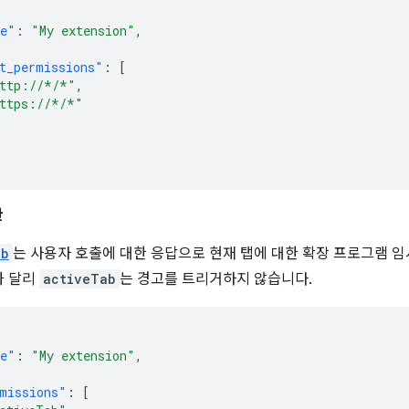
e"
:
"My extension"
,
t_permissions"
:
[
ttp://*/*"
,
ttps://*/*"
한
ab
는 사용자 호출에 대한 응답으로 현재 탭에 대한 확장 프로그램 임
과 달리
activeTab
는 경고를 트리거하지 않습니다.
e"
:
"My extension"
,
missions"
:
[