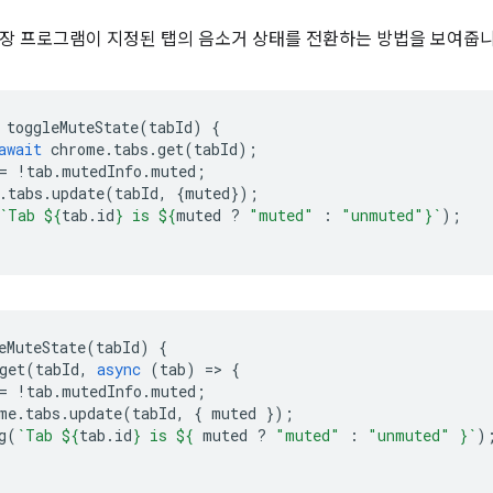
장 프로그램이 지정된 탭의 음소거 상태를 전환하는 방법을 보여줍니
toggleMuteState
(
tabId
)
{
await
chrome
.
tabs
.
get
(
tabId
);
=
!
tab
.
mutedInfo
.
muted
;
.
tabs
.
update
(
tabId
,
{
muted
});
`Tab 
${
tab
.
id
}
 is 
${
muted
?
"muted"
:
"unmuted"
}
`
);
eMuteState
(
tabId
)
{
get
(
tabId
,
async
(
tab
)
=
>
{
=
!
tab
.
mutedInfo
.
muted
;
me
.
tabs
.
update
(
tabId
,
{
muted
});
g
(
`Tab 
${
tab
.
id
}
 is 
${
muted
?
"muted"
:
"unmuted"
}
`
)