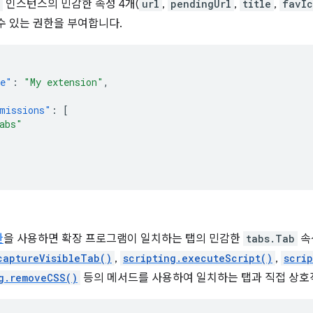
인스턴스의 민감한 속성 4개(
url
,
pendingUrl
,
title
,
favIc
수 있는 권한을 부여합니다.
e"
:
"My extension"
,
missions"
:
[
abs"
한
을 사용하면 확장 프로그램이 일치하는 탭의 민감한
tabs.Tab
속
captureVisibleTab()
,
scripting.executeScript()
,
scri
g.removeCSS()
등의 메서드를 사용하여 일치하는 탭과 직접 상호