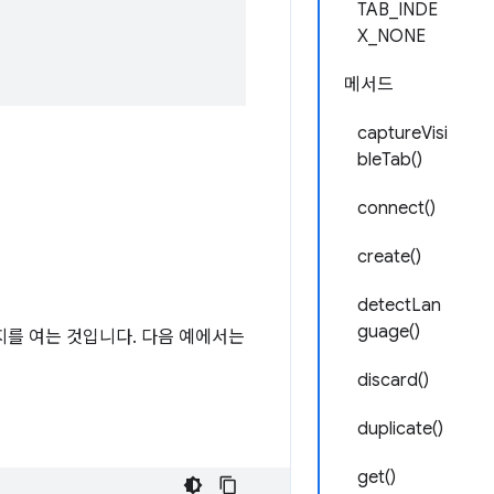
TAB_INDE
X_NONE
메서드
captureVisi
bleTab()
connect()
create()
detectLan
guage()
지를 여는 것입니다. 다음 예에서는
discard()
duplicate()
get()