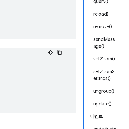
query()
reload()
remove()
sendMess
age()
setZoom()
setZoomS
ettings()
ungroup()
update()
이벤트