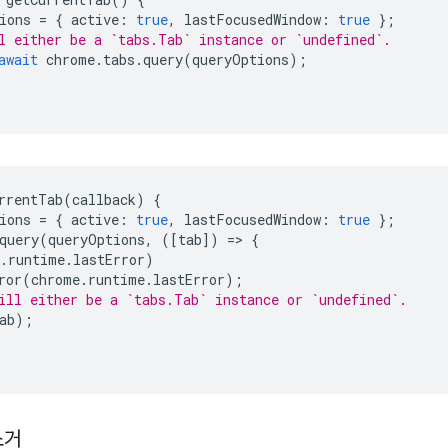
ions
=
{
active
:
true
,
lastFocusedWindow
:
true
};
l either be a `tabs.Tab` instance or `undefined`.
await
chrome
.
tabs
.
query
(
queryOptions
);
rrentTab
(
callback
)
{
ions
=
{
active
:
true
,
lastFocusedWindow
:
true
};
query
(
queryOptions
,
([
tab
])
=
>
{
.
runtime
.
lastError
)
ror
(
chrome
.
runtime
.
lastError
);
ill either be a `tabs.Tab` instance or `undefined`.
ab
);
소거