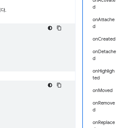
onActivate
d
다.
onAttache
d
onCreated
onDetache
d
onHighligh
ted
onMoved
onRemove
d
;
onReplace