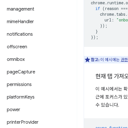
chrome
.
runtime
.
o
if
(
reason
===
management
chrome
.
tabs
.
url
:
"onbo
mime
Handler
});
}
notifications
});
offscreen
omnibox
참고:
이 예시에는
권한
page
Capture
현재 탭 가져
permissions
이 예시에서는 확
platform
Keys
근에 포커스가 있
수 있습니다.
power
printer
Provider
async
function