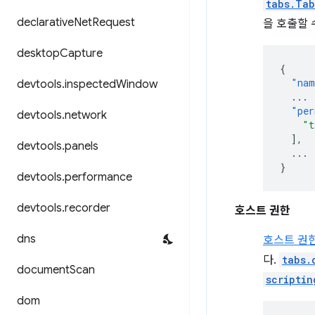
tabs.Tab
declarative
Net
Request
을 호출할 
desktop
Capture
{
"nam
devtools
.
inspected
Window
...
"per
devtools
.
network
"t
],
devtools
.
panels
...
}
devtools
.
performance
devtools
.
recorder
호스트 권한
dns
호스트 권
다.
tabs.
document
Scan
scriptin
dom