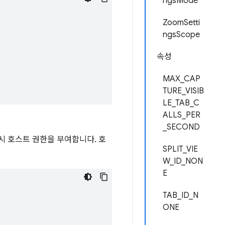
ngsMode
ZoomSetti
ngsScope
속성
MAX_CAP
TURE_VISIB
LE_TAB_C
ALLS_PER
_SECOND
시 호스트 권한을 부여합니다. 호
SPLIT_VIE
W_ID_NON
E
TAB_ID_N
ONE