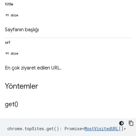
title
dize
Sayfanın başlığı
url
dize
En çok ziyaret edilen URL.
Yöntemler
get(
)
chrome
.
topSites
.
get
()
:
Promise<
MostVisitedURL
[]
>