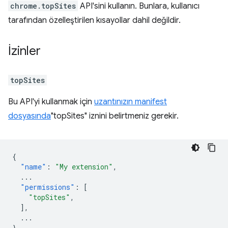
chrome.topSites
API'sini kullanın. Bunlara, kullanıcı
tarafından özelleştirilen kısayollar dahil değildir.
İzinler
topSites
Bu API'yi kullanmak için
uzantınızın manifest
dosyasında
"topSites" iznini belirtmeniz gerekir.
{
"name"
:
"My extension"
,
...
"permissions"
:
[
"topSites"
,
],
...
}