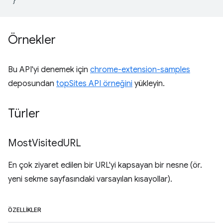
Örnekler
Bu API'yi denemek için
chrome-extension-samples
deposundan
topSites API örneğini
yükleyin.
Türler
Most
Visited
URL
En çok ziyaret edilen bir URL'yi kapsayan bir nesne (ör.
yeni sekme sayfasındaki varsayılan kısayollar).
ÖZELLIKLER