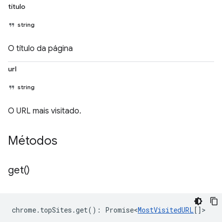
título
string
O título da página
url
string
O URL mais visitado.
Métodos
get(
)
chrome
.
topSites
.
get
()
:
Promise<
MostVisitedURL
[]
>