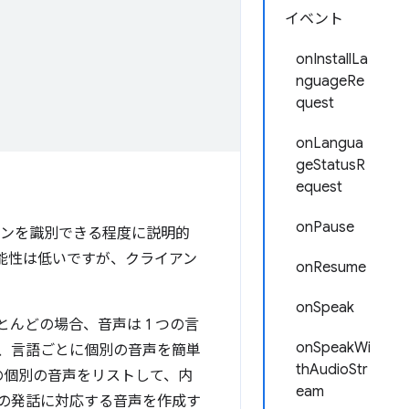
イベント
onInstallLa
nguageRe
quest
onLangua
geStatusR
equest
onPause
ンを識別できる程度に説明的
能性は低いですが、クライアン
onResume
onSpeak
んどの場合、音声は 1 つの言
onSpeakWi
、言語ごとに個別の音声を簡単
thAudioStr
の個別の音声をリストして、内
eam
の発話に対応する音声を作成す