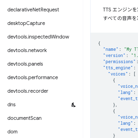
declarative
Net
Request
TTS エンジン
すべての音声を
desktop
Capture
devtools
.
inspected
Window
{
"name"
:
"My T
devtools
.
network
"version"
:
"1
"permissions"
devtools
.
panels
"tts_engine"
:
"voices"
:
[
devtools
.
performance
{
"voice_n
devtools
.
recorder
"lang"
:
"event_t
dns
},
{
"voice_n
document
Scan
"lang"
:
"event_t
dom
}