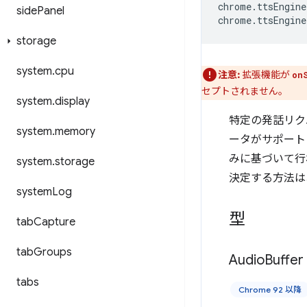
chrome
.
ttsEngine
side
Panel
chrome
.
ttsEngine
storage
system
.
cpu
注意:
拡張機能が
on
セプトされません。
system
.
display
特定の発話リク
system
.
memory
ータがサポート
みに基づいて行
system
.
storage
決定する方法は
system
Log
型
tab
Capture
tab
Groups
Audio
Buffer
tabs
Chrome 92 以降