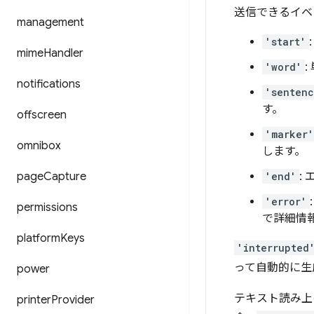
送信できるイベ
management
'start'
mime
Handler
'word'
notifications
'senten
す。
offscreen
'marker'
omnibox
します。
page
Capture
'end'
:
'error'
permissions
で詳細情
platform
Keys
'interrupted
って自動的に生
power
テキスト読み上
printer
Provider