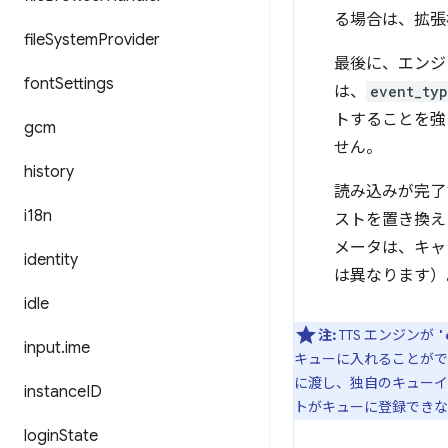
る場合は、拡張
file
System
Provider
最後に、エンジ
font
Settings
は、
event_typ
トすることを強
gcm
せん。
history
読み込みが完了
i18n
ストを置き換え
メータは、キャ
identity
は異なります）
idle
注:
TTS エンジンが
'
input
.
ime
キューに入れることがで
に渡し、独自のキューイ
instance
ID
トがキューに登録できな
login
State