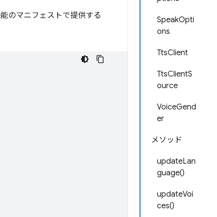
張機能のマニフェストで提供する
SpeakOpti
ons
TtsClient
TtsClientS
ource
VoiceGend
er
メソッド
updateLan
guage()
updateVoi
ces()