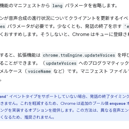
機能のマニフェストから
lang
パラメータを省略します。
ンが音声合成の進行状況についてクライアントを更新するイベ
es
パラメータが必要です。少なくとも、発話の終了を示す
'
くおすすめします。そうしないと、Chrome はキューに登録
すると、拡張機能は
chrome.ttsEngine.updateVoices
を呼
ることができます。（
updateVoices
へのプログラマティック
メルケース（
voiceName
など）です。マニフェスト ファイ
。
イベントタイプをサポートしていない場合、発話の終了タイミングを
end'
きません。これを軽減するため、Chrome は追加のブール値
オ
enqueue
ングを実装するオプションを提供します。この方法は、異なる音声エン
くなるため、推奨されません。