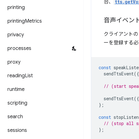
合、
tts.getVo
printing
音声イベン
printing
Metrics
クライアントの
privacy
ーを登録する必
processes
proxy
const
speakListe
sendTtsEvent
({
reading
List
// (start spea
runtime
sendTtsEvent
({
scripting
};
search
const
stopListen
// (stop all s
};
sessions