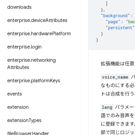
]
downloads
},
"background"
:
enterprise
.
device
Attributes
"page"
:
"ba
"persistent"
enterprise
.
hardware
Platform
}
}
enterprise
.
login
enterprise
.
networking
拡張機能は任意
Attributes
voice_name
パ
enterprise
.
platform
Keys
なものにする必
events
トは合成を行う拡
extension
lang
パラメー
語でのみ音声を
extension
Types
に登録できます
部で同じロジッ
file
Browser
Handler