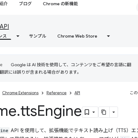
紹介
ブログ
Chrome の新機能
API
ンス
サンプル
Chrome Web Store
Google は AI 技術を使用して、コンテンツをご希望の言語に翻
I 翻訳には誤りが含まれる場合があります。
Chrome Extensions
Reference
API
この
me
.
tts
Engine
gine
API を使用して、拡張機能でテキスト読み上げ（TTS）