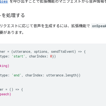
ices
を呼び出すことで拡張機能のマニフェストから音声情報
トを処理する
リクエストに応じて音声を生成するには、拡張機能で
onSpea
要があります。
ner
=
(
utterance
,
options
,
sendTtsEvent
)
=
>
{
type
:
'start'
,
charIndex
:
0
})
king)
type
:
'end'
,
charIndex
:
utterance
.
length
})
er
=
()
=
>
{
peech)