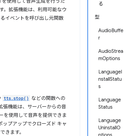
PI を使用して音声生成を行うた
る
す。拡張機能は、利用可能なウ
型
するイベントを呼び出し元関数
AudioBuffe
r
AudioStrea
mOptions
LanguageI
nstallStatu
s
や
tts.stop()
などの関数への
Language
拡張機能は、サーバーからの音
Status
ジーを使用して音声を提供できま
Language
ポップアップでクローズド キャ
UninstallO
りできます。
ptions