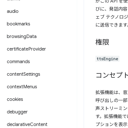
がこの API 
びに、発話内容
audio
ェブ テクノロ
bookmarks
に送信できます
browsing
Data
権限
certificate
Provider
ttsEngine
commands
コンセプ
content
Settings
context
Menus
拡張機能は、音
cookies
呼び出しの一部
声ストリーミン
debugger
す。拡張機能で
declarative
Content
プションを表示