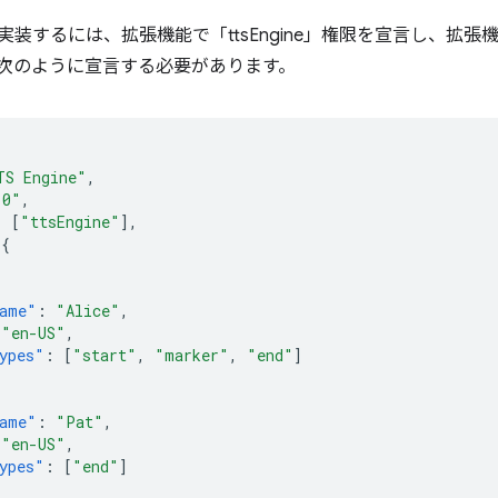
を実装するには、拡張機能で「ttsEngine」権限を宣言し、拡
次のように宣言する必要があります。
TS Engine"
,
.0"
,
:
[
"ttsEngine"
],
{
ame"
:
"Alice"
,
"en-US"
,
ypes"
:
[
"start"
,
"marker"
,
"end"
]
ame"
:
"Pat"
,
"en-US"
,
ypes"
:
[
"end"
]