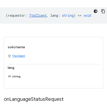
(
requestor
:
TtsClient
,
lang
:
string
) =>
void
solicitante
TtsClient
lang
string
on
Language
Status
Request