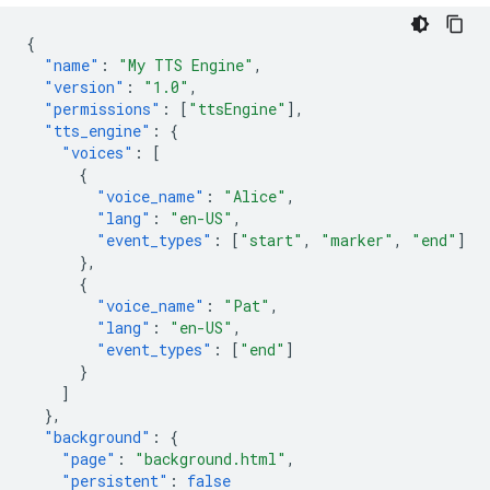
{
"name"
:
"My TTS Engine"
,
"version"
:
"1.0"
,
"permissions"
:
[
"ttsEngine"
],
"tts_engine"
:
{
"voices"
:
[
{
"voice_name"
:
"Alice"
,
"lang"
:
"en-US"
,
"event_types"
:
[
"start"
,
"marker"
,
"end"
]
},
{
"voice_name"
:
"Pat"
,
"lang"
:
"en-US"
,
"event_types"
:
[
"end"
]
}
]
},
"background"
:
{
"page"
:
"background.html"
,
"persistent"
:
false