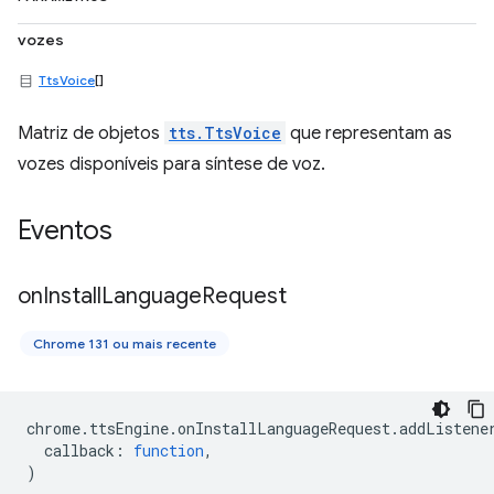
vozes
TtsVoice
[]
Matriz de objetos
tts.TtsVoice
que representam as
vozes disponíveis para síntese de voz.
Eventos
on
Install
Language
Request
Chrome 131 ou mais recente
chrome
.
ttsEngine
.
onInstallLanguageRequest
.
addListene
callback
:
function
,
)