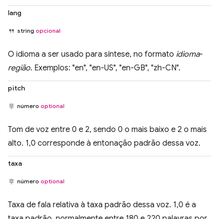
lang
string
opcional
O idioma a ser usado para síntese, no formato
idioma
-
região
. Exemplos: "en", "en-US", "en-GB", "zh-CN".
pitch
número
optional
Tom de voz entre 0 e 2, sendo 0 o mais baixo e 2 o mais
alto. 1,0 corresponde à entonação padrão dessa voz.
taxa
número
optional
Taxa de fala relativa à taxa padrão dessa voz. 1,0 é a
taxa padrão, normalmente entre 180 e 220 palavras por