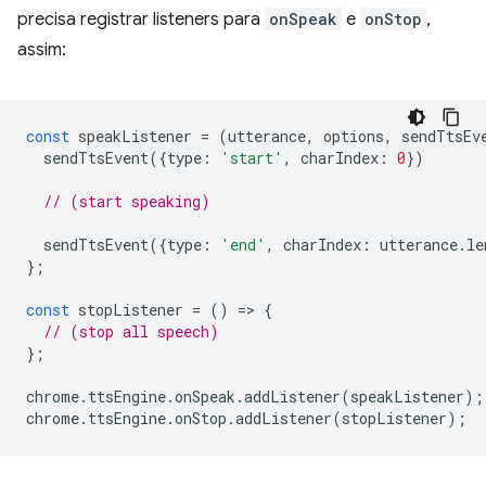
precisa registrar listeners para
onSpeak
e
onStop
,
assim:
const
speakListener
=
(
utterance
,
options
,
sendTtsEv
sendTtsEvent
({
type
:
'start'
,
charIndex
:
0
})
// (start speaking)
sendTtsEvent
({
type
:
'end'
,
charIndex
:
utterance
.
le
};
const
stopListener
=
()
=
>
{
// (stop all speech)
};
chrome
.
ttsEngine
.
onSpeak
.
addListener
(
speakListener
);
chrome
.
ttsEngine
.
onStop
.
addListener
(
stopListener
);