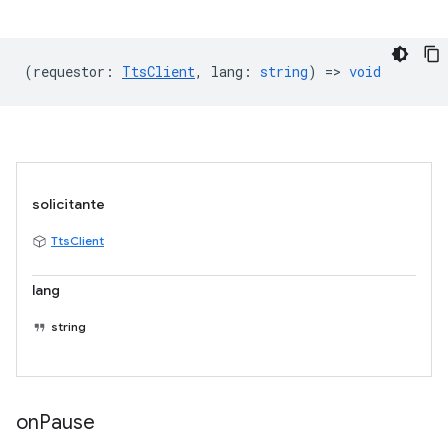
(
requestor
:
TtsClient
,
lang
:
string
) =>
void
solicitante
TtsClient
lang
string
on
Pause