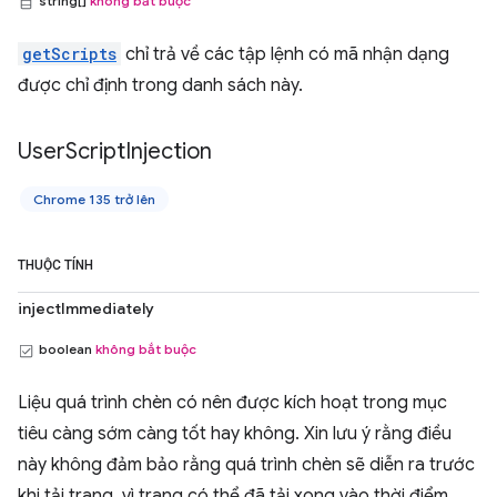
string[]
không bắt buộc
getScripts
chỉ trả về các tập lệnh có mã nhận dạng
được chỉ định trong danh sách này.
User
Script
Injection
Chrome 135 trở lên
THUỘC TÍNH
injectImmediately
boolean
không bắt buộc
Liệu quá trình chèn có nên được kích hoạt trong mục
tiêu càng sớm càng tốt hay không. Xin lưu ý rằng điều
này không đảm bảo rằng quá trình chèn sẽ diễn ra trước
khi tải trang, vì trang có thể đã tải xong vào thời điểm