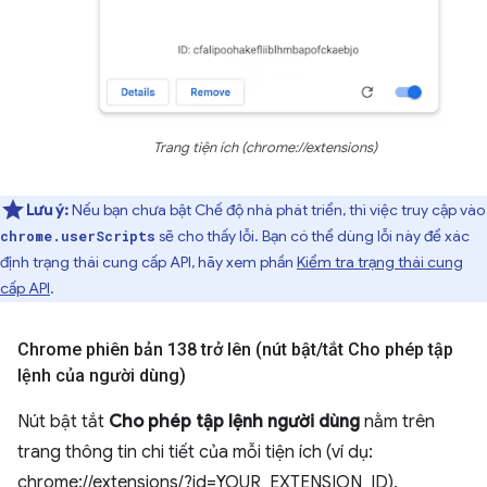
Trang tiện ích (chrome://extensions)
Lưu ý:
Nếu bạn chưa bật Chế độ nhà phát triển, thì việc truy cập vào
sẽ cho thấy lỗi. Bạn có thể dùng lỗi này để xác
chrome.userScripts
định trạng thái cung cấp API, hãy xem phần
Kiểm tra trạng thái cung
cấp API
.
Chrome phiên bản 138 trở lên (nút bật
/
tắt Cho phép tập
lệnh của người dùng)
Nút bật tắt
Cho phép tập lệnh người dùng
nằm trên
trang thông tin chi tiết của mỗi tiện ích (ví dụ:
chrome://extensions/?id=YOUR_EXTENSION_ID).