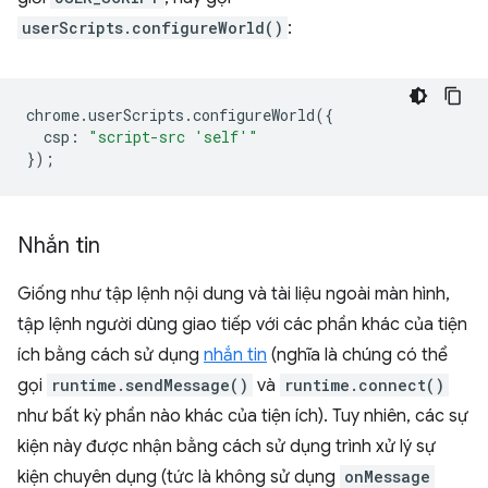
userScripts.configureWorld()
:
chrome
.
userScripts
.
configureWorld
({
csp
:
"script-src 'self'"
});
Nhắn tin
Giống như tập lệnh nội dung và tài liệu ngoài màn hình,
tập lệnh người dùng giao tiếp với các phần khác của tiện
ích bằng cách sử dụng
nhắn tin
(nghĩa là chúng có thể
gọi
runtime.sendMessage()
và
runtime.connect()
như bất kỳ phần nào khác của tiện ích). Tuy nhiên, các sự
kiện này được nhận bằng cách sử dụng trình xử lý sự
kiện chuyên dụng (tức là không sử dụng
onMessage