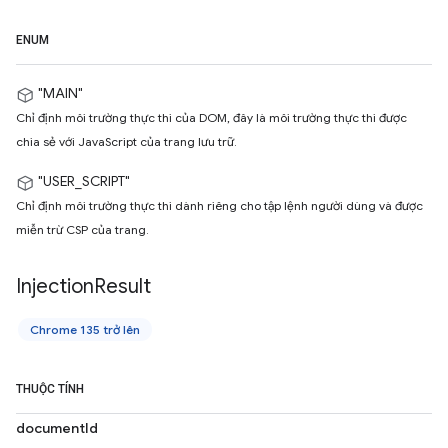
ENUM
"MAIN"
Chỉ định môi trường thực thi của DOM, đây là môi trường thực thi được
chia sẻ với JavaScript của trang lưu trữ.
"USER_SCRIPT"
Chỉ định môi trường thực thi dành riêng cho tập lệnh người dùng và được
miễn trừ CSP của trang.
Injection
Result
Chrome 135 trở lên
THUỘC TÍNH
documentId