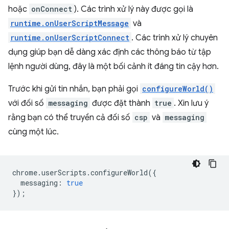
hoặc
onConnect
). Các trình xử lý này được gọi là
runtime.onUserScriptMessage
và
runtime.onUserScriptConnect
. Các trình xử lý chuyên
dụng giúp bạn dễ dàng xác định các thông báo từ tập
lệnh người dùng, đây là một bối cảnh ít đáng tin cậy hơn.
Trước khi gửi tin nhắn, bạn phải gọi
configureWorld()
với đối số
messaging
được đặt thành
true
. Xin lưu ý
rằng bạn có thể truyền cả đối số
csp
và
messaging
cùng một lúc.
chrome
.
userScripts
.
configureWorld
({
messaging
:
true
});