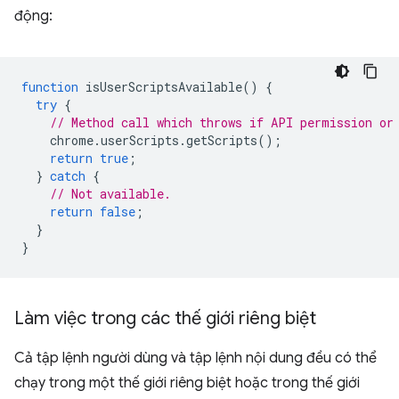
động:
function
isUserScriptsAvailable
()
{
try
{
// Method call which throws if API permission or
chrome
.
userScripts
.
getScripts
();
return
true
;
}
catch
{
// Not available.
return
false
;
}
}
Làm việc trong các thế giới riêng biệt
Cả tập lệnh người dùng và tập lệnh nội dung đều có thể
chạy trong một thế giới riêng biệt hoặc trong thế giới