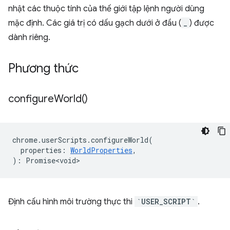
nhật các thuộc tính của thế giới tập lệnh người dùng
mặc định. Các giá trị có dấu gạch dưới ở đầu (
_
) được
dành riêng.
Phương thức
configure
World(
)
chrome
.
userScripts
.
configureWorld
(
properties
:
WorldProperties
,
)
:
Promise<void>
Định cấu hình môi trường thực thi
`USER_SCRIPT`
.