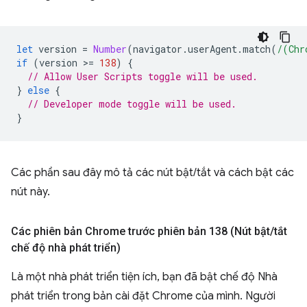
let
version
=
Number
(
navigator
.
userAgent
.
match
(
/(Chr
if
(
version
>
=
138
)
{
// Allow User Scripts toggle will be used.
}
else
{
// Developer mode toggle will be used.
}
Các phần sau đây mô tả các nút bật/tắt và cách bật các
nút này.
Các phiên bản Chrome trước phiên bản 138 (Nút bật
/
tắt
chế độ nhà phát triển)
Là một nhà phát triển tiện ích, bạn đã bật chế độ Nhà
phát triển trong bản cài đặt Chrome của mình. Người