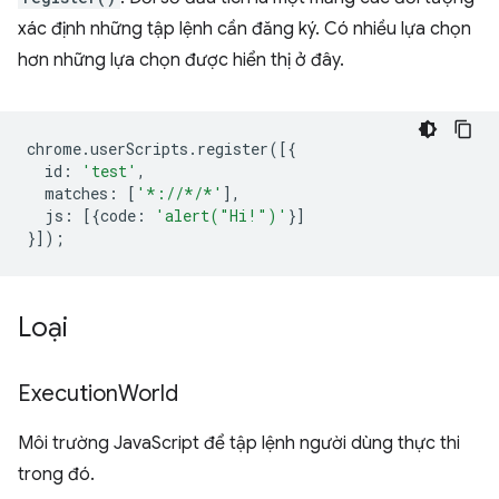
xác định những tập lệnh cần đăng ký. Có nhiều lựa chọn
hơn những lựa chọn được hiển thị ở đây.
chrome
.
userScripts
.
register
([{
id
:
'test'
,
matches
:
[
'*://*/*'
],
js
:
[{
code
:
'alert("Hi!")'
}]
}]);
Loại
Execution
World
Môi trường JavaScript để tập lệnh người dùng thực thi
trong đó.