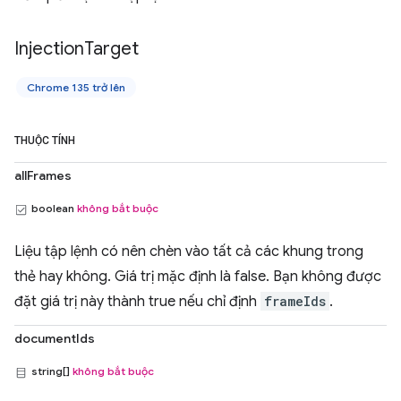
Injection
Target
Chrome 135 trở lên
THUỘC TÍNH
allFrames
boolean
không bắt buộc
Liệu tập lệnh có nên chèn vào tất cả các khung trong
thẻ hay không. Giá trị mặc định là false. Bạn không được
đặt giá trị này thành true nếu chỉ định
frameIds
.
documentIds
string[]
không bắt buộc