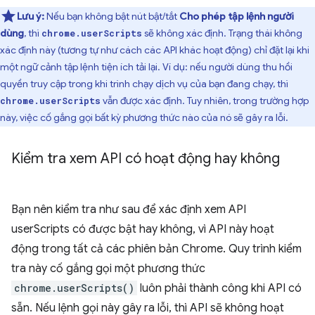
Lưu ý:
Nếu bạn không bật nút bật/tắt
Cho phép tập lệnh người
dùng
, thì
sẽ không xác định. Trạng thái không
chrome.userScripts
xác định này (tương tự như cách các API khác hoạt động) chỉ đặt lại khi
một ngữ cảnh tập lệnh tiện ích tải lại. Ví dụ: nếu người dùng thu hồi
quyền truy cập trong khi trình chạy dịch vụ của bạn đang chạy, thì
vẫn được xác định. Tuy nhiên, trong trường hợp
chrome.userScripts
này, việc cố gắng gọi bất kỳ phương thức nào của nó sẽ gây ra lỗi.
Kiểm tra xem API có hoạt động hay không
Bạn nên kiểm tra như sau để xác định xem API
userScripts có được bật hay không, vì API này hoạt
động trong tất cả các phiên bản Chrome. Quy trình kiểm
tra này cố gắng gọi một phương thức
chrome.userScripts()
luôn phải thành công khi API có
sẵn. Nếu lệnh gọi này gây ra lỗi, thì API sẽ không hoạt