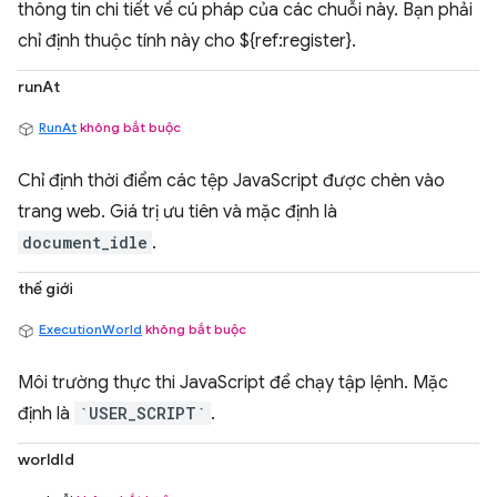
thông tin chi tiết về cú pháp của các chuỗi này. Bạn phải
chỉ định thuộc tính này cho ${ref:register}.
runAt
RunAt
không bắt buộc
Chỉ định thời điểm các tệp JavaScript được chèn vào
trang web. Giá trị ưu tiên và mặc định là
document_idle
.
thế giới
ExecutionWorld
không bắt buộc
Môi trường thực thi JavaScript để chạy tập lệnh. Mặc
định là
`USER_SCRIPT`
.
worldId