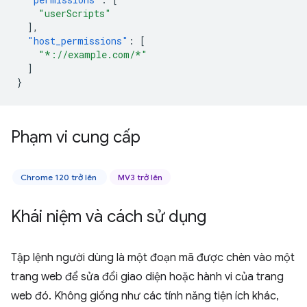
"userScripts"
],
"host_permissions"
:
[
"*://example.com/*"
]
}
Phạm vi cung cấp
Chrome 120 trở lên
MV3 trở lên
Khái niệm và cách sử dụng
Tập lệnh người dùng là một đoạn mã được chèn vào một
trang web để sửa đổi giao diện hoặc hành vi của trang
web đó. Không giống như các tính năng tiện ích khác,