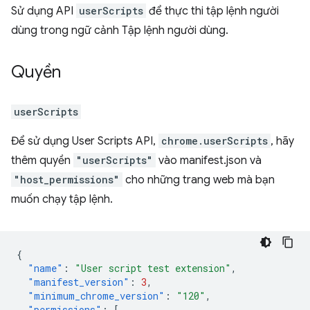
Sử dụng API
userScripts
để thực thi tập lệnh người
dùng trong ngữ cảnh Tập lệnh người dùng.
Quyền
userScripts
Để sử dụng User Scripts API,
chrome.userScripts
, hãy
thêm quyền
"userScripts"
vào manifest.json và
"host_permissions"
cho những trang web mà bạn
muốn chạy tập lệnh.
{
"name"
:
"User script test extension"
,
"manifest_version"
:
3
,
"minimum_chrome_version"
:
"120"
,
"permissions"
:
[