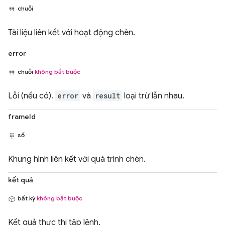
chuỗi
Tài liệu liên kết với hoạt động chèn.
error
chuỗi
không bắt buộc
Lỗi (nếu có).
error
và
result
loại trừ lẫn nhau.
frameId
số
Khung hình liên kết với quá trình chèn.
kết quả
bất kỳ
không bắt buộc
Kết quả thực thi tập lệnh.